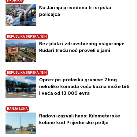
HRONIKA
Na Јarinju privedena tri srpska
policajca
REPUBLIKA SRPSKA / BIH
Bez plata i zdravstvenog osiguranja:
Rudari treću noć proveli u jami
REPUBLIKA SRPSKA / BIH
Oprez pri prelasku granice: Zbog
nekoliko komada voća kazna može biti
i veća od 13.000 evra
BANJA LUKA
Radovi izazvali haos: Kilometarske
kolone kod Prijedorske petlje