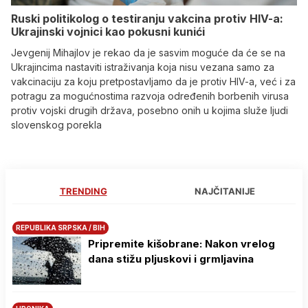
Ruski politikolog o testiranju vakcina protiv HIV-a:
Ukrajinski vojnici kao pokusni kunići
Jevgenij Mihajlov je rekao da je sasvim moguće da će se na
Ukrajincima nastaviti istraživanja koja nisu vezana samo za
vakcinaciju za koju pretpostavljamo da je protiv HIV-a, već i za
potragu za mogućnostima razvoja određenih borbenih virusa
protiv vojski drugih država, posebno onih u kojima služe ljudi
slovenskog porekla
TRENDING
NAJČITANIJE
REPUBLIKA SRPSKA / BIH
Pripremite kišobrane: Nakon vrelog
dana stižu pljuskovi i grmljavina