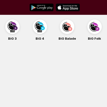
Skip
to
content
BiG 3
BiG 4
BiG Balade
BiG Folk