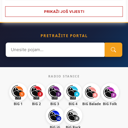
PRIKAŽI JOŠ VIJESTI
PRETRAŽITE PORTAL
Search
for:
RADIO STANICE
BiG 1
BiG 2
BiG 3
BiG 4
BiG Balade
BiG Folk
BiG iG
BiG Rock