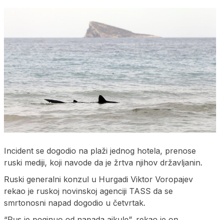
Incident se dogodio na plaži jednog hotela, prenose
ruski mediji, koji navode da je žrtva njihov državljanin.
Ruski generalni konzul u Hurgadi Viktor Voropajev
rekao je ruskoj novinskoj agenciji TASS da se
smrtonosni napad dogodio u četvrtak.
“Rus je poginuo od napada ajkule”, rekao je on,