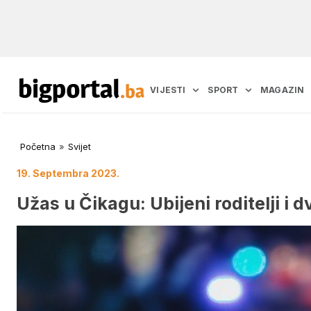
VIJESTI
SPORT
MAGAZIN
Početna
»
Svijet
19. Septembra 2023.
Užas u Čikagu: Ubijeni roditelji i 