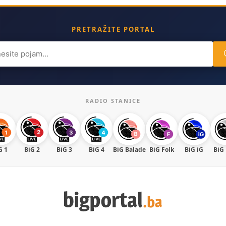
PRETRAŽITE PORTAL
ch
RADIO STANICE
G 1
BiG 2
BiG 3
BiG 4
BiG Balade
BiG Folk
BiG iG
BiG