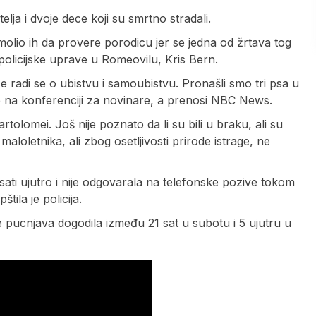
elja i dvoje dece koji su smrtno stradali.
amolio ih da provere porodicu jer se jedna od žrtava tog
policijske uprave u Romeovilu, Kris Bern.
radi se o ubistvu i samoubistvu. Pronašli smo tri psa u
če na konferenciji za novinare, a prenosi NBC News.
rtolomei. Još nije poznato da li su bili u braku, ali su
 maloletnika, ali zbog osetljivosti prirode istrage, ne
 sati ujutro i nije odgovarala na telefonske pozive tokom
tila je policija.
e pucnjava dogodila između 21 sat u subotu i 5 ujutru u