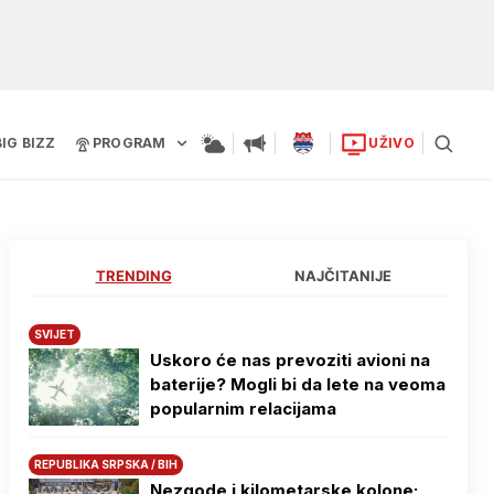
BIG BIZZ
PROGRAM
UŽIVO
TRENDING
NAJČITANIJE
SVIJET
Uskoro će nas prevoziti avioni na
baterije? Mogli bi da lete na veoma
popularnim relacijama
REPUBLIKA SRPSKA / BIH
Nezgode i kilometarske kolone: