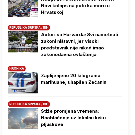
Novi kolaps na putu ka moru u
Hrvatskoj
REPUBLIKA SRPSKA / BIH
Autori sa Harvarda: Svi nametnuti
zakoni ništavni, jer visoki
predstavnik nije nikad imao
zakonodavna ovlaštenja
HRONIKA
Zaplijenjeno 20 kilograma
marihuane, uhapšen Zećanin
REPUBLIKA SRPSKA / BIH
Stiže promjena vremena:
Naoblačenje uz lokalnu kišu i
pljuskove