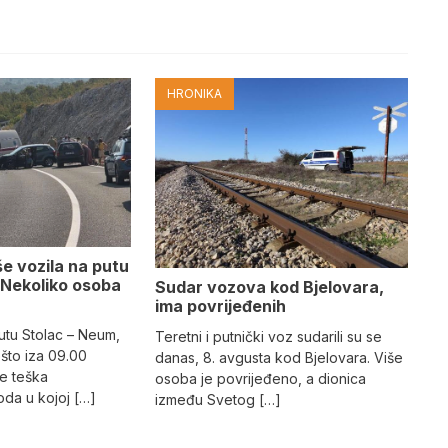
HRONIKA
e vozila na putu
 Nekoliko osoba
Sudar vozova kod Bjelovara,
ima povrijeđenih
utu Stolac – Neum,
Teretni i putnički voz sudarili su se
što iza 09.00
danas, 8. avgusta kod Bjelovara. Više
e teška
osoba je povrijeđeno, a dionica
da u kojoj […]
između Svetog […]