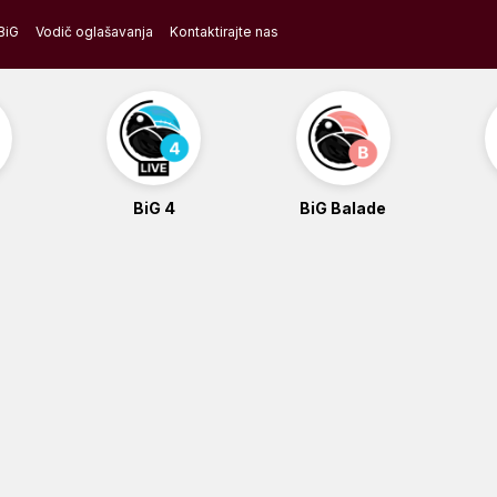
BiG
Vodič oglašavanja
Kontaktirajte nas
BiG 4
BiG Balade