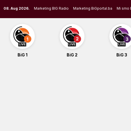
Skip
08. Aug 2026.
Marketing BIG Radio
Marketing BiGportal.ba
Mi smo 
to
content
BiG 1
BiG 2
BiG 3