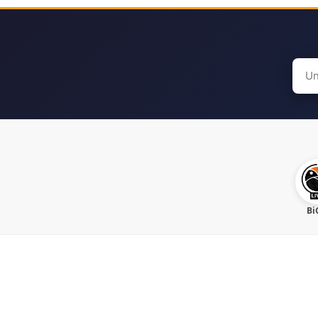
Sear
for:
Bi