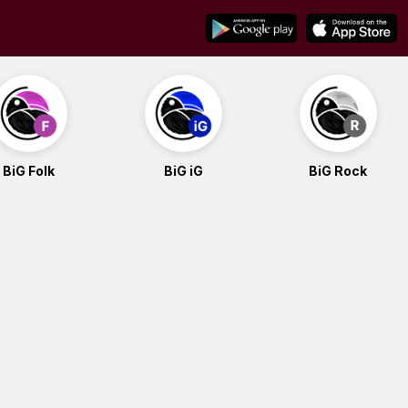
BiG Folk
BiG iG
BiG Rock