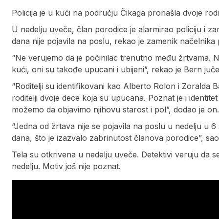
Policija je u kući na području Čikaga pronašla dvoje rodit
U nedelju uveče, član porodice je alarmirao policiju i z
dana nije pojavila na poslu, rekao je zamenik načelnika 
“Ne verujemo da je počinilac trenutno među žrtvama. Ne 
kući, oni su takođe upucani i ubijeni”, rekao je Bern ju
“Roditelji su identifikovani kao Alberto Rolon i Zoralda Ba
roditelji dvoje dece koja su upucana. Poznat je i identitet
možemo da objavimo njihovu starost i pol”, dodao je on.
“Jedna od žrtava nije se pojavila na poslu u nedelju u 6
dana, što je izazvalo zabrinutost članova porodice”, saopš
Tela su otkrivena u nedelju uveče. Detektivi veruju da s
nedelju. Motiv još nije poznat.