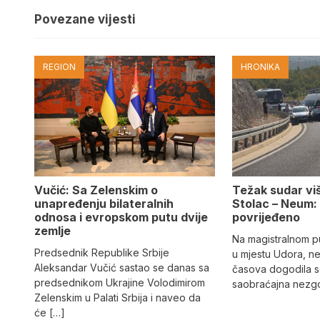
Povezane vijesti
REGION
HRONIKA
Vučić: Sa Zelenskim o
Težak sudar viš
unapređenju bilateralnih
Stolac – Neum:
odnosa i evropskom putu dvije
povrijeđeno
zemlje
Na magistralnom p
Predsednik Republike Srbije
u mjestu Udora, ne
Aleksandar Vučić sastao se danas sa
časova dogodila s
predsednikom Ukrajine Volodimirom
saobraćajna nezgo
Zelenskim u Palati Srbija i naveo da
će […]