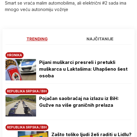
Smart se vraća malim automobilima, ali električni #2 sada ima
mnogo veću autonomiju vožnje
TRENDING
NAJČITANIJE
HRONIKA
Pijani muškarci presreli i pretukli
muškarca u Laktašima: Uhapšeno šest
osoba
REPUBLIKA SRPSKA / BIH
Pojačan saobraćaj na izlazu iz BiH:
Gužve na više graničnih prelaza
REPUBLIKA SRPSKA / BIH
Zašto toliko ljudi želi raditi u Lidlu?