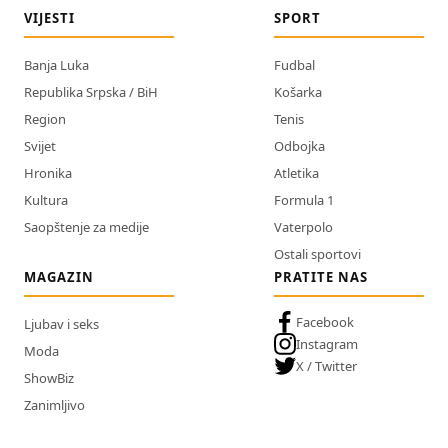
VIJESTI
SPORT
Banja Luka
Fudbal
Republika Srpska / BiH
Košarka
Region
Tenis
Svijet
Odbojka
Hronika
Atletika
Kultura
Formula 1
Saopštenje za medije
Vaterpolo
Ostali sportovi
MAGAZIN
PRATITE NAS
Facebook
Ljubav i seks
Instagram
Moda
X / Twitter
ShowBiz
Zanimljivo