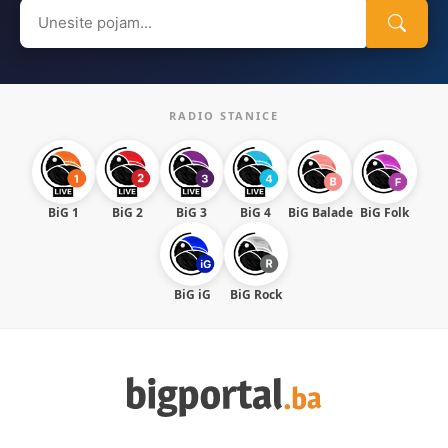
Search
for:
RADIO STANICE
BiG 1
BiG 2
BiG 3
BiG 4
BiG Balade
BiG Folk
BiG iG
BiG Rock