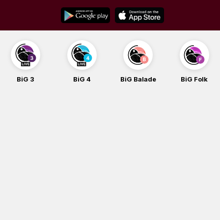
Skip
to
content
BiG 3
BiG 4
BiG Balade
BiG Folk