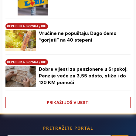
REPUBLIKA SRPSKA / BIH
Vrućine ne popuštaju: Dugo ćemo
“gorjeti” na 40 stepeni
REPUBLIKA SRPSKA / BIH
Dobre vijesti za penzionere u Srpskoj:
Penzije veće za 3,55 odsto, stiže i do
120 KM pomoći
PRIKAŽI JOŠ VIJESTI
PRETRAŽITE PORTAL