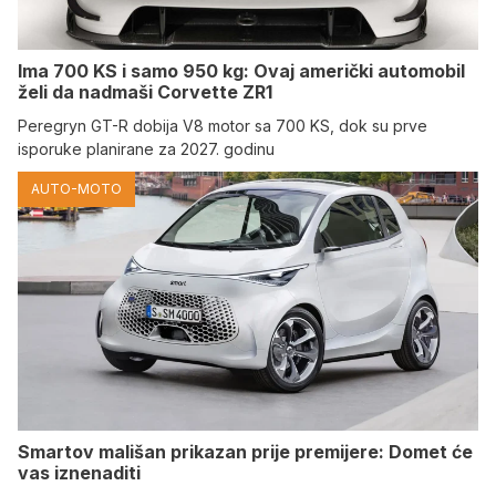
Ima 700 KS i samo 950 kg: Ovaj američki automobil
želi da nadmaši Corvette ZR1
Peregryn GT-R dobija V8 motor sa 700 KS, dok su prve
isporuke planirane za 2027. godinu
AUTO-MOTO
Smartov mališan prikazan prije premijere: Domet će
vas iznenaditi