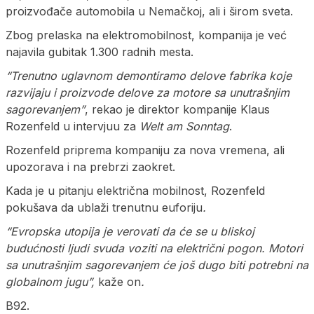
proizvođače automobila u Nemačkoj, ali i širom sveta.
Zbog prelaska na elektromobilnost, kompanija je već
najavila gubitak 1.300 radnih mesta.
“Trenutno uglavnom demontiramo delove fabrika koje
razvijaju i proizvode delove za motore sa unutrašnjim
sagorevanjem”
, rekao je direktor kompanije Klaus
Rozenfeld u intervjuu za
Welt am Sonntag
.
Rozenfeld priprema kompaniju za nova vremena, ali
upozorava i na prebrzi zaokret.
Kada je u pitanju električna mobilnost, Rozenfeld
pokušava da ublaži trenutnu euforiju
.
“Evropska utopija je verovati da će se u bliskoj
budućnosti ljudi svuda voziti na električni pogon. Motori
sa unutrašnjim sagorevanjem će još dugo biti potrebni na
globalnom jugu”,
kaže on
.
B92.