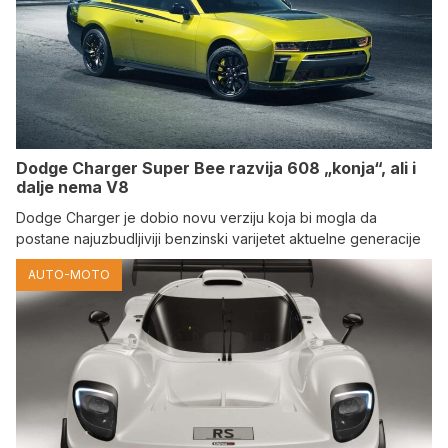
Dodge Charger Super Bee razvija 608 „konja“, ali i
dalje nema V8
Dodge Charger je dobio novu verziju koja bi mogla da
postane najuzbudljiviji benzinski varijetet aktuelne generacije
AUTO-MOTO