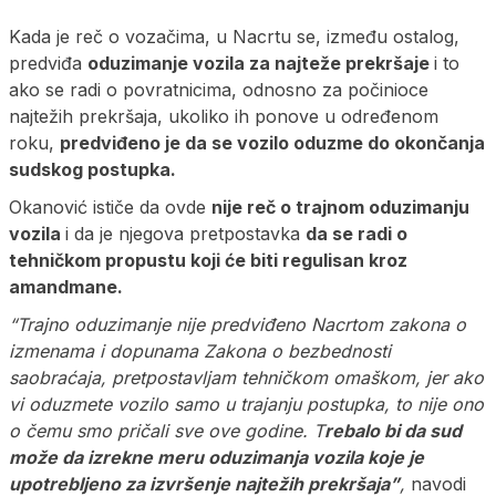
Kada je reč o vozačima, u Nacrtu se, između ostalog,
predviđa
oduzimanje vozila za najteže prekršaje
i to
ako se radi o povratnicima, odnosno za počinioce
najtežih prekršaja, ukoliko ih ponove u određenom
roku,
predviđeno je da se vozilo oduzme do okončanja
sudskog postupka.
Okanović ističe da ovde
nije reč o trajnom oduzimanju
vozila
i da je njegova pretpostavka
da se radi o
tehničkom propustu koji će biti regulisan kroz
amandmane.
“Trajno oduzimanje nije predviđeno Nacrtom zakona o
izmenama i dopunama Zakona o bezbednosti
saobraćaja, pretpostavljam tehničkom omaškom, jer ako
vi oduzmete vozilo samo u trajanju postupka, to nije ono
o čemu smo pričali sve ove godine. T
rebalo bi da sud
može da izrekne meru oduzimanja vozila koje je
upotrebljeno za izvršenje najtežih prekršaja”
,
navodi