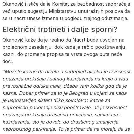
Okanović i ističe da je Komitet za bezbednost saobraćaja
već uputio sugestiju Ministarstvu unutražnjih poslova da
se u nacrt unese izmena u pogledu trajnog oduzimanja.
Električni trotineti i dalje sporni?
Okanović kaže da je realno da Nacrt bude usvojen na
prolećnom zasedanju, dok kada je reč o pooštravanju
kazni, do promene propisa te vrste ovoga puta neće
doći.
“Možete kazne da dižete u nedogled ali ako je izvesnost
opažanja prekršaja i samog kažnjavanja na kraju u vidu
pravosnažne odluke mala, džaba vam kolika god da je
kazna. Dobar primer za to je Beograd u kojem se kada
je uspostavljen sistem ‘Oko sokolovo’, kazne za
nepropisno parkiranje nisu pooštravale, ali je izvesnost
opažanja prekršaja drastično povećana, samim tim i
kažnjavanja, što je dovelo do drastičnog smanjenja
nepropisnog parkiranja. To je primer da ne moraju da se