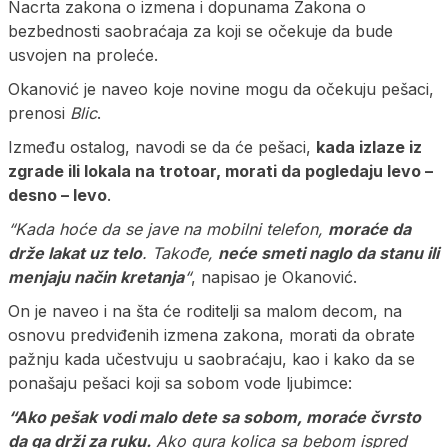
Nacrta zakona o izmena i dopunama Zakona o
bezbednosti saobraćaja za koji se očekuje da bude
usvojen na proleće.
Okanović je naveo koje novine mogu da očekuju pešaci,
prenosi
Blic
.
Između ostalog, navodi se da će pešaci,
kada izlaze iz
zgrade ili lokala na trotoar, morati da pogledaju levo –
desno – levo
.
“Kada hoće da se jave na mobilni telefon,
moraće da
drže lakat uz telo
. Takođe,
neće smeti naglo da stanu ili
menjaju način kretanja
“
, napisao je Okanović.
On je naveo i na šta će roditelji sa malom decom, na
osnovu predviđenih izmena zakona, morati da obrate
pažnju kada učestvuju u saobraćaju, kao i kako da se
ponašaju pešaci koji sa sobom vode ljubimce:
“Ako pešak vodi malo dete sa sobom, moraće čvrsto
da ga drži za ruku.
Ako gura kolica sa bebom ispred