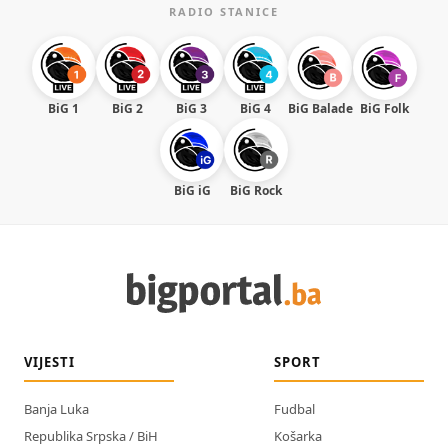
RADIO STANICE
BiG 1
BiG 2
BiG 3
BiG 4
BiG Balade
BiG Folk
BiG iG
BiG Rock
VIJESTI
SPORT
Banja Luka
Fudbal
Republika Srpska / BiH
Košarka