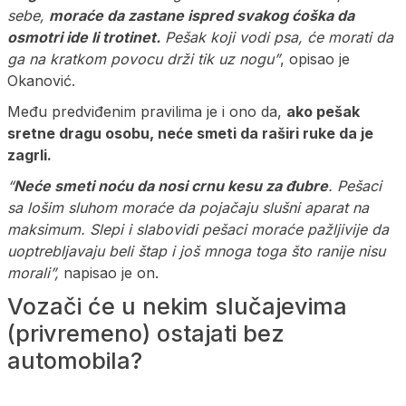
sebe,
moraće da zastane ispred svakog ćoška da
osmotri ide li trotinet.
Pešak koji vodi psa, će morati da
ga na kratkom povocu drži tik uz nogu”
, opisao je
Okanović.
Među predviđenim pravilima je i ono da,
ako pešak
sretne dragu osobu, neće smeti da raširi ruke da je
zagrli.
“
Neće smeti noću da nosi crnu kesu za đubre
. Pešaci
sa lošim sluhom moraće da pojačaju slušni aparat na
maksimum. Slepi i slabovidi pešaci moraće pažljivije da
uoptrebljavaju beli štap i još mnoga toga što ranije nisu
morali”,
napisao je on.
Vozači će u nekim slučajevima
(privremeno) ostajati bez
automobila?