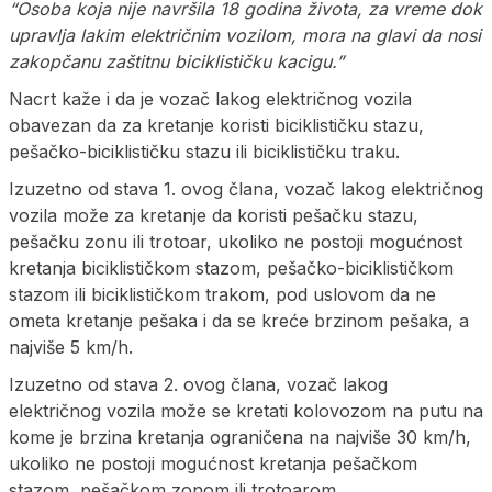
“Osoba koja nije navršila 18 godina života, za vreme dok
upravlja lakim električnim vozilom, mora na glavi da nosi
zakopčanu zaštitnu biciklističku kacigu.”
Nacrt kaže i da je vozač lakog električnog vozila
obavezan da za kretanje koristi biciklističku stazu,
pešačko-biciklističku stazu ili biciklističku traku.
Izuzetno od stava 1. ovog člana, vozač lakog električnog
vozila može za kretanje da koristi pešačku stazu,
pešačku zonu ili trotoar, ukoliko ne postoji mogućnost
kretanja biciklističkom stazom, pešačko-biciklističkom
stazom ili biciklističkom trakom, pod uslovom da ne
ometa kretanje pešaka i da se kreće brzinom pešaka, a
najviše 5 km/h.
Izuzetno od stava 2. ovog člana, vozač lakog
električnog vozila može se kretati kolovozom na putu na
kome je brzina kretanja ograničena na najviše 30 km/h,
ukoliko ne postoji mogućnost kretanja pešačkom
stazom, pešačkom zonom ili trotoarom.