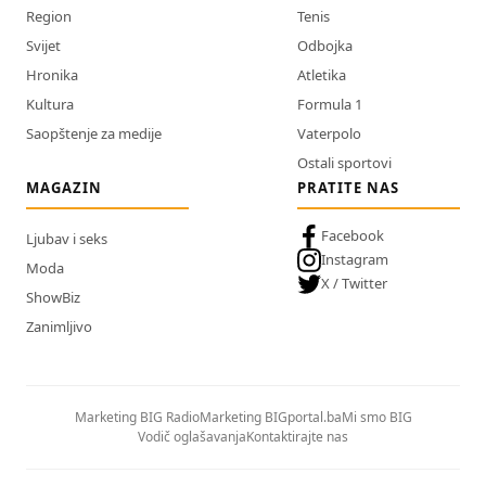
Region
Tenis
Svijet
Odbojka
Hronika
Atletika
Kultura
Formula 1
Saopštenje za medije
Vaterpolo
Ostali sportovi
MAGAZIN
PRATITE NAS
Facebook
Ljubav i seks
Instagram
Moda
X / Twitter
ShowBiz
Zanimljivo
Marketing BIG Radio
Marketing BIGportal.ba
Mi smo BIG
Vodič oglašavanja
Kontaktirajte nas