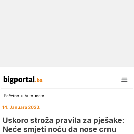
Početna
»
Auto-moto
14. Januara 2023.
Uskoro stroža pravila za pješake:
Neće smjeti noću da nose crnu