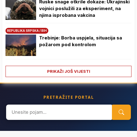
Ruske snage otkrile dokaze: Ukrajinski
vojnici poslužili za eksperiment, na
njima isprobana vakcina
REPUBLIKA SRPSKA / BIH
Trebinje: Borba uspjela, situacija sa
požarom pod kontrolom
PRIKAŽI JOŠ VIJESTI
PRETRAŽITE PORTAL
Search
for: