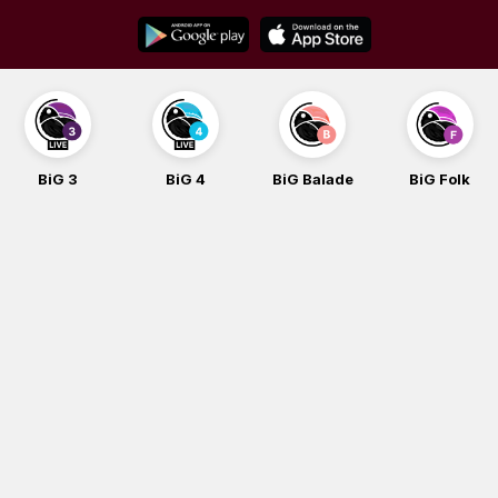
Skip
to
content
BiG 4
BiG Balade
BiG Folk
BiG iG