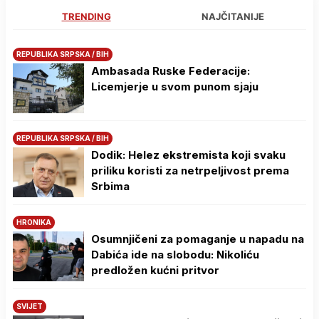
TRENDING
NAJČITANIJE
REPUBLIKA SRPSKA / BIH
Ambasada Ruske Federacije:
Licemjerje u svom punom sjaju
REPUBLIKA SRPSKA / BIH
Dodik: Helez ekstremista koji svaku
priliku koristi za netrpeljivost prema
Srbima
HRONIKA
Osumnjičeni za pomaganje u napadu na
Dabića ide na slobodu: Nikoliću
predložen kućni pritvor
SVIJET