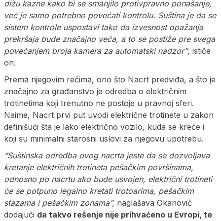
dižu kazne kako bi se smanjilo protivpravno ponašanje,
već je samo potrebno povećati kontrolu. Suština je da se
sistem kontrole uspostavi tako da izvesnost opažanja
prekršaja bude značajno veća, a to se postiže pre svega
povećanjem broja kamera za automatski nadzor”
, ističe
on.
Prema njegovim rečima, ono što Nacrt predviđa, a što je
značajno za građanstvo je odredba o električnim
trotinetima koji trenutno ne postoje u pravnoj sferi.
Naime, Nacrt prvi put uvodi električne trotinete u zakon
definišući šta je lako električno vozilo, kuda se kreće i
koji su minimalni starosni uslovi za njegovu upotrebu.
“Suštinska odredba ovog nacrta jeste da se dozvoljava
kretanje električnih trotineta pešačkim površinama,
odnosno po nacrtu ako bude usvojen, električni trotineti
će se potpuno legalno kretati trotoarima, pešačkim
stazama i pešačkim zonama”,
naglašava Okanović
dodajući
da takvo rešenje nije prihvaćeno u Evropi, te