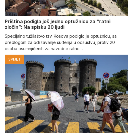
Priština podigla još jednu optužnicu za “ratni
zločin”: Na spisku 20 ljudi
Specijalno tužilaštvo tzv. Kosova podiglo je optužnicu, sa
predlogom za održavanje suđenja u odsustvu, protiv 20
osoba osumnjičenih za navodne ratne…
SVIJET