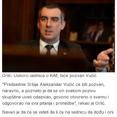
Orlić: Uskoro sednica o KiM, biće pozvan Vučić
“Predsednik Srbije Aleksandar Vučić će biti pozvan,
naravno, a poznato je da se on svakom pozivu
skupštine uvek odazivao, govorio otvoreno o svemu i
odgovorao na sva pitanja i primedbe”, rekao je Orlić.
Naveo je da će se videti da li će na sednicu da dođu i oni