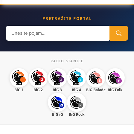
PRETRAŽITE PORTAL
Search
for:
RADIO STANICE
BiG 1
BiG 2
BiG 3
BiG 4
BiG Balade
BiG Folk
BiG iG
BiG Rock