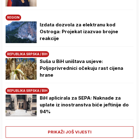
REGION
Izdata dozvola za elektranu kod
Ostroga: Projekat izazvao brojne
reakcije
REPUBLIKA SRPSKA / BIH
Suša u BiH uništava usjeve:
Poljoprivrednici očekuju rast cijena
hrane
REPUBLIKA SRPSKA / BIH
BiH aplicirala za SEPA: Naknade za
uplate iz inostranstva biće jeftinije do
94%
PRIKAŽI JOŠ VIJESTI