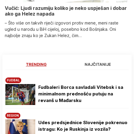
Vučić: Ljudi razumiju koliko je neko uspješan i dobar
ako ga Helez napada
– Što više on takvih riječi izgovori protiv mene, meni raste
ugled u narodu u BiH cijeloj, posebno kod Bošnjaka. Oni
najbolje znaju ko je Zukan Helez, čim…
TRENDING
NAJČITANIJE
FUDBAL
Fudbaleri Borca savladali Vitebsk i sa
minimalnom prednošću putuju na
revanš u Mađarsku
REGION
Udes predsjednice Slovenije pokrenuo
istragu: Ko je Ruskinja iz vozila?