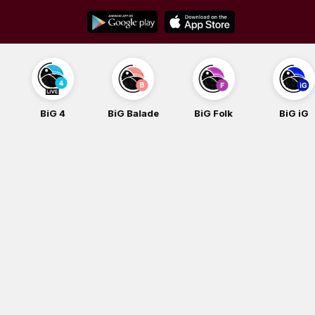
Skip
to
content
BiG 4
BiG Balade
BiG Folk
BiG iG