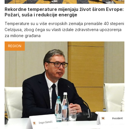
Rekordne temperature mijenjaju život širom Evrope:
Požari, suša i redukcije energije
Temperature su u više evropskih zemalja premašile 40 stepeni
Celzijusa, zbog čega su vlasti izdale zdravstvena upozorenja
za milione građana
REGION