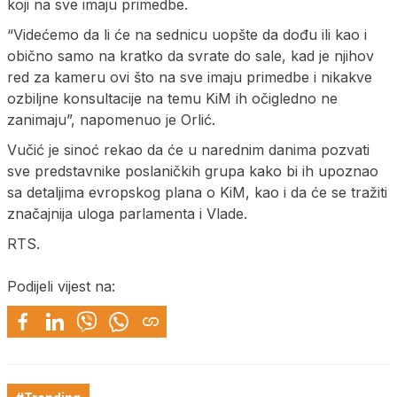
koji na sve imaju primedbe.
“Videćemo da li će na sednicu uopšte da dođu ili kao i
obično samo na kratko da svrate do sale, kad je njihov
red za kameru ovi što na sve imaju primedbe i nikakve
ozbiljne konsultacije na temu KiM ih očigledno ne
zanimaju”, napomenuo je Orlić.
Vučić je sinoć rekao da će u narednim danima pozvati
sve predstavnike poslaničkih grupa kako bi ih upoznao
sa detaljima evropskog plana o KiM, kao i da će se tražiti
značajnija uloga parlamenta i Vlade.
RTS.
Podijeli vijest na: