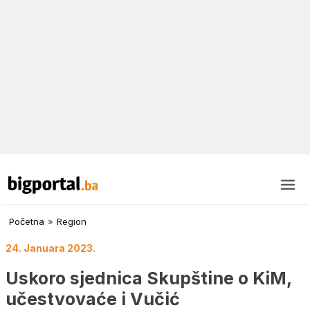
Početna
»
Region
24. Januara 2023.
Uskoro sjednica Skupštine o KiM,
učestvovaće i Vučić