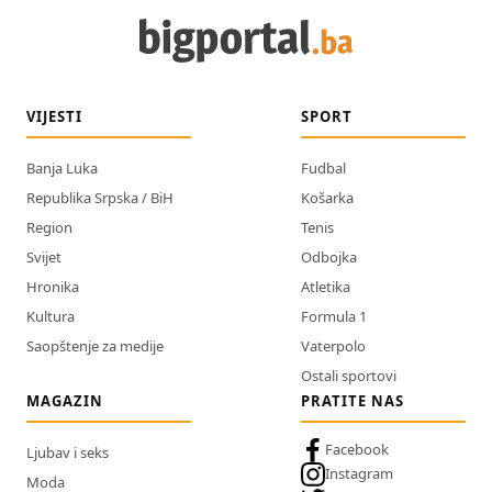
VIJESTI
SPORT
Banja Luka
Fudbal
Republika Srpska / BiH
Košarka
Region
Tenis
Svijet
Odbojka
Hronika
Atletika
Kultura
Formula 1
Saopštenje za medije
Vaterpolo
Ostali sportovi
MAGAZIN
PRATITE NAS
Facebook
Ljubav i seks
Instagram
Moda