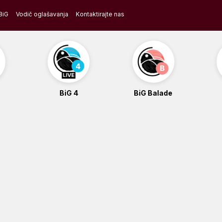
BiG
Vodič oglašavanja
Kontaktirajte nas
BiG 4
BiG Balade