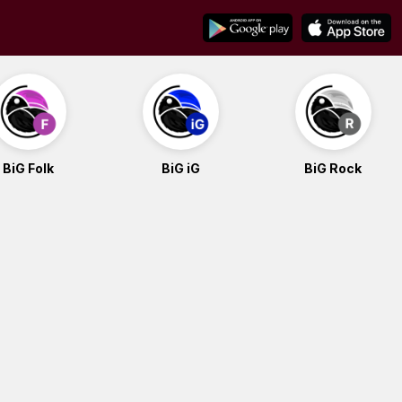
BiG Folk
BiG iG
BiG Rock