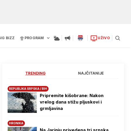
BIG BIZZ
PROGRAM
UŽIVO
TRENDING
NAJČITANIJE
REPUBLIKA SRPSKA / BIH
Pripremite kišobrane: Nakon
vrelog dana stižu pljuskovi i
grmljavina
HRONIKA
Na Јarinju privedena tri srpska