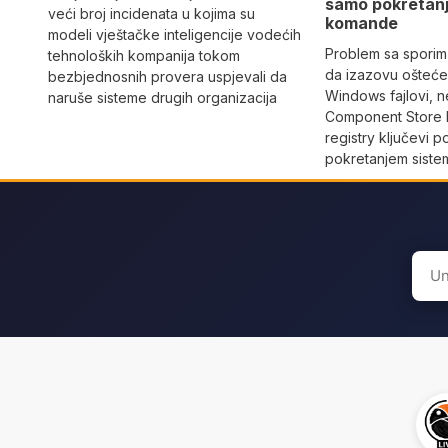
samo pokretan
veći broj incidenata u kojima su
komande
modeli vještačke inteligencije vodećih
Problem sa sporim
tehnoloških kompanija tokom
da izazovu oštećen
bezbjednosnih provera uspjevali da
Windows fajlovi, n
naruše sisteme drugih organizacija
Component Store b
registry ključevi 
pokretanjem siste
Sear
for: