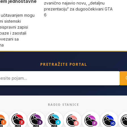
jem jednostavne
zvanično najavio novu, „detaljnu
prezentaciju“ za dugoočekivani GTA
6
 učitavanjem mogu
i sistemski
eispravni zapisi
aze i zaostali
povezani sa
ma
PRETRAŽITE PORTAL
ch
RADIO STANICE