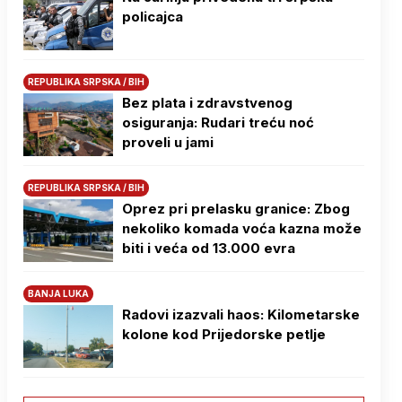
policajca
REPUBLIKA SRPSKA / BIH
Bez plata i zdravstvenog
osiguranja: Rudari treću noć
proveli u jami
REPUBLIKA SRPSKA / BIH
Oprez pri prelasku granice: Zbog
nekoliko komada voća kazna može
biti i veća od 13.000 evra
BANJA LUKA
Radovi izazvali haos: Kilometarske
kolone kod Prijedorske petlje