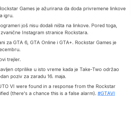
Rockstar Games je ažurirana da doda privremene linkove
 igru.
grameri još nisu dodali ništa na linkove. Pored toga,
 zvanične Instagram stranice Rockstara.
zani za GTA 6, GTA Online i GTA+. Rockstar Games je
 decembru.
i trejler.
avljen otprilike u isto vreme kada je Take-Two održao
jedan poziv za zaradu 16. maja.
VI were found in a response from the Rockstar
fied (there's a chance this is a false alarm).
#GTAVI