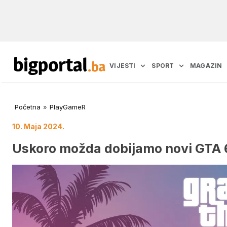
VIJESTI
SPORT
MAGAZIN
Početna
»
PlayGameR
10. Maja 2024.
Uskoro možda dobijamo novi GTA 6