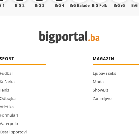
G 1
BiG 2
BiG 3
BiG 4
BiG Balade
BiG Folk
BiG iG
BiG
SPORT
MAGAZIN
Fudbal
Ljubav i seks
Košarka
Moda
Tenis
ShowBiz
Odbojka
Zanimljivo
Atletika
Formula 1
Vaterpolo
Ostali sportovi