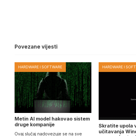
Povezane vijesti
HARDWARE I SOFTWARE
HARDWARE I SOF
Metin AI model hakovao sistem
druge kompanije
Skratite upola 
učitavanja Win
Ovaj slučaj nadovezuje se na sve