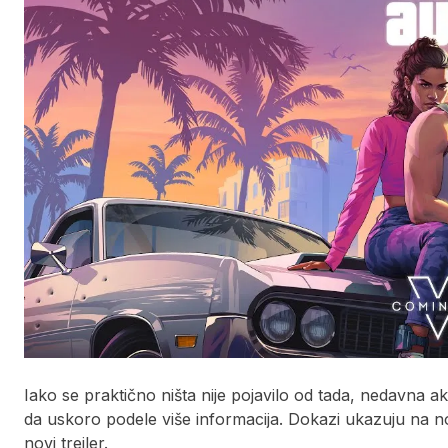
Iako se praktično ništa nije pojavilo od tada, nedavna 
da uskoro podele više informacija. Dokazi ukazuju na n
novi trejler.