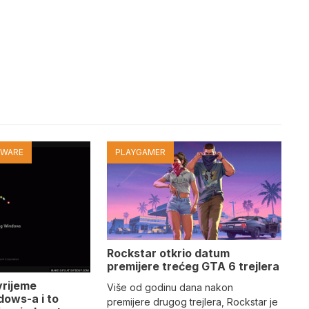
TWARE
PLAYGAMER
Rockstar otkrio datum
premijere trećeg GTA 6 trejlera
vrijeme
Više od godinu dana nakon
dows-a i to
premijere drugog trejlera, Rockstar je