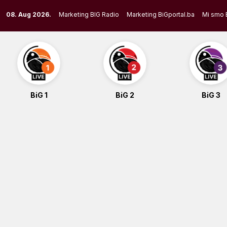
Skip
08. Aug 2026.
Marketing BIG Radio
Marketing BiGportal.ba
Mi smo 
to
content
BiG 1
BiG 2
BiG 3