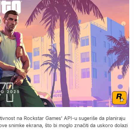
aktivnost na Rockstar Games’ API-u sugeriše da planiraju
ove snimke ekrana, što bi moglo značiti da uskoro dolazi