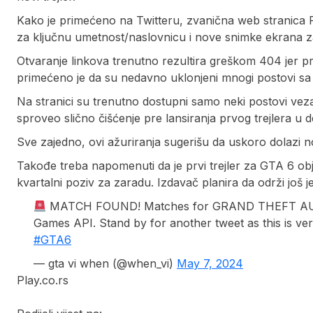
Kako je primećeno na Twitteru, zvanična web stranica 
za ključnu umetnost/naslovnicu i nove snimke ekrana za
Otvaranje linkova trenutno rezultira greškom 404 jer pro
primećeno je da su nedavno uklonjeni mnogi postovi sa
Na stranici su trenutno dostupni samo neki postovi ve
sproveo slično čišćenje pre lansiranja prvog trejlera u
Sve zajedno, ovi ažuriranja sugerišu da uskoro dolazi nov
Takođe treba napomenuti da je prvi trejler za GTA 6 obj
kvartalni poziv za zaradu. Izdavač planira da održi još 
MATCH FOUND! Matches for GRAND THEFT AUTO 
Games API. Stand by for another tweet as this is veri
#GTA6
— gta vi when (@when_vi)
May 7, 2024
Play.co.rs