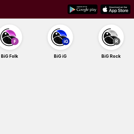
BiG Folk
BiG iG
BiG Rock