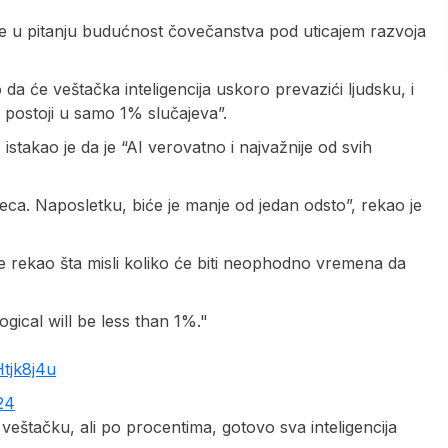
je u pitanju budućnost čovečanstva pod uticajem razvoja
da će veštačka inteligencija uskoro prevazići ljudsku, i
ja postoji u samo 1% slučajeva”.
istakao je da je “AI verovatno i najvažnije od svih
eca. Naposletku, biće je manje od jedan odsto”, rekao je
e rekao šta misli koliko će biti neophodno vremena da
ogical will be less than 1%."
Htjk8j4u
24
a veštačku, ali po procentima, gotovo sva inteligencija