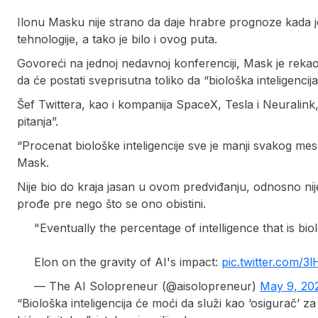
Ilonu Masku nije strano da daje hrabre prognoze kada 
tehnologije, a tako je bilo i ovog puta.
Govoreći na jednoj nedavnoj konferenciji, Mask je rekao 
da će postati sveprisutna toliko da “biološka inteligenci
Šef Twittera, kao i kompanija SpaceX, Tesla i Neuralink, 
pitanja”.
“Procenat biološke inteligencije sve je manji svakog mes
Mask.
Nije bio do kraja jasan u ovom predviđanju, odnosno nij
prođe pre nego što se ono obistini.
"Eventually the percentage of intelligence that is biol
Elon on the gravity of AI's impact:
pic.twitter.com/3l
— The AI Solopreneur (@aisolopreneur)
May 9, 20
“Biološka inteligencija će moći da služi kao ‘osigurač’ z