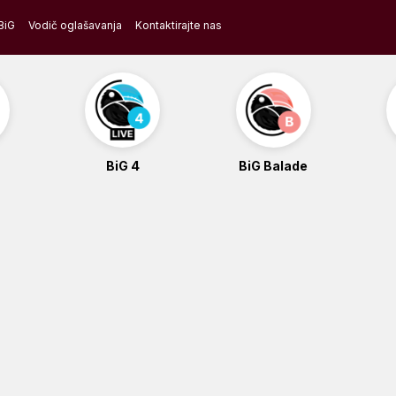
BiG
Vodič oglašavanja
Kontaktirajte nas
BiG 4
BiG Balade