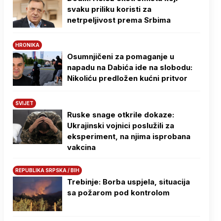
svaku priliku koristi za
netrpeljivost prema Srbima
HRONIKA
Osumnjičeni za pomaganje u
napadu na Dabića ide na slobodu:
Nikoliću predložen kućni pritvor
SVIJET
Ruske snage otkrile dokaze:
Ukrajinski vojnici poslužili za
eksperiment, na njima isprobana
vakcina
REPUBLIKA SRPSKA / BIH
Trebinje: Borba uspjela, situacija
sa požarom pod kontrolom