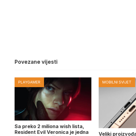
Povezane vijesti
PLAYGAMER
MOBILNI SVIJET
Sa preko 2 miliona wish lista,
Resident Evil Veronica je jedna
Veliki proizvođ