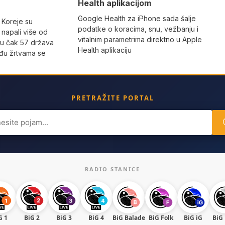
Health aplikacijom
Google Health za iPhone sada šalje
 Koreje su
podatke o koracima, snu, vežbanju i
napali više od
vitalnim parametrima direktno u Apple
 u čak 57 država
Health aplikaciju
eđu žrtvama se
PRETRAŽITE PORTAL
ch
RADIO STANICE
G 1
BiG 2
BiG 3
BiG 4
BiG Balade
BiG Folk
BiG iG
BiG