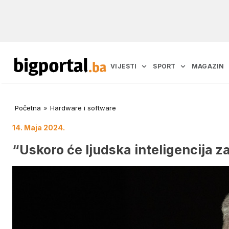
VIJESTI
SPORT
MAGAZIN
Početna
»
Hardware i software
14. Maja 2024.
“Uskoro će ljudska inteligencija 