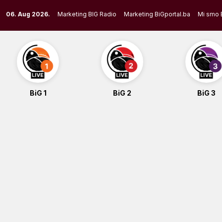
Skip
06. Aug 2026.
Marketing BIG Radio
Marketing BiGportal.ba
Mi smo 
to
content
BiG 1
BiG 2
BiG 3