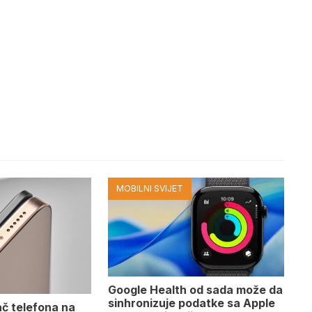
MOBILNI SVIJET
Google Health od sada može da
sinhronizuje podatke sa Apple
ač telefona na