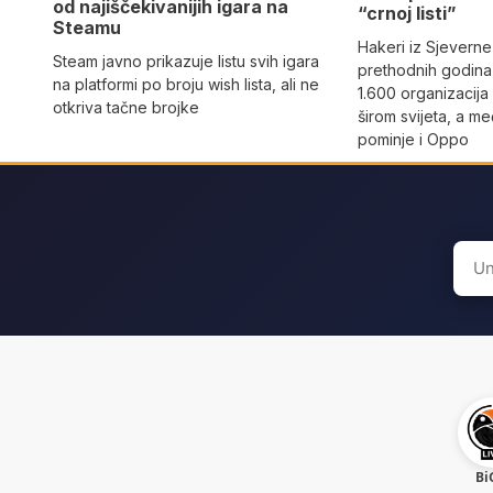
od najiščekivanijih igara na
“crnoj listi”
Steamu
Hakeri iz Sjeverne
Steam javno prikazuje listu svih igara
prethodnih godina 
na platformi po broju wish lista, ali ne
1.600 organizacija
otkriva tačne brojke
širom svijeta, a m
pominje i Oppo
Sear
for:
Bi