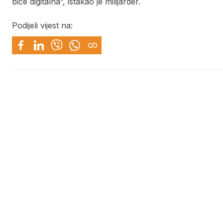
biće digitalna”, istakao je milijarder.
Podijeli vijest na: