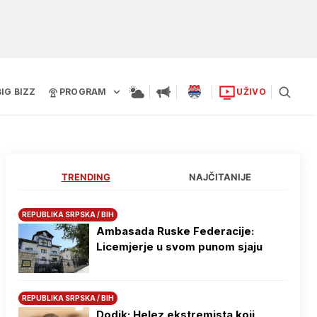
BIG BIZZ
PROGRAM
UŽIVO
TRENDING
NAJČITANIJE
REPUBLIKA SRPSKA / BIH
Ambasada Ruske Federacije:
Licemjerje u svom punom sjaju
REPUBLIKA SRPSKA / BIH
Dodik: Helez ekstremista koji