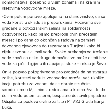
domaćinstava, posebno u višim zonama i na krajnjim
dijelovima vodovodne mreže.
-Ovim putem ponovo apelujemo na stanovništvo, da se
voda koristi u skladu sa preporukama. Pozivamo sve
građane u potkozarskim selima na solidarnost i
odgovornost, kako bismo prebrodili ovih preostalih
mjesec i po dana do okončanja radova na zamjeni
dovodnog cjevovoda do rezervoara Tunjice i kako bi
cijelu sezonu svi imali vodu. Svako prekomjerno trošenje
vode znači da neko drugo domaćinstvo može ostati bez
vode za piće, higijenu ili napajanje stoke – rekao je Ševo
On je pozvao poljoprivredne proizvođače da ne stvaraju
zalihe, koristeći vodu iz vodovodne mreže, već ukoliko
imaju potrebu za vodom, da se obrate stručnim
saradnicima u Mjesnim zajednicama u kojima žive, te da
će im vodu putem cisterni, besplatno dostaviti pripadnici
Odsjeka za poslove civilne zaštite i PTVSJ Grada Banja
Luka.