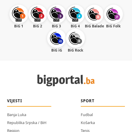
BiG 1
BiG 2
BiG 3
BiG 4
BiG Balade
BiG Folk
BiG iG
BiG Rock
VIJESTI
SPORT
Banja Luka
Fudbal
Republika Srpska / BiH
Košarka
Region
Tenis