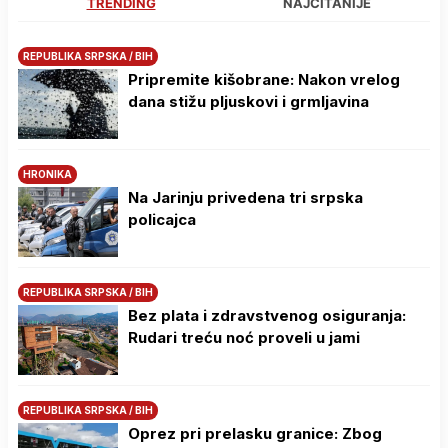
TRENDING
NAJČITANIJE
REPUBLIKA SRPSKA / BIH
Pripremite kišobrane: Nakon vrelog
dana stižu pljuskovi i grmljavina
HRONIKA
Na Јarinju privedena tri srpska
policajca
REPUBLIKA SRPSKA / BIH
Bez plata i zdravstvenog osiguranja:
Rudari treću noć proveli u jami
REPUBLIKA SRPSKA / BIH
Oprez pri prelasku granice: Zbog