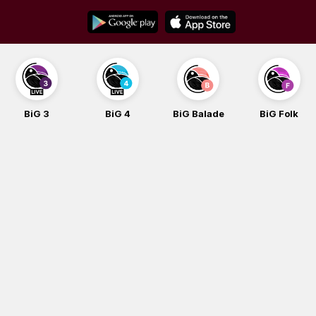
Skip
to
content
BiG 3
BiG 4
BiG Balade
BiG Folk