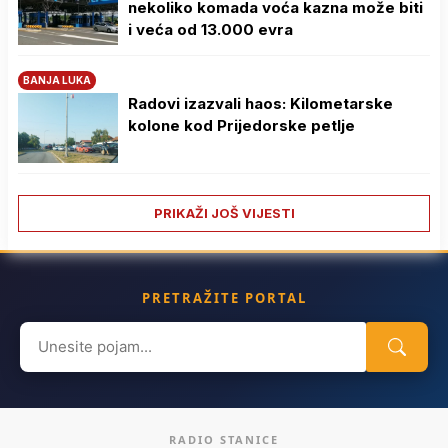
nekoliko komada voća kazna može biti
i veća od 13.000 evra
BANJA LUKA
Radovi izazvali haos: Kilometarske
kolone kod Prijedorske petlje
PRIKAŽI JOŠ VIJESTI
PRETRAŽITE PORTAL
Search
for:
RADIO STANICE