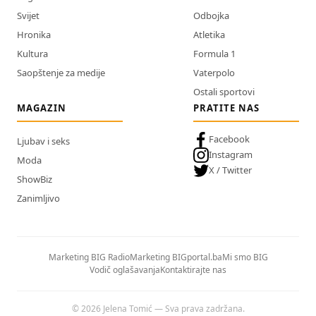
Svijet
Odbojka
Hronika
Atletika
Kultura
Formula 1
Saopštenje za medije
Vaterpolo
Ostali sportovi
MAGAZIN
PRATITE NAS
Facebook
Ljubav i seks
Instagram
Moda
X / Twitter
ShowBiz
Zanimljivo
Marketing BIG Radio
Marketing BIGportal.ba
Mi smo BIG
Vodič oglašavanja
Kontaktirajte nas
© 2026 Jelena Tomić — Sva prava zadržana.