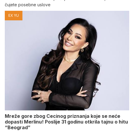
čujete posebne uslove
EX YU
Mreže gore zbog Cecinog priznanja koje se neće
dopasti Merlinu! Poslije 31 godinu otkrila tajnu o hitu
“Beograd”