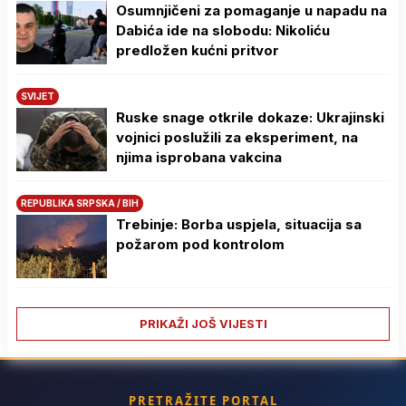
Osumnjičeni za pomaganje u napadu na
Dabića ide na slobodu: Nikoliću
predložen kućni pritvor
SVIJET
Ruske snage otkrile dokaze: Ukrajinski
vojnici poslužili za eksperiment, na
njima isprobana vakcina
REPUBLIKA SRPSKA / BIH
Trebinje: Borba uspjela, situacija sa
požarom pod kontrolom
PRIKAŽI JOŠ VIJESTI
PRETRAŽITE PORTAL