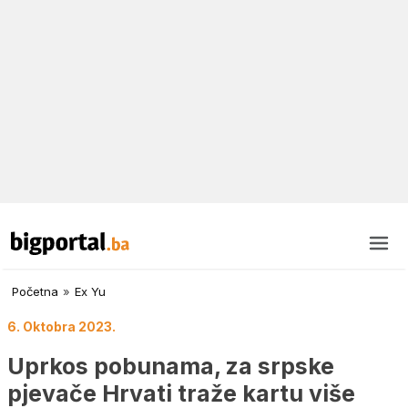
Početna
»
Ex Yu
6. Oktobra 2023.
Uprkos pobunama, za srpske
pjevače Hrvati traže kartu više