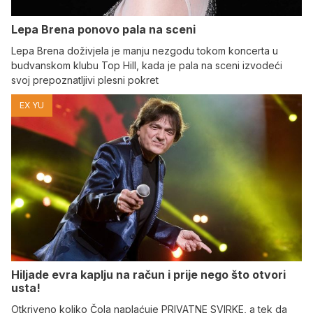
Lepa Brena ponovo pala na sceni
Lepa Brena doživjela je manju nezgodu tokom koncerta u
budvanskom klubu Top Hill, kada je pala na sceni izvodeći
svoj prepoznatljivi plesni pokret
EX YU
Hiljade evra kaplju na račun i prije nego što otvori
usta!
Otkriveno koliko Čola naplaćuje PRIVATNE SVIRKE, a tek da