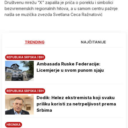
Društvenu mrežu “X” zapalila je priča o poreklu i simbolici
bezvremenskih regionalnih hitova, a u samom centru pažnje
našla se muzička zvezda Svetlana Ceca Ražnatović
TRENDING
NAJČITANIJE
REPUBLIKA SRPSKA / BIH
Ambasada Ruske Federacije:
Licemjerje u svom punom sjaju
REPUBLIKA SRPSKA / BIH
Dodik: Helez ekstremista koji svaku
priliku koristi za netrpeljivost prema
Srbima
HRONIKA