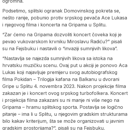
ogromna.
Podsetimo, splitski ogranak Domovinskog pokreta se,
nešto ranije, pobunio protiv srpskog pevača Ace Lukasa
i njegovog filma i koncerta na Gripama u Splitu.
“Zar ćemo na Gripama dozvoliti koncert čoveka koji je
pevao vukovarskom krvniku Miroslavu Radiću?” pisali
su na Fejsbuku i nastavili o “invaziji sumnjivih likova”.
“Nastavlja se najezda sumnjivih likova sa istoka na
hrvatsku muzičku scenu. Ovaj put u akciji je ponovo Aca
Lukas koji najavljuje premijeru svog autobiografskog
filma Pokidan – Trilogija kafana na Balkanu u dvorani
Gripe u Splitu 4. novembra 2023. Nakon projekcije filma
zakazan je i koncert ovog srpskog turbofolkera. Koncert
i projekcija filma zakazani su ni manje ni više nego na
Gripama – hramu splitskog sporta. Postavlja se logično
pitanje – ima li u Splitu, u njegovim gradskim strukturama
bilo kakav kriterijum, šta se može organizovati u javnim
gradskim prostorijama?”, pisali su na Fejsbuku.