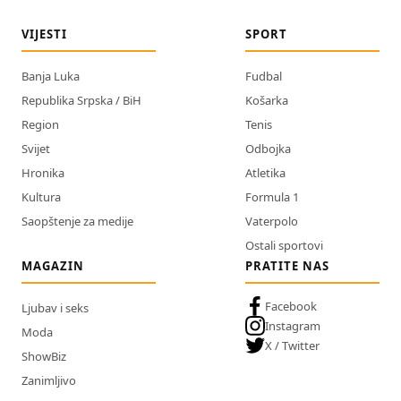
VIJESTI
SPORT
Banja Luka
Fudbal
Republika Srpska / BiH
Košarka
Region
Tenis
Svijet
Odbojka
Hronika
Atletika
Kultura
Formula 1
Saopštenje za medije
Vaterpolo
Ostali sportovi
MAGAZIN
PRATITE NAS
Facebook
Ljubav i seks
Instagram
Moda
X / Twitter
ShowBiz
Zanimljivo