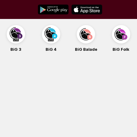
Skip
to
content
BiG 3
BiG 4
BiG Balade
BiG Folk