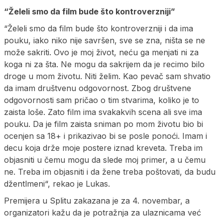
“Želeli smo da film bude što kontroverzniji”
“Želeli smo da film bude što kontroverzniji i da ima
pouku, iako niko nije savršen, sve se zna, ništa se ne
može sakriti. Ovo je moj život, neću ga menjati ni za
koga ni za šta. Ne mogu da sakrijem da je recimo bilo
droge u mom životu. Niti želim. Kao pevač sam shvatio
da imam društvenu odgovornost. Zbog društvene
odgovornosti sam pričao o tim stvarima, koliko je to
zaista loše. Zato film ima svakakvih scena ali sve ima
pouku. Da je film zaista sniman po mom životu bio bi
ocenjen sa 18+ i prikazivao bi se posle ponoći. Imam i
decu koja drže moje postere iznad kreveta. Treba im
objasniti u čemu mogu da slede moj primer, a u čemu
ne. Treba im objasniti i da žene treba poštovati, da budu
džentlmeni“, rekao je Lukas.
Premijera u Splitu zakazana je za 4. novembar, a
organizatori kažu da je potražnja za ulaznicama već