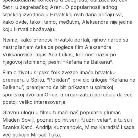
četiri u zagrebačkoj Areni. O popularnosti jednog
srpskog izvođača u Hrvatskoj ovih dana pričaju svi,
kako ovde, tako i tamo, međutim, Aleksandra nije jedina
koju Hrvati obožavaju.
Naime, kako prenose hrvatski portali, njihov narod sa
nestrpljenjem čeka da pogleda film Aleksandra
Vuksanovića, alijas Aca Lukas, koji nosi naziv po
njegovoj istoimenoj pesmi “Kafana na Balkanu”.
Film o životu srpske folk zvezde imaće hrvatsku
premijeru u Splitu. “Pokidan”, prvi dio trilogije “Kafana na
Balkanu”, premijerno će biti prikazan u splitskoj
sportskoj dvorani Gripe, a organizatori poručuju da već
postoji veliko interesovanje.
Glavnu ulogu u filmu tumači naš popularni glumac
Mladen Sovilj, poznat po hit seriji “Južni vetar”, a tu su i
Branka Katić, Andrija Kuzmanović, Mima Karadžić i sada
već pokojni Mirsad Tuka.