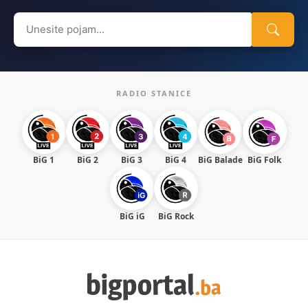
Search
for:
RADIO STANICE
BiG 1
BiG 2
BiG 3
BiG 4
BiG Balade
BiG Folk
BiG iG
BiG Rock