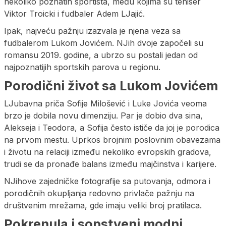
nekoliko poznatih sportista, među kojima su teniser
Viktor Troicki i fudbaler Adem LJajić.
Ipak, najveću pažnju izazvala je njena veza sa
fudbalerom Lukom Jovićem. NJih dvoje započeli su
romansu 2019. godine, a ubrzo su postali jedan od
najpoznatijih sportskih parova u regionu.
Porodični život sa Lukom Jovićem
LJubavna priča Sofije Milošević i Luke Jovića veoma
brzo je dobila novu dimenziju. Par je dobio dva sina,
Alekseja i Teodora, a Sofija često ističe da joj je porodica
na prvom mestu. Uprkos brojnim poslovnim obavezama
i životu na relaciji između nekoliko evropskih gradova,
trudi se da pronađe balans između majčinstva i karijere.
NJihove zajedničke fotografije sa putovanja, odmora i
porodičnih okupljanja redovno privlače pažnju na
društvenim mrežama, gde imaju veliki broj pratilaca.
Pokrenula i sopstveni modni