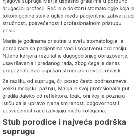
njegova supruga Marija uspešno gradi ime u potpuno
drugačijoj profesiji. Reč je o doktoru stomatologije koja je
tokom godina stekla ugled među pacijentima zahvaljujući
stručnosti, posvećenosti i profesionalnom pristupu
poslu.
Marija je godinama prisutna u svetu stomatologije, a
pored rada sa pacijentima vodi i sopstvenu ordinaciju.
NJena karijera rezultat je dugogodišnjeg obrazovanja,
usavršavanja i predanog rada, zbog čega je danas
prepoznata kao uspešan stručnjak u svojoj oblasti.
Za razliku od supruga, čiji posao često podrazumeva
veliku medijsku pažnju, Marija je svoj profesionalni put
gradila daleko od reflektora. Ipak, oni koji je poznaju
ističu da je upravo njena smirenost, odgovornost i
posvećenost radu izdvajaju među kolegama.
Stub porodice i najveća podrška
suprugu