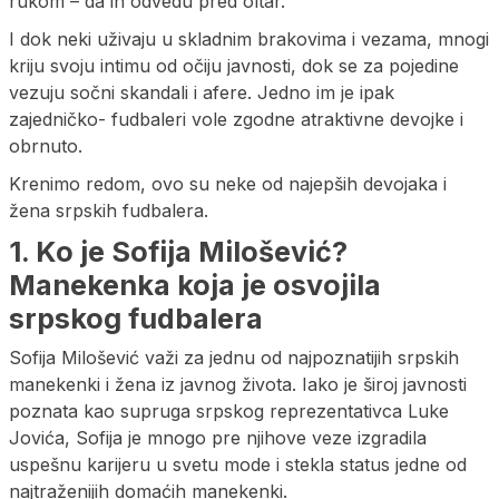
rukom – da ih odvedu pred oltar.
I dok neki uživaju u skladnim brakovima i vezama, mnogi
kriju svoju intimu od očiju javnosti, dok se za pojedine
vezuju sočni skandali i afere. Jedno im je ipak
zajedničko- fudbaleri vole zgodne atraktivne devojke i
obrnuto.
Krenimo redom, ovo su neke od najepših devojaka i
žena srpskih fudbalera.
1. Ko je Sofija Milošević?
Manekenka koja je osvojila
srpskog fudbalera
Sofija Milošević važi za jednu od najpoznatijih srpskih
manekenki i žena iz javnog života. Iako je široj javnosti
poznata kao supruga srpskog reprezentativca Luke
Jovića, Sofija je mnogo pre njihove veze izgradila
uspešnu karijeru u svetu mode i stekla status jedne od
najtraženijih domaćih manekenki.