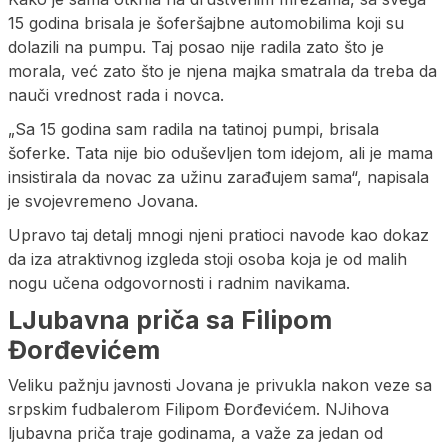
15 godina brisala je šoferšajbne automobilima koji su
dolazili na pumpu. Taj posao nije radila zato što je
morala, već zato što je njena majka smatrala da treba da
nauči vrednost rada i novca.
„Sa 15 godina sam radila na tatinoj pumpi, brisala
šoferke. Tata nije bio oduševljen tom idejom, ali je mama
insistirala da novac za užinu zarađujem sama“, napisala
je svojevremeno Jovana.
Upravo taj detalj mnogi njeni pratioci navode kao dokaz
da iza atraktivnog izgleda stoji osoba koja je od malih
nogu učena odgovornosti i radnim navikama.
LJubavna priča sa Filipom
Đorđevićem
Veliku pažnju javnosti Jovana je privukla nakon veze sa
srpskim fudbalerom Filipom Đorđevićem. NJihova
ljubavna priča traje godinama, a važe za jedan od