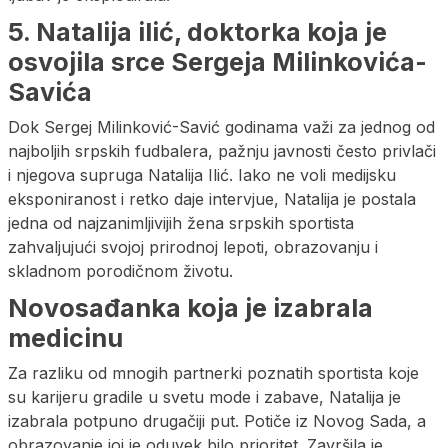
5. Natalija ilić, doktorka koja je
osvojila srce Sergeja Milinkovića-
Savića
Dok Sergej Milinković-Savić godinama važi za jednog od
najboljih srpskih fudbalera, pažnju javnosti često privlači
i njegova supruga Natalija Ilić. Iako ne voli medijsku
eksponiranost i retko daje intervjue, Natalija je postala
jedna od najzanimljivijih žena srpskih sportista
zahvaljujući svojoj prirodnoj lepoti, obrazovanju i
skladnom porodičnom životu.
Novosađanka koja je izabrala
medicinu
Za razliku od mnogih partnerki poznatih sportista koje
su karijeru gradile u svetu mode i zabave, Natalija je
izabrala potpuno drugačiji put. Potiče iz Novog Sada, a
obrazovanje joj je oduvek bilo prioritet. Završila je