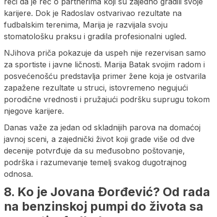
reći da je reč o partnerima koji su zajedno gradili svoje
karijere. Dok je Radoslav ostvarivao rezultate na
fudbalskim terenima, Marija je razvijala svoju
stomatološku praksu i gradila profesionalni ugled.
NJihova priča pokazuje da uspeh nije rezervisan samo
za sportiste i javne ličnosti. Marija Batak svojim radom i
posvećenošću predstavlja primer žene koja je ostvarila
zapažene rezultate u struci, istovremeno negujući
porodične vrednosti i pružajući podršku suprugu tokom
njegove karijere.
Danas važe za jedan od skladnijih parova na domaćoj
javnoj sceni, a zajednički život koji grade više od dve
decenije potvrđuje da su međusobno poštovanje,
podrška i razumevanje temelj svakog dugotrajnog
odnosa.
8. Ko je Jovana Đorđević? Od rada
na benzinskoj pumpi do života sa