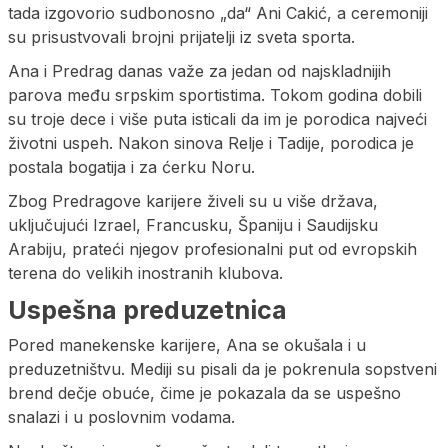
tada izgovorio sudbonosno „da“ Ani Cakić, a ceremoniji
su prisustvovali brojni prijatelji iz sveta sporta.
Ana i Predrag danas važe za jedan od najskladnijih
parova među srpskim sportistima. Tokom godina dobili
su troje dece i više puta isticali da im je porodica najveći
životni uspeh. Nakon sinova Relje i Tadije, porodica je
postala bogatija i za ćerku Noru.
Zbog Predragove karijere živeli su u više država,
uključujući Izrael, Francusku, Španiju i Saudijsku
Arabiju, prateći njegov profesionalni put od evropskih
terena do velikih inostranih klubova.
Uspešna preduzetnica
Pored manekenske karijere, Ana se okušala i u
preduzetništvu. Mediji su pisali da je pokrenula sopstveni
brend dečje obuće, čime je pokazala da se uspešno
snalazi i u poslovnim vodama.