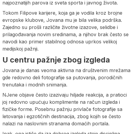
najpoznatijih parova iz sveta sporta i javnog života.
Tokom Filipove karijere, koja ga je vodila kroz brojne
evropske klubove, Jovana mu je bila velika podrška.
Zajedno su prošli različite životne izazove, selidbe i
prilagođavanja novim sredinama, a njihov brak često se
navodi kao primer stabilnog odnosa uprkos velikoj
medijskoj pažnji.
U centru pažnje zbog izgleda
Jovana je danas veoma aktivna na društvenim mrežama
gde redovno deli fotografije sa putovanja, porodičnih
trenutaka i modnih snimanja.
NJene objave često izazivaju hiljade reakcija, a pratioci
joj redovno upućuju komplimente na račun izgleda i
fizičke forme. Posebnu pažnju privlače fotografije sa
letovanja i egzotičnih destinacija, zbog kojih se često
nalazi na naslovnim stranama domaćih portala.
Ipak, ona ističe da iza dobrog izgleda stoje disciplina,