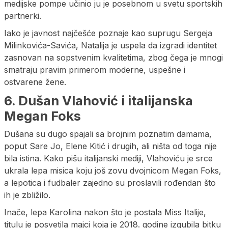
medijske pompe učinio ju je posebnom u svetu sportskih
partnerki.
Iako je javnost najčešće poznaje kao suprugu Sergeja
Milinkovića-Savića, Natalija je uspela da izgradi identitet
zasnovan na sopstvenim kvalitetima, zbog čega je mnogi
smatraju pravim primerom moderne, uspešne i
ostvarene žene.
6. Dušan Vlahović i italijanska
Megan Foks
Dušana su dugo spajali sa brojnim poznatim damama,
poput Sare Jo, Elene Kitić i drugih, ali ništa od toga nije
bila istina. Kako pišu italijanski mediji, Vlahoviću je srce
ukrala lepa misica koju još zovu dvojnicom Megan Foks,
a lepotica i fudbaler zajedno su proslavili rođendan što
ih je zbližilo.
Inače, lepa Karolina nakon što je postala Miss Italije,
titulu je posvetila majci koja je 2018. godine izgubila bitku