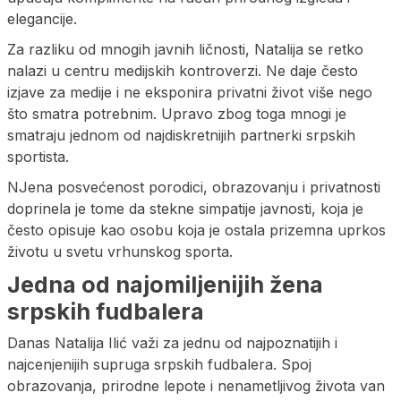
elegancije.
Za razliku od mnogih javnih ličnosti, Natalija se retko
nalazi u centru medijskih kontroverzi. Ne daje često
izjave za medije i ne eksponira privatni život više nego
što smatra potrebnim. Upravo zbog toga mnogi je
smatraju jednom od najdiskretnijih partnerki srpskih
sportista.
NJena posvećenost porodici, obrazovanju i privatnosti
doprinela je tome da stekne simpatije javnosti, koja je
često opisuje kao osobu koja je ostala prizemna uprkos
životu u svetu vrhunskog sporta.
Jedna od najomiljenijih žena
srpskih fudbalera
Danas Natalija Ilić važi za jednu od najpoznatijih i
najcenjenijih supruga srpskih fudbalera. Spoj
obrazovanja, prirodne lepote i nenametljivog života van