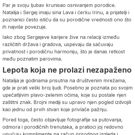
Par je svoju ljubav krunisao osnivanjem porodice.
Natalija i Sergej imaju sina Lava i ćerku Irinu, a prijatelji i
poznanici često ističu da su porodične vrednosti ono što
ih najviše povezuje.
Iako zbog Sergejeve karijere žive na relaciji između
različitih država i gradova, uspevaju da sačuvaju
privatnost i porodičnu harmoniju, što je danas retkost
među poznatim parovima.
Lepota koja ne prolazi nezapaženo
Natalija je godinama prisutna na društvenim mrežama,
gde je prati veliki broj ljudi. Posebno je poznata po svojim
upečatljivim plavo-zelenim očima, koje su postale njen
zaštitni znak. Brojni mediji su upravo njen pogled izdvojili
kao jednu od prvih stvari koje privlače pažnju.
Pored toga, često objavljuje fotografije sa putovanja,
odmora i porodičnih trenutaka, a pratioci joj redovno
upućuju komplimente na račun prirodnog izgleda i