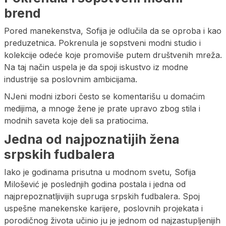
brend
Pored manekenstva, Sofija je odlučila da se oproba i kao
preduzetnica. Pokrenula je sopstveni modni studio i
kolekcije odeće koje promoviše putem društvenih mreža.
Na taj način uspela je da spoji iskustvo iz modne
industrije sa poslovnim ambicijama.
NJeni modni izbori često se komentarišu u domaćim
medijima, a mnoge žene je prate upravo zbog stila i
modnih saveta koje deli sa pratiocima.
Jedna od najpoznatijih žena
srpskih fudbalera
Iako je godinama prisutna u modnom svetu, Sofija
Milošević je poslednjih godina postala i jedna od
najprepoznatljivijih supruga srpskih fudbalera. Spoj
uspešne manekenske karijere, poslovnih projekata i
porodičnog života učinio ju je jednom od najzastupljenijih