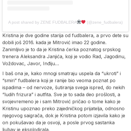
A post shared by ZENE FUDBALERA
(@zene_fudbalera)
Kristina je dve godine starija od fudbalera, a prvo dete su
dobili još 2016. kada je Mitrović imao 22 godine.
Zanimljivo je to da je Kristina ćerka poznatog srpskog
trenera Aleksandra Janjića, koji je vodio Rad, Jagodinu,
Voždovac, Javor, Inđiju…
I baš ona je, kako mnogi smatraju uspela da “ukroti” i
“smiri” fudbalera koji je ranije bio veoma poznat po
ispadima – od nervoze, šutiranja svega ispred, do nekih
“ludih frizura” i autfita. Sve je to sada deo prošlosti, a
svojevremeno je i sam Mitrović pričao o tome kako je
Kristinu upoznao preko zajedničkog prijatelja, odnosno
njegovog saigrača, dok je Kristina potom izjavila kako je
on pokušavao da je osvoji, a posle prvog sastanka
ljubav je eksplodirala.