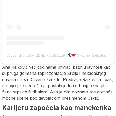
A post shared by ZENE FUDBALERA
(@zene_fudbalera)
Ana Rajković već godinama privlači pažnju javnosti kao
supruga golmana reprezentacije Srbije i nekadašnjeg
čuvara mreže Crvene zvezde, Predraga Rajkovića. Ipak,
mnogo pre nego što je postala jedna od najpoznatijih
žena srpskih fudbalera, Ana je bila poznato lice domaće
modne scene pod devojačkim prezimenom Cakić.
Karijeru započela kao manekenka