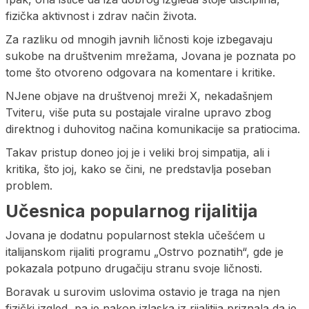
fizička aktivnost i zdrav način života.
Za razliku od mnogih javnih ličnosti koje izbegavaju
sukobe na društvenim mrežama, Jovana je poznata po
tome što otvoreno odgovara na komentare i kritike.
NJene objave na društvenoj mreži X, nekadašnjem
Tviteru, više puta su postajale viralne upravo zbog
direktnog i duhovitog načina komunikacije sa pratiocima.
Takav pristup doneo joj je i veliki broj simpatija, ali i
kritika, što joj, kako se čini, ne predstavlja poseban
problem.
Učesnica popularnog rijalitija
Jovana je dodatnu popularnost stekla učešćem u
italijanskom rijaliti programu „Ostrvo poznatih“, gde je
pokazala potpuno drugačiju stranu svoje ličnosti.
Boravak u surovim uslovima ostavio je traga na njen
fizički izgled, pa je nakon izlaska iz rijalitija priznala da je