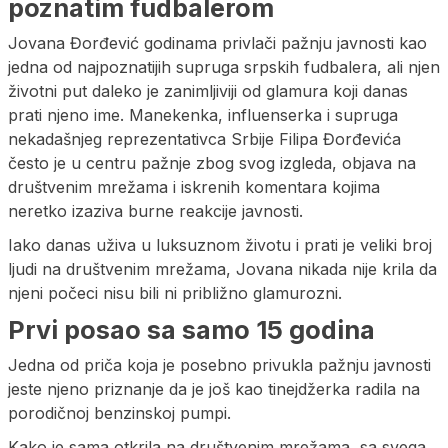
poznatim fudbalerom
Jovana Đorđević godinama privlači pažnju javnosti kao
jedna od najpoznatijih supruga srpskih fudbalera, ali njen
životni put daleko je zanimljiviji od glamura koji danas
prati njeno ime. Manekenka, influenserka i supruga
nekadašnjeg reprezentativca Srbije Filipa Đorđevića
često je u centru pažnje zbog svog izgleda, objava na
društvenim mrežama i iskrenih komentara kojima
neretko izaziva burne reakcije javnosti.
Iako danas uživa u luksuznom životu i prati je veliki broj
ljudi na društvenim mrežama, Jovana nikada nije krila da
njeni počeci nisu bili ni približno glamurozni.
Prvi posao sa samo 15 godina
Jedna od priča koja je posebno privukla pažnju javnosti
jeste njeno priznanje da je još kao tinejdžerka radila na
porodičnoj benzinskoj pumpi.
Kako je sama otkrila na društvenim mrežama, sa svega