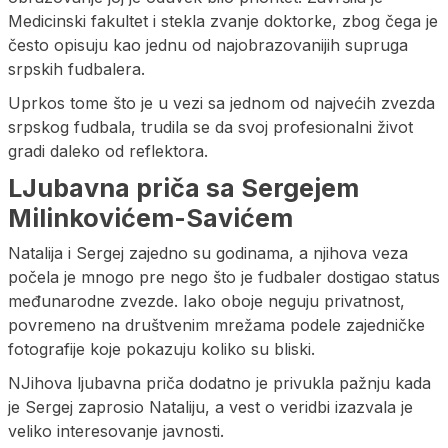
Medicinski fakultet i stekla zvanje doktorke, zbog čega je
često opisuju kao jednu od najobrazovanijih supruga
srpskih fudbalera.
Uprkos tome što je u vezi sa jednom od najvećih zvezda
srpskog fudbala, trudila se da svoj profesionalni život
gradi daleko od reflektora.
LJubavna priča sa Sergejem
Milinkovićem-Savićem
Natalija i Sergej zajedno su godinama, a njihova veza
počela je mnogo pre nego što je fudbaler dostigao status
međunarodne zvezde. Iako oboje neguju privatnost,
povremeno na društvenim mrežama podele zajedničke
fotografije koje pokazuju koliko su bliski.
NJihova ljubavna priča dodatno je privukla pažnju kada
je Sergej zaprosio Nataliju, a vest o veridbi izazvala je
veliko interesovanje javnosti.