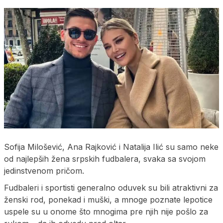
Sofija Milošević, Ana Rajković i Natalija Ilić su samo neke
od najlepših žena srpskih fudbalera, svaka sa svojom
jedinstvenom pričom.
Fudbaleri i sportisti generalno oduvek su bili atraktivni za
ženski rod, ponekad i muški, a mnoge poznate lepotice
uspele su u onome što mnogima pre njih nije pošlo za