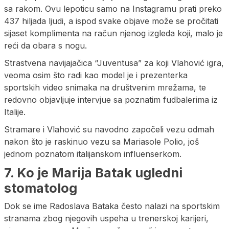
sa rakom. Ovu lepoticu samo na Instagramu prati preko
437 hiljada ljudi, a ispod svake objave može se pročitati
sijaset komplimenta na račun njenog izgleda koji, malo je
reći da obara s nogu.
Strastvena navijajačica “Juventusa” za koji Vlahović igra,
veoma osim što radi kao model je i prezenterka
sportskih video snimaka na društvenim mrežama, te
redovno objavljuje intervjue sa poznatim fudbalerima iz
Italije.
Stramare i Vlahović su navodno započeli vezu odmah
nakon što je raskinuo vezu sa Mariasole Polio, još
jednom poznatom italijanskom influenserkom.
7. Ko je Marija Batak ugledni
stomatolog
Dok se ime Radoslava Bataka često nalazi na sportskim
stranama zbog njegovih uspeha u trenerskoj karijeri,