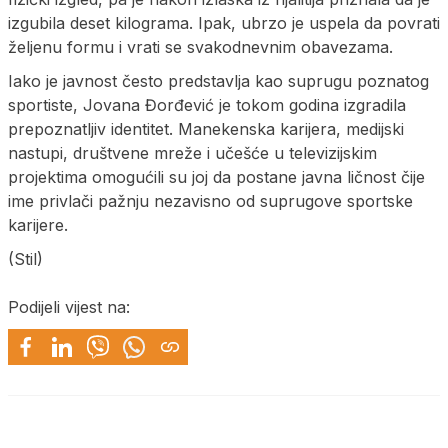
izgubila deset kilograma. Ipak, ubrzo je uspela da povrati
željenu formu i vrati se svakodnevnim obavezama.
Iako je javnost često predstavlja kao suprugu poznatog
sportiste, Jovana Đorđević je tokom godina izgradila
prepoznatljiv identitet. Manekenska karijera, medijski
nastupi, društvene mreže i učešće u televizijskim
projektima omogućili su joj da postane javna ličnost čije
ime privlači pažnju nezavisno od suprugove sportske
karijere.
(Stil)
Podijeli vijest na: