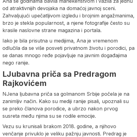
Ana se godinama bavila manekenstvom i važila za jednu
od atraktivnijih devojaka na domaćoj javnoj sceni.
Zahvaljujući upečatljivom izgledu i brojnim angažmanima,
brzo je stekla popularnost, a njene fotografije često su
krasile naslovne strane magazina i portala.
Iako je bila prisutna u medijima, Ana je vremenom
odlučila da se više posveti privatnom životu i porodici, pa
se danas mnogo ređe pojavljuje na javnim događajima
nego ranije.
LJubavna priča sa Predragom
Rajkovićem
NJena ljubavna priča sa golmanom Srbije počela je na
zanimljiv način. Kako su mediji ranije pisali, upoznali su
se preko članova porodice, a ubrzo nakon prvog
susreta među njima su se rodile emocije.
Vezu su krunisali brakom 2018. godine, a njihovo
venčanje privuklo je veliku pažnju javnosti. Predrag je