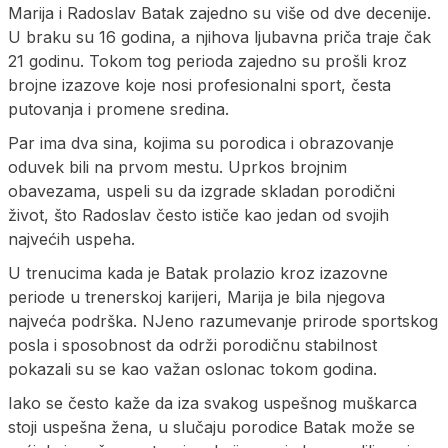
Marija i Radoslav Batak zajedno su više od dve decenije.
U braku su 16 godina, a njihova ljubavna priča traje čak
21 godinu. Tokom tog perioda zajedno su prošli kroz
brojne izazove koje nosi profesionalni sport, česta
putovanja i promene sredina.
Par ima dva sina, kojima su porodica i obrazovanje
oduvek bili na prvom mestu. Uprkos brojnim
obavezama, uspeli su da izgrade skladan porodični
život, što Radoslav često ističe kao jedan od svojih
najvećih uspeha.
U trenucima kada je Batak prolazio kroz izazovne
periode u trenerskoj karijeri, Marija je bila njegova
najveća podrška. NJeno razumevanje prirode sportskog
posla i sposobnost da održi porodičnu stabilnost
pokazali su se kao važan oslonac tokom godina.
Iako se često kaže da iza svakog uspešnog muškarca
stoji uspešna žena, u slučaju porodice Batak može se