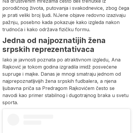
Na društvenim mrežama često deli trenutke iz
porodičnog života, putovanja i svakodnevice, zbog čega
je prati veliki broj ljudi. NJene objave redovno izazivaju
pažnju, posebno kada pokazuje kako izgleda nakon
trudnoća i kako održava fizičku formu.
Jedna od najpoznatijih žena
srpskih reprezentativaca
Iako je javnosti poznata po atraktivnom izgledu, Ana
Rajković je tokom godina izgradila imidž posvećene
supruge i majke. Danas je mnogi smatraju jednom od
najprepoznatljivijih žena srpskih fudbalera, a njena
ljubavna priča sa Predragom Rajkovićem često se
navodi kao primer stabilnog i dugotrajnog braka u svetu
sporta.