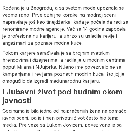
Rođena je u Beogradu, a sa svetom mode upoznala se
veoma rano. Prve ozbiljne korake na modnoj sceni
napravila je još kao tinejdžerka, kada je počela da radi za
renomirane modne agencije. Već sa 14 godina započela
je profesionalnu karijeru, a ubrzo su usledile revije i
angažmani za poznate modne kuće.
Tokom karijere sarađivala je sa brojnim svetskim
brendovima i dizajnerima, a radila je u modnim centrima
poput Milana i NJujorka. NJeno ime povezivalo se sa
kampanjama i revijama poznatih modnih kuća, što joj je
omogućilo da izgradi međunarodnu karijeru.
LJubavni život pod budnim okom
javnosti
Godinama je bila jedna od najpraćenijih žena na domaćoj
javnoj sceni, pa je i njen privatni život često bio tema
medija. Pre veze sa Lukom Jovićem, povezivana je sa