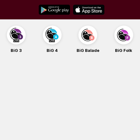
Skip
to
content
BiG 3
BiG 4
BiG Balade
BiG Folk