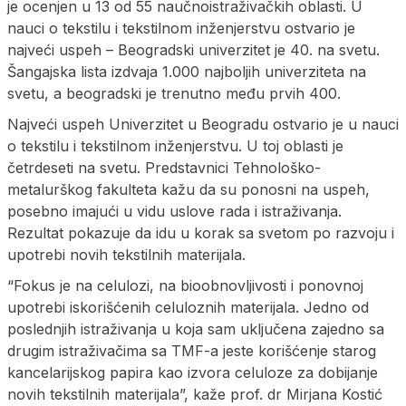
je ocenjen u 13 od 55 naučnoistraživačkih oblasti. U
nauci o tekstilu i tekstilnom inženjerstvu ostvario je
najveći uspeh – Beogradski univerzitet je 40. na svetu.
Šangajska lista izdvaja 1.000 najboljih univerziteta na
svetu, a beogradski je trenutno među prvih 400.
Najveći uspeh Univerzitet u Beogradu ostvario je u nauci
o tekstilu i tekstilnom inženjerstvu. U toj oblasti je
četrdeseti na svetu. Predstavnici Tehnološko-
metalurškog fakulteta kažu da su ponosni na uspeh,
posebno imajući u vidu uslove rada i istraživanja.
Rezultat pokazuje da idu u korak sa svetom po razvoju i
upotrebi novih tekstilnih materijala.
“Fokus je na celulozi, na bioobnovljivosti i ponovnoj
upotrebi iskorišćenih celuloznih materijala. Jedno od
poslednjih istraživanja u koja sam uključena zajedno sa
drugim istraživačima sa TMF-a jeste korišćenje starog
kancelarijskog papira kao izvora celuloze za dobijanje
novih tekstilnih materijala”, kaže prof. dr Mirjana Kostić