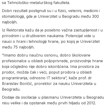
sa Tehnološko-metalurškog fakulteta.
Dobri rezultati postignuti su i u fizici, veterini, medicini i
stomatologiji, gde je Univerzitet u Beogradu među 300
najboljih.
Iz Rektorata kažu da je posebno važna zastupljenost i u
prirodnim i u društvenim naukama. Potencijal vide u
nauci o hrani i tehnologiji hrane, po kojoj je Univerzitet
među 75 najboljih.
“Imamo dobru naučnu osnovu, dobro školovane
profesionalce u oblasti poljoprivrede, proizvodnje hrane
koja očigledno nije dobro iskorišćena. Ima prostora za
prodor, možda čak i veći, poput prodora u oblasti
programiranja, odnosno IT sektora”, kaže prof. dr
Branislav Boričić, prorektor za nauku Univerziteta u
Beogradu.
Dodaje da oscilacije u plasmanu Univerziteta u Beogradu
nisu velike i da opstanak među prvih hiljadu od 2012.