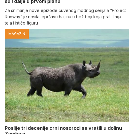
su i dalje u prvom planu
Za snimanje nove epizode čuvenog modnog serijala “Project
Runway” je nosila lepršavu haljinu u bež boji koja prati liniju
tela i ističe figuru
MAGAZIN
Poslije tri decenije crni nosorozi se vratili u dolinu
Zambezi