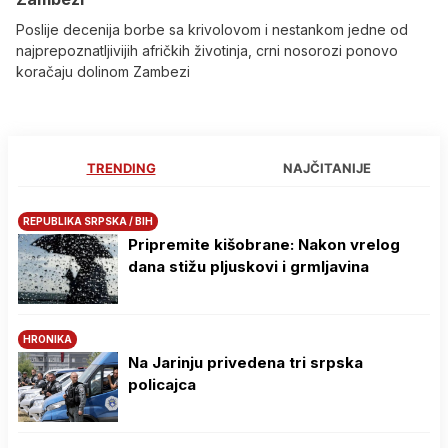
Poslije decenija borbe sa krivolovom i nestankom jedne od
najprepoznatljivijih afričkih životinja, crni nosorozi ponovo
koračaju dolinom Zambezi
TRENDING
NAJČITANIJE
REPUBLIKA SRPSKA / BIH
Pripremite kišobrane: Nakon vrelog
dana stižu pljuskovi i grmljavina
HRONIKA
Na Јarinju privedena tri srpska
policajca