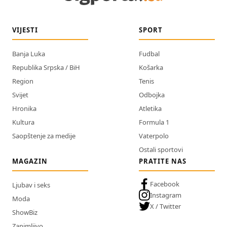
VIJESTI
SPORT
Banja Luka
Fudbal
Republika Srpska / BiH
Košarka
Region
Tenis
Svijet
Odbojka
Hronika
Atletika
Kultura
Formula 1
Saopštenje za medije
Vaterpolo
Ostali sportovi
MAGAZIN
PRATITE NAS
Facebook
Ljubav i seks
Instagram
Moda
X / Twitter
ShowBiz
Zanimljivo