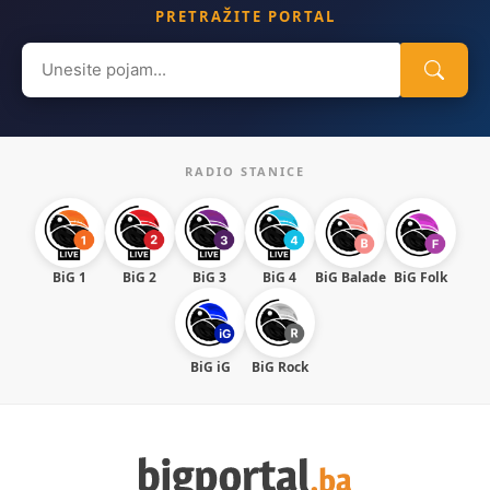
PRETRAŽITE PORTAL
Search
for:
RADIO STANICE
BiG 1
BiG 2
BiG 3
BiG 4
BiG Balade
BiG Folk
BiG iG
BiG Rock