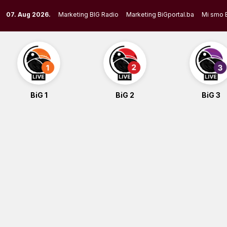
Skip
07. Aug 2026.
Marketing BIG Radio
Marketing BiGportal.ba
Mi smo 
to
content
BiG 1
BiG 2
BiG 3