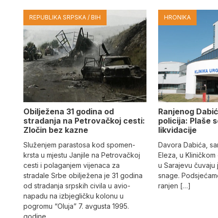
REPUBLIKA SRPSKA / BIH
HRONIKA
Obilježena 31 godina od
Ranjenog Dabić
stradanja na Petrovačkoj cesti:
policija: Plaše 
Zločin bez kazne
likvidacije
Služenjem parastosa kod spomen-
Davora Dabića, sa
krsta u mjestu Janjile na Petrovačkoj
Eleza, u Kliničkom
cesti i polaganjem vijenaca za
u Sarajevu čuvaju 
stradale Srbe obilježena je 31 godina
snage. Podsjećamo
od stradanja srpskih civila u avio-
ranjen […]
napadu na izbjegličku kolonu u
pogromu “Oluja” 7. avgusta 1995.
godine