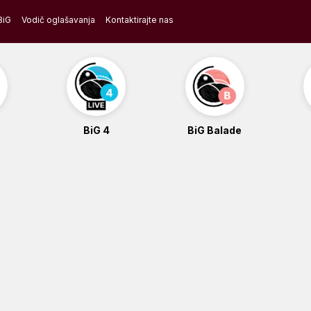
BiG
Vodič oglašavanja
Kontaktirajte nas
BiG 4
BiG Balade