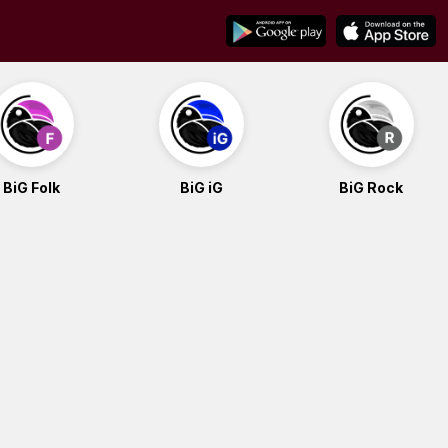
BiG Folk
BiG iG
BiG Rock