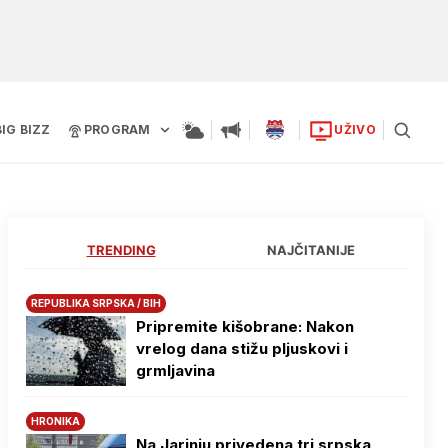
BIG BIZZ
PROGRAM
UŽIVO
TRENDING
NAJČITANIJE
REPUBLIKA SRPSKA / BIH
Pripremite kišobrane: Nakon
vrelog dana stižu pljuskovi i
grmljavina
HRONIKA
Na Јarinju privedena tri srpska