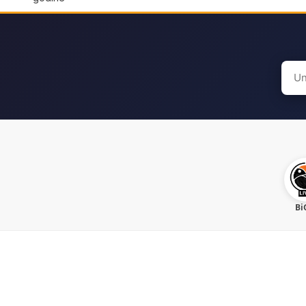
Sear
for:
Bi