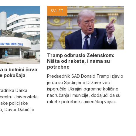
SVIJET
Tramp odbrusio Zelenskom:
Ništa od raketa, i nama su
potrebne
a u bolnici čuva
se pokušaja
Predsednik SAD Donald Tramp izjavio
je da su Sjedinjene Države već
isporučile Ukrajini ogromne količine
radnika Darka
naoružanja i municije, dodajući da su
 centru Univerziteta
rakete potrebne i američkoj vojsci.
jake policijske
, Davor Dabić je