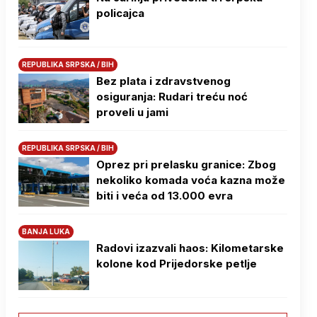
policajca
REPUBLIKA SRPSKA / BIH
Bez plata i zdravstvenog
osiguranja: Rudari treću noć
proveli u jami
REPUBLIKA SRPSKA / BIH
Oprez pri prelasku granice: Zbog
nekoliko komada voća kazna može
biti i veća od 13.000 evra
BANJA LUKA
Radovi izazvali haos: Kilometarske
kolone kod Prijedorske petlje