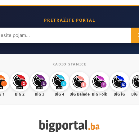
PRETRAŽITE PORTAL
ch
RADIO STANICE
G 1
BiG 2
BiG 3
BiG 4
BiG Balade
BiG Folk
BiG iG
BiG