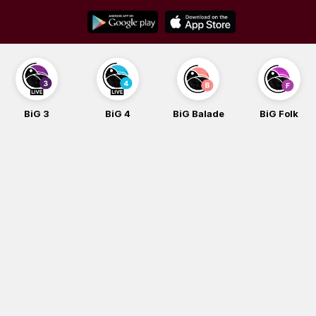
Skip
to
content
BiG 4
BiG Balade
BiG Folk
BiG iG