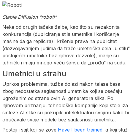
Stable Diffusion “roboti”
Neke od drugih tačaka žalbe, kao što su nezakonita
konkurencija (dupliciranje stila umetnika i korišćenje
mašine da ga replicira) i kršenje prava na publicitet
(dozvoljavanjem ljudima da traže umetnička dela „u stilu“
postojećih umetnika bez njihove dozvole), manje su
tehnički i imaju mnogo veću šansu da „prođu“ na sudu.
Umetnici u strahu
Uprkos problemima, tužba dolazi nakon talasa besa
zbog nedostatka saglasnosti umetnika koji se osećaju
ugroženim od strane ovih AI generatora slika. Po
njihovom priznanju, tehnološke kompanije koje stoje iza
sinteze AI slike su pokupile intelektualnu svojinu kako bi
obučavale svoje modele bez saglasnosti umetnika.
Postoji i sajt koji se zove
Have I been trained
, a koji služi