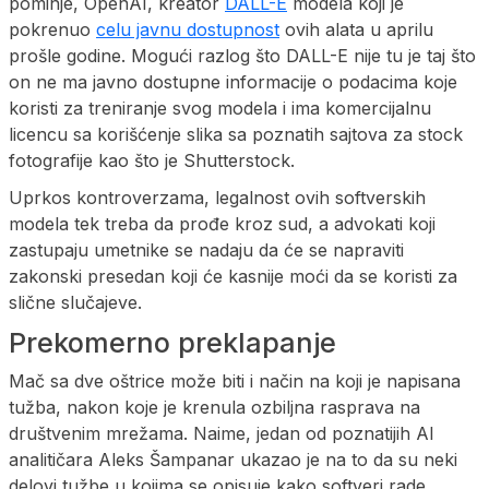
pominje, OpenAI, kreator
DALL-E
modela koji je
pokrenuo
celu javnu dostupnost
ovih alata u aprilu
prošle godine. Mogući razlog što DALL-E nije tu je taj što
on ne ma javno dostupne informacije o podacima koje
koristi za treniranje svog modela i ima komercijalnu
licencu sa korišćenje slika sa poznatih sajtova za stock
fotografije kao što je Shutterstock.
Uprkos kontroverzama, legalnost ovih softverskih
modela tek treba da prođe kroz sud, a advokati koji
zastupaju umetnike se nadaju da će se napraviti
zakonski presedan koji će kasnije moći da se koristi za
slične slučajeve.
Prekomerno preklapanje
Mač sa dve oštrice može biti i način na koji je napisana
tužba, nakon koje je krenula ozbiljna rasprava na
društvenim mrežama. Naime, jedan od poznatijih AI
analitičara Aleks Šampanar ukazao je na to da su neki
delovi tužbe u kojima se opisuje kako softveri rade