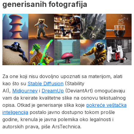
generisanih fotografija
Za one koji nisu dovoljno upoznati sa materijom, alati
kao što su
Stable Diffusion
(Stability
AI),
Midjourney
i
DreamUp
(DeviantArt) omogućavaju
vam da kreirate kvalitetne slike na osnovu tekstualnog
opisa. Otkad je generisanje slika koje
pokreće veštačka
inteligencija
postalo javno dostupno tokom prošle
godine, krenula je javna polemika oko legalnosti i
autorskih prava, piše ArsTechnica.