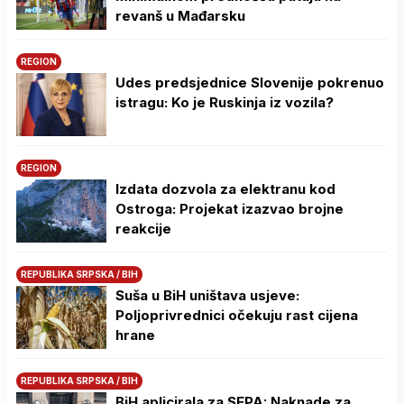
revanš u Mađarsku
REGION
Udes predsjednice Slovenije pokrenuo
istragu: Ko je Ruskinja iz vozila?
REGION
Izdata dozvola za elektranu kod
Ostroga: Projekat izazvao brojne
reakcije
REPUBLIKA SRPSKA / BIH
Suša u BiH uništava usjeve:
Poljoprivrednici očekuju rast cijena
hrane
REPUBLIKA SRPSKA / BIH
BiH aplicirala za SEPA: Naknade za