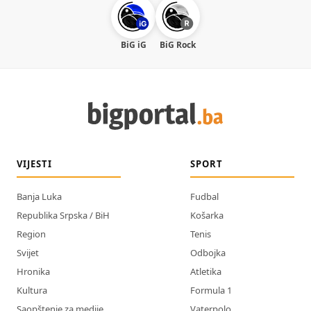
BiG iG
BiG Rock
VIJESTI
SPORT
Banja Luka
Fudbal
Republika Srpska / BiH
Košarka
Region
Tenis
Svijet
Odbojka
Hronika
Atletika
Kultura
Formula 1
Saopštenje za medije
Vaterpolo