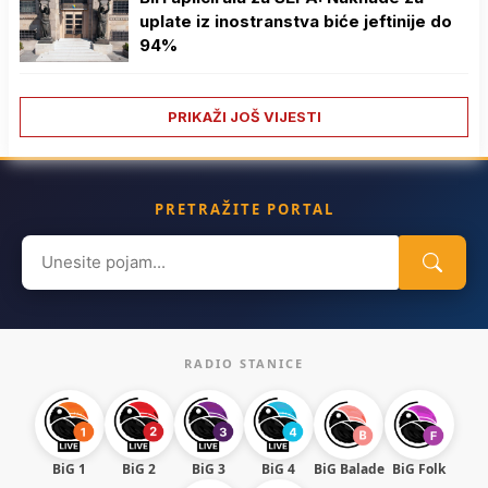
uplate iz inostranstva biće jeftinije do
94%
PRIKAŽI JOŠ VIJESTI
PRETRAŽITE PORTAL
Search
for:
RADIO STANICE
BiG 1
BiG 2
BiG 3
BiG 4
BiG Balade
BiG Folk