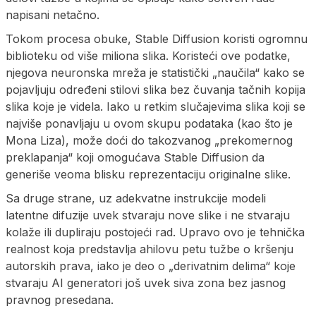
napisani netačno.
Tokom procesa obuke, Stable Diffusion koristi ogromnu
biblioteku od više miliona slika. Koristeći ove podatke,
njegova neuronska mreža je statistički „naučila“ kako se
pojavljuju određeni stilovi slika bez čuvanja tačnih kopija
slika koje je videla. Iako u retkim slučajevima slika koji se
najviše ponavljaju u ovom skupu podataka (kao što je
Mona Liza), može doći do takozvanog „prekomernog
preklapanja“ koji omogućava Stable Diffusion da
generiše veoma blisku reprezentaciju originalne slike.
Sa druge strane, uz adekvatne instrukcije modeli
latentne difuzije uvek stvaraju nove slike i ne stvaraju
kolaže ili dupliraju postojeći rad. Upravo ovo je tehnička
realnost koja predstavlja ahilovu petu tužbe o kršenju
autorskih prava, iako je deo o „derivatnim delima“ koje
stvaraju AI generatori još uvek siva zona bez jasnog
pravnog presedana.