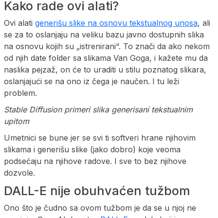
Kako rade ovi alati?
Ovi alati
generišu slike na osnovu tekstualnog unosa
, ali
se za to oslanjaju na veliku bazu javno dostupnih slika
na osnovu kojih su „istrenirani“. To znači da ako nekom
od njih date folder sa slikama Van Goga, i kažete mu da
naslika pejzaž, on će to uraditi u stilu poznatog slikara,
oslanjajući se na ono iz čega je naučen. I tu leži
problem.
Stable Diffusion primeri slika generisani tekstualnim
upitom
Umetnici se bune jer se svi ti softveri hrane njihovim
slikama i generišu slike (jako dobro) koje veoma
podsećaju na njihove radove. I sve to bez njihove
dozvole.
DALL-E nije obuhvaćen tužbom
Ono što je čudno sa ovom tužbom je da se u njoj ne