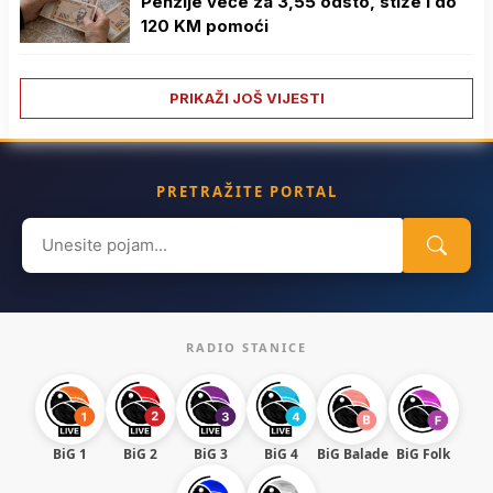
Penzije veće za 3,55 odsto, stiže i do
120 KM pomoći
PRIKAŽI JOŠ VIJESTI
PRETRAŽITE PORTAL
Search
for:
RADIO STANICE
BiG 1
BiG 2
BiG 3
BiG 4
BiG Balade
BiG Folk