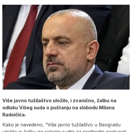
Više javno tužilaštvo uložilo, i zvanično, žalbu na
odluku Višeg suda o puštanju na slobodu Milana
Radoičića.
Kako je navedeno, “Više javno tužilaštvo u Beogradu
uložilo je žalbu na rešenje sudije za prethodni postupak