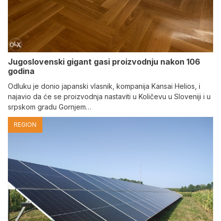
Jugoslovenski gigant gasi proizvodnju nakon 106
godina
Odluku je donio japanski vlasnik, kompanija Kansai Helios, i
najavio da će se proizvodnja nastaviti u Količevu u Sloveniji i u
srpskom gradu Gornjem…
REGION