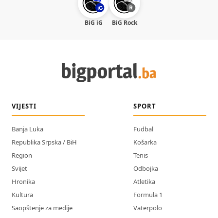
BiG iG
BiG Rock
VIJESTI
SPORT
Banja Luka
Fudbal
Republika Srpska / BiH
Košarka
Region
Tenis
Svijet
Odbojka
Hronika
Atletika
Kultura
Formula 1
Saopštenje za medije
Vaterpolo