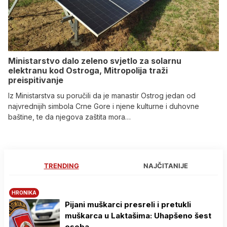
Ministarstvo dalo zeleno svjetlo za solarnu
elektranu kod Ostroga, Mitropolija traži
preispitivanje
Iz Ministarstva su poručili da je manastir Ostrog jedan od
najvrednijih simbola Crne Gore i njene kulturne i duhovne
baštine, te da njegova zaštita mora…
TRENDING
NAJČITANIJE
HRONIKA
Pijani muškarci presreli i pretukli
muškarca u Laktašima: Uhapšeno šest
osoba