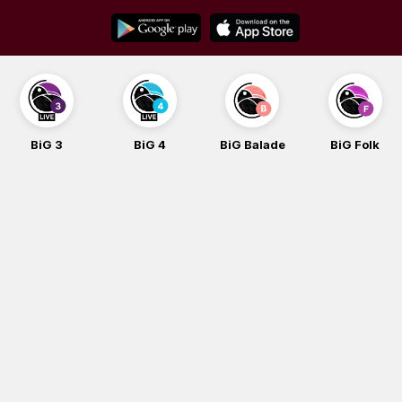
Skip
to
content
BiG 4
BiG Balade
BiG Folk
BiG iG