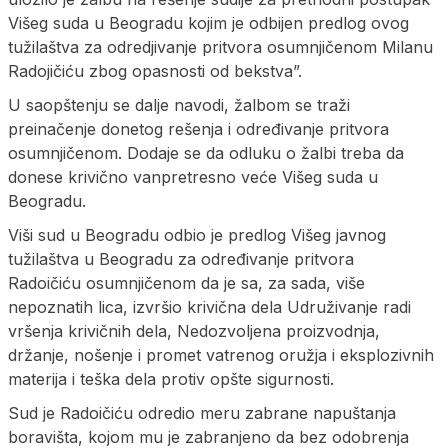
Višeg suda u Beogradu kojim je odbijen predlog ovog
tužilaštva za odredjivanje pritvora osumnjičenom Milanu
Radojičiću zbog opasnosti od bekstva”.
U saopštenju se dalje navodi, žalbom se traži
preinačenje donetog rešenja i određivanje pritvora
osumnjičenom. Dodaje se da odluku o žalbi treba da
donese krivično vanpretresno veće Višeg suda u
Beogradu.
Viši sud u Beogradu odbio je predlog Višeg javnog
tužilaštva u Beogradu za određivanje pritvora
Radoičiću osumnjičenom da je sa, za sada, više
nepoznatih lica, izvršio krivična dela Udruživanje radi
vršenja krivičnih dela, Nedozvoljena proizvodnja,
držanje, nošenje i promet vatrenog oružja i eksplozivnih
materija i teška dela protiv opšte sigurnosti.
Sud je Radoičiću odredio meru zabrane napuštanja
boravišta, kojom mu je zabranjeno da bez odobrenja