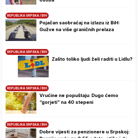
REPUBLIKA SRPSKA / BIH
Pojačan saobraćaj na izlazu iz BiH:
Gužve na više graničnih prelaza
REPUBLIKA SRPSKA / BIH
Zašto toliko ljudi želi raditi u Lidlu?
REPUBLIKA SRPSKA / BIH
Vrućine ne popuštaju: Dugo ćemo
“gorjeti” na 40 stepeni
REPUBLIKA SRPSKA / BIH
Dobre vijesti za penzionere u Srpskoj: