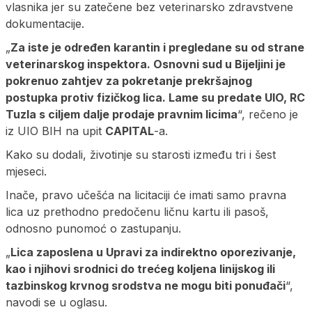
vlasnika jer su zatečene bez veterinarsko zdravstvene
dokumentacije.
„
Za iste je određen karantin i pregledane su od strane
veterinarskog inspektora. Osnovni sud u Bijeljini je
pokrenuo zahtjev za pokretanje prekršajnog
postupka protiv fizičkog lica. Lame su predate UIO, RC
Tuzla s ciljem dalje prodaje pravnim licima
“, rečeno je
iz UIO BIH na upit
CAPITAL
-a.
Kako su dodali, životinje su starosti između tri i šest
mjeseci.
Inače, pravo učešća na licitaciji će imati samo pravna
lica uz prethodno predočenu ličnu kartu ili pasoš,
odnosno punomoć o zastupanju.
„
Lica zaposlena u Upravi za indirektno oporezivanje,
kao i njihovi srodnici do trećeg koljena linijskog ili
tazbinskog krvnog srodstva ne mogu biti ponuđači
“,
navodi se u oglasu.