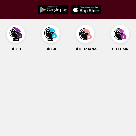
Skip
to
content
BiG 3
BiG 4
BiG Balade
BiG Folk