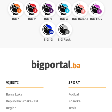
BiG 1
BiG 2
BiG 3
BiG 4
BiG Balade
BiG Folk
BiG iG
BiG Rock
VIJESTI
SPORT
Banja Luka
Fudbal
Republika Srpska / BiH
Košarka
Region
Tenis