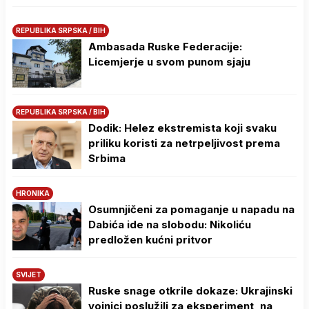
REPUBLIKA SRPSKA / BIH
Ambasada Ruske Federacije:
Licemjerje u svom punom sjaju
REPUBLIKA SRPSKA / BIH
Dodik: Helez ekstremista koji svaku
priliku koristi za netrpeljivost prema
Srbima
HRONIKA
Osumnjičeni za pomaganje u napadu na
Dabića ide na slobodu: Nikoliću
predložen kućni pritvor
SVIJET
Ruske snage otkrile dokaze: Ukrajinski
vojnici poslužili za eksperiment, na