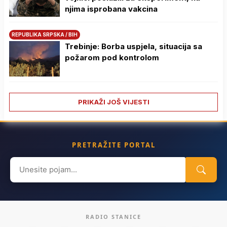
njima isprobana vakcina
REPUBLIKA SRPSKA / BIH
Trebinje: Borba uspjela, situacija sa
požarom pod kontrolom
PRIKAŽI JOŠ VIJESTI
PRETRAŽITE PORTAL
Search
for:
RADIO STANICE