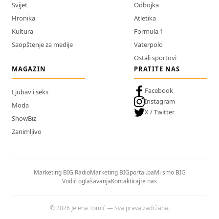
Svijet
Odbojka
Hronika
Atletika
Kultura
Formula 1
Saopštenje za medije
Vaterpolo
Ostali sportovi
MAGAZIN
PRATITE NAS
Facebook
Ljubav i seks
Instagram
Moda
X / Twitter
ShowBiz
Zanimljivo
Marketing BIG Radio
Marketing BIGportal.ba
Mi smo BIG
Vodič oglašavanja
Kontaktirajte nas
© 2026 Jelena Tomić — Sva prava zadržana.