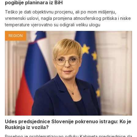
pogibije planinara iz BiH
Teško je dati objektivnu procjenu, ali po mom mišljenju,
vremenski uslovi, nagla promjena atmosferskog pritiska i niske
temperature vjerovatno su odigrali veliku ulogu
REGION
Udes predsjednice Slovenije pokrenuo istragu: Ko je
Ruskinja iz vozila?
Posebno je problematizovao odluku Kabineta predsjednice da