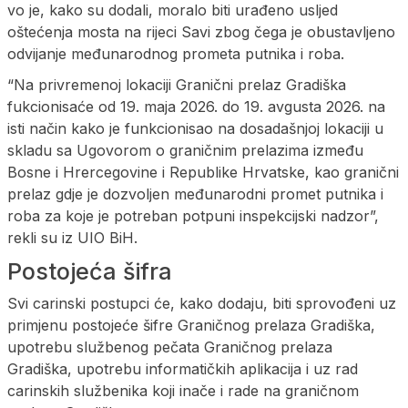
vo je, kako su dodali, moralo biti urađeno usljed
oštećenja mosta na rijeci Savi zbog čega je obustavljeno
odvijanje međunarodnog prometa putnika i roba.
“Na privremenoj lokaciji Granični prelaz Gradiška
fukcionisaće od 19. maja 2026. do 19. avgusta 2026. na
isti način kako je funkcionisao na dosadašnjoj lokaciji u
skladu sa Ugovorom o graničnim prelazima između
Bosne i Hrercegovine i Republike Hrvatske, kao granični
prelaz gdje je dozvoljen međunarodni promet putnika i
roba za koje je potreban potpuni inspekcijski nadzor”,
rekli su iz UIO BiH.
Postojeća šifra
Svi carinski postupci će, kako dodaju, biti sprovođeni uz
primjenu postojeće šifre Graničnog prelaza Gradiška,
upotrebu službenog pečata Graničnog prelaza
Gradiška, upotrebu informatičkih aplikacija i uz rad
carinskih službenika koji inače i rade na graničnom