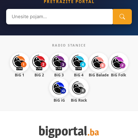
PRETRAŽITE PORTAL
Search
for:
RADIO STANICE
BiG 1
BiG 2
BiG 3
BiG 4
BiG Balade
BiG Folk
BiG iG
BiG Rock