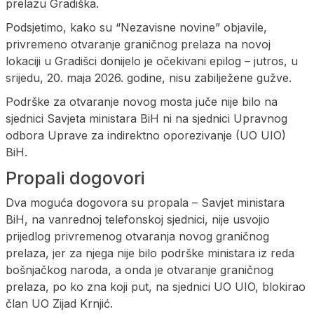
prelazu Gradiška.
Podsjetimo, kako su “Nezavisne novine” objavile,
privremeno otvaranje graničnog prelaza na novoj
lokaciji u Gradišci donijelo je očekivani epilog – jutros, u
srijedu, 20. maja 2026. godine, nisu zabilježene gužve.
Podrške za otvaranje novog mosta juče nije bilo na
sjednici Savjeta ministara BiH ni na sjednici Upravnog
odbora Uprave za indirektno oporezivanje (UO UIO)
BiH.
Propali dogovori
Dva moguća dogovora su propala – Savjet ministara
BiH, na vanrednoj telefonskoj sjednici, nije usvojio
prijedlog privremenog otvaranja novog graničnog
prelaza, jer za njega nije bilo podrške ministara iz reda
bošnjačkog naroda, a onda je otvaranje graničnog
prelaza, po ko zna koji put, na sjednici UO UIO, blokirao
član UO Zijad Krnjić.