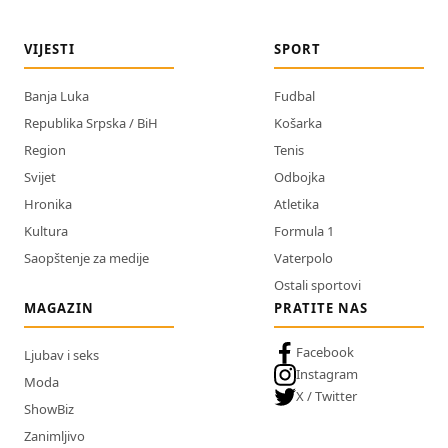
VIJESTI
SPORT
Banja Luka
Fudbal
Republika Srpska / BiH
Košarka
Region
Tenis
Svijet
Odbojka
Hronika
Atletika
Kultura
Formula 1
Saopštenje za medije
Vaterpolo
Ostali sportovi
MAGAZIN
PRATITE NAS
Facebook
Ljubav i seks
Instagram
Moda
X / Twitter
ShowBiz
Zanimljivo