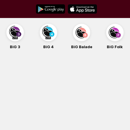
Skip
to
content
BiG 4
BiG Balade
BiG Folk
BiG iG