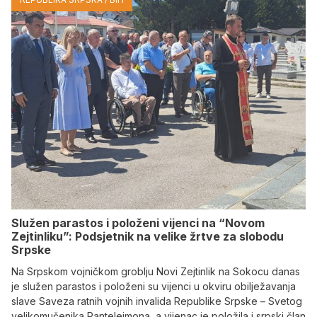
Služen parastos i položeni vijenci na “Novom
Zejtinliku”: Podsjetnik na velike žrtve za slobodu
Srpske
Na Srpskom vojničkom groblju Novi Zejtinlik na Sokocu danas
je služen parastos i položeni su vijenci u okviru obilježavanja
slave Saveza ratnih vojnih invalida Republike Srpske – Svetog
velikomučenika Pantelejmona, a vijenac je položila i srpski član