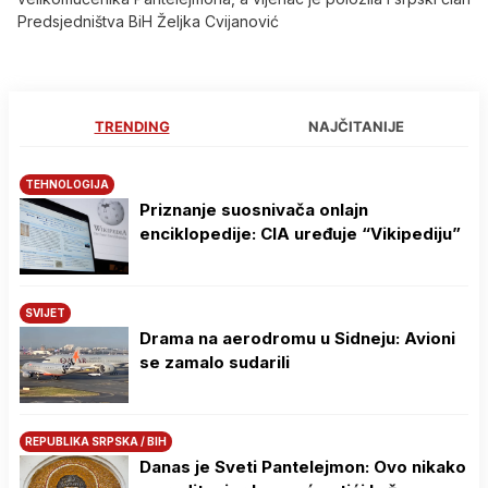
Predsjedništva BiH Željka Cvijanović
TRENDING
NAJČITANIJE
TEHNOLOGIJA
Priznanje suosnivača onlajn
enciklopedije: CIA uređuje “Vikipediju”
SVIJET
Drama na aerodromu u Sidneju: Avioni
se zamalo sudarili
REPUBLIKA SRPSKA / BIH
Danas je Sveti Pantelejmon: Ovo nikako