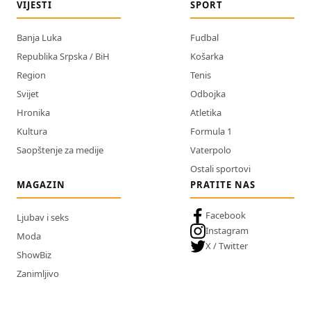
VIJESTI
SPORT
Banja Luka
Fudbal
Republika Srpska / BiH
Košarka
Region
Tenis
Svijet
Odbojka
Hronika
Atletika
Kultura
Formula 1
Saopštenje za medije
Vaterpolo
Ostali sportovi
MAGAZIN
PRATITE NAS
Facebook
Ljubav i seks
Instagram
Moda
X / Twitter
ShowBiz
Zanimljivo