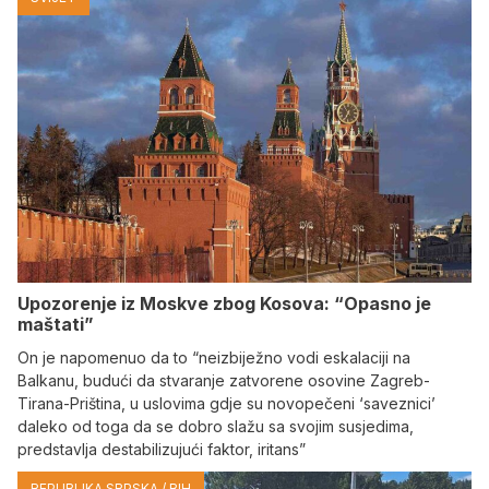
Upozorenje iz Moskve zbog Kosova: “Opasno je
maštati”
On je napomenuo da to “neizbiježno vodi eskalaciji na
Balkanu, budući da stvaranje zatvorene osovine Zagreb-
Tirana-Priština, u uslovima gdje su novopečeni ‘saveznici’
daleko od toga da se dobro slažu sa svojim susjedima,
predstavlja destabilizujući faktor, iritans”
REPUBLIKA SRPSKA / BIH