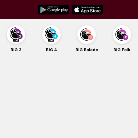
Skip
to
content
BiG 3
BiG 4
BiG Balade
BiG Folk