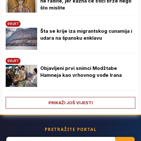
ne radite, jer kazna će stići brže nego
što mislite
SVIJET
Šta se krije iza migrantskog cunamija i
udara na špansku enklavu
SVIJET
Objavljeni prvi snimci Modžtabe
Hamneja kao vrhovnog vođe Irana
PRIKAŽI JOŠ VIJESTI
PRETRAŽITE PORTAL
Search