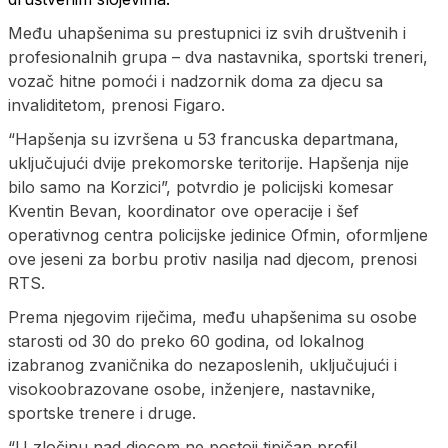
Među uhapšenima su prestupnici iz svih društvenih i
profesionalnih grupa – dva nastavnika, sportski treneri,
vozač hitne pomoći i nadzornik doma za djecu sa
invaliditetom, prenosi Figaro.
“Hapšenja su izvršena u 53 francuska departmana,
uključujući dvije prekomorske teritorije. Hapšenja nije
bilo samo na Korzici”, potvrdio je policijski komesar
Kventin Bevan, koordinator ove operacije i šef
operativnog centra policijske jedinice Ofmin, oformljene
ove jeseni za borbu protiv nasilja nad djecom, prenosi
RTS.
Prema njegovim riječima, među uhapšenima su osobe
starosti od 30 do preko 60 godina, od lokalnog
izabranog zvaničnika do nezaposlenih, uključujući i
visokoobrazovane osobe, inženjere, nastavnike,
sportske trenere i druge.
“U zločinu nad djecom ne postoji tipičan profil