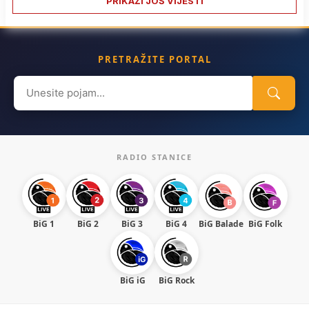
PRIKAŽI JOŠ VIJESTI
PRETRAŽITE PORTAL
Search
for:
RADIO STANICE
BiG 1
BiG 2
BiG 3
BiG 4
BiG Balade
BiG Folk
BiG iG
BiG Rock