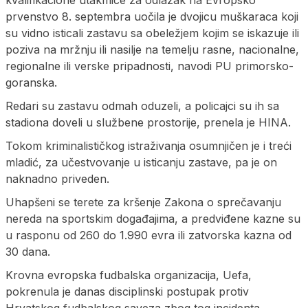
prvenstvo 8. septembra uočila je dvojicu muškaraca koji
su vidno isticali zastavu sa obeležjem kojim se iskazuje ili
poziva na mržnju ili nasilje na temelju rasne, nacionalne,
regionalne ili verske pripadnosti, navodi PU primorsko-
goranska.
Redari su zastavu odmah oduzeli, a policajci su ih sa
stadiona doveli u službene prostorije, prenela je HINA.
Tokom kriminalističkog istraživanja osumnjičen je i treći
mladić, za učestvovanje u isticanju zastave, pa je on
naknadno priveden.
Uhapšeni se terete za kršenje Zakona o sprečavanju
nereda na sportskim događajima, a predviđene kazne su
u rasponu od 260 do 1.990 evra ili zatvorska kazna od
30 dana.
Krovna evropska fudbalska organizacija, Uefa,
pokrenula je danas disciplinski postupak protiv
Hrvatskog fudbalskog saveza zbog tog incidenta.