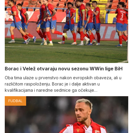
Borac i Velež otvaraju novu sezonu WWin lige BiH
Oba tima ulaze u prvenstvo nakon evropskih obaveza, ali u
različitom raspoloženju. Borac je i dalje aktivan u
kvalifikacijama i naredne sedmice ga očekuje…
FUDBAL