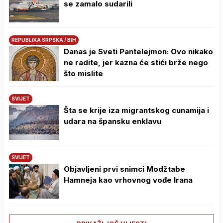
se zamalo sudarili
REPUBLIKA SRPSKA / BIH
Danas je Sveti Pantelejmon: Ovo nikako
ne radite, jer kazna će stići brže nego
što mislite
SVIJET
Šta se krije iza migrantskog cunamija i
udara na špansku enklavu
SVIJET
Objavljeni prvi snimci Modžtabe
Hamneja kao vrhovnog vođe Irana