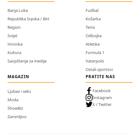
Banja Luka
Fudbal
Republika Srpska / BiH
Košarka
Region
Tenis
Svijet
Odbojka
Hronika
Atletika
Kultura
Formula 1
Saopštenje za medije
Vaterpolo
Ostali sportovi
MAGAZIN
PRATITE NAS
Facebook
Ljubav i seks
Instagram
Moda
X / Twitter
ShowBiz
Zanimljivo