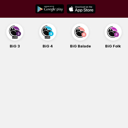
Skip
to
content
BiG 3
BiG 4
BiG Balade
BiG Folk