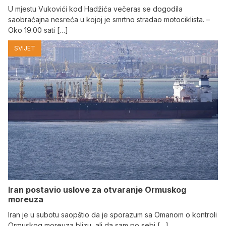
U mjestu Vukovići kod Hadžića večeras se dogodila
saobraćajna nesreća u kojoj je smrtno stradao motociklista. –
Oko 19.00 sati […]
SVIJET
Iran postavio uslove za otvaranje Ormuskog
moreuza
Iran je u subotu saopštio da je sporazum sa Omanom o kontroli
Ormuskog moreuza blizu, ali da sam po sebi […]