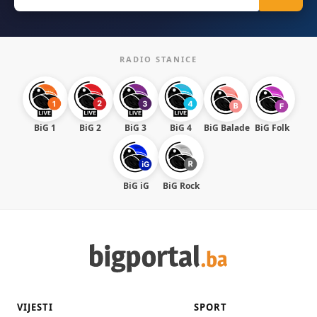
for:
RADIO STANICE
BiG 1
BiG 2
BiG 3
BiG 4
BiG Balade
BiG Folk
BiG iG
BiG Rock
VIJESTI
SPORT