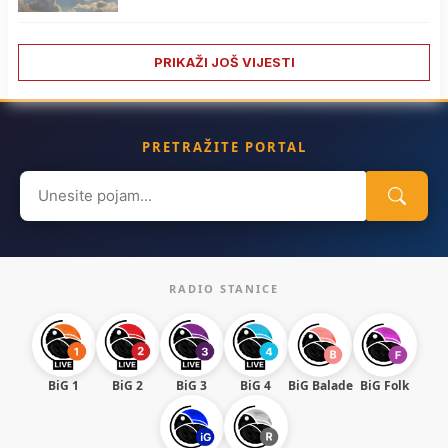
PRIKAŽI JOŠ VIJESTI
PRETRAŽITE PORTAL
Search
for:
RADIO STANICE
BiG 1
BiG 2
BiG 3
BiG 4
BiG Balade
BiG Folk