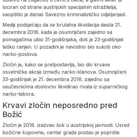
lociran od strane austrijskih specijalnih istražitelja,
saopštilo je danas Savezno kriminalističko odjeljenjed.
Mediji podsjećaju da se brutalna likvidacija desila 21.
decembra 2018. kada je osumnjičeni zajedno sa
pomagačima ubio 31-godišnjaka, dok je 23-godišnjak
teško ranjen. U pozadini je navodno bio sukob oko
narko-poslova.
Zločin je, kako se pretpostavlja, bio dio krvave
osvetničke akcije između narko-klanova. Osumnjičeni
33-godišnjak je 21. decembra 2018. zajedno sa
saučesnicima doslovno likvidirao rivala iz suparničkog
narko-tabora.
Krvavi zločin neposredno pred
Božić
Zločin je 2018. izazvao šok u austrijskoj javnosti. Usred
božićne kupovine, centar grada postao je poprište