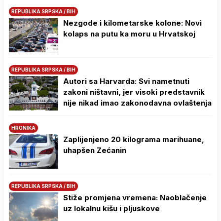
REPUBLIKA SRPSKA / BIH
Nezgode i kilometarske kolone: Novi
kolaps na putu ka moru u Hrvatskoj
REPUBLIKA SRPSKA / BIH
Autori sa Harvarda: Svi nametnuti
zakoni ništavni, jer visoki predstavnik
nije nikad imao zakonodavna ovlaštenja
HRONIKA
Zaplijenjeno 20 kilograma marihuane,
uhapšen Zećanin
REPUBLIKA SRPSKA / BIH
Stiže promjena vremena: Naoblačenje
uz lokalnu kišu i pljuskove