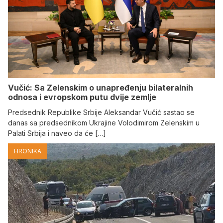
Vučić: Sa Zelenskim o unapređenju bilateralnih
odnosa i evropskom putu dvije zemlje
Predsednik Republike Srbije Aleksandar Vučić sastao se
danas sa predsednikom Ukrajine Volodimirom Zelenskim u
Palati Srbija i naveo da će […]
HRONIKA