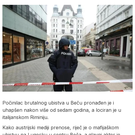
Počinilac brutalnog ubistva u Beču pronađen je i
uhapšen nakon više od sedam godina, a lociran je u
italijanskom Riminiju.
Kako austrijski mediji prenose, riječ je o mafijaškom
ubistvu na Lugecku u centru Beča, a glavni akter je