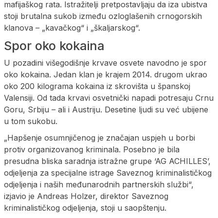
mafijaškog rata. Istražitelji pretpostavljaju da iza ubistva
stoji brutalna sukob između ozloglašenih crnogorskih
klanova – „kavačkog“ i „škaljarskog“.
Spor oko kokaina
U pozadini višegodišnje krvave osvete navodno je spor
oko kokaina. Jedan klan je krajem 2014. drugom ukrao
oko 200 kilograma kokaina iz skrovišta u španskoj
Valensiji. Od tada krvavi osvetnički napadi potresaju Crnu
Goru, Srbiju – ali i Austriju. Desetine ljudi su već ubijene
u tom sukobu.
„Hapšenje osumnjičenog je značajan uspjeh u borbi
protiv organizovanog kriminala. Posebno je bila
presudna bliska saradnja istražne grupe ‘AG ACHILLES’,
odjeljenja za specijalne istrage Saveznog kriminalističkog
odjeljenja i naših međunarodnih partnerskih službi“,
izjavio je Andreas Holzer, direktor Saveznog
kriminalističkog odjeljenja, stoji u saopštenju.