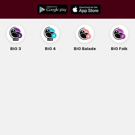
Skip
to
content
BiG 3
BiG 4
BiG Balade
BiG Folk