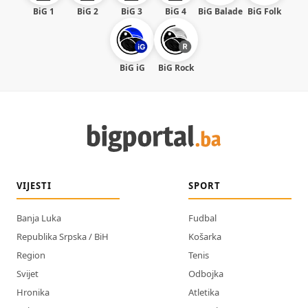
BiG 1
BiG 2
BiG 3
BiG 4
BiG Balade
BiG Folk
BiG iG
BiG Rock
VIJESTI
SPORT
Banja Luka
Fudbal
Republika Srpska / BiH
Košarka
Region
Tenis
Svijet
Odbojka
Hronika
Atletika