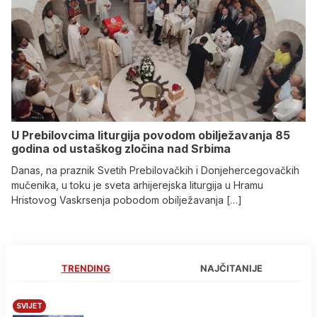
U Prebilovcima liturgija povodom obilježavanja 85
godina od ustaškog zločina nad Srbima
Danas, na praznik Svetih Prebilovačkih i Donjehercegovačkih
mučenika, u toku je sveta arhijerejska liturgija u Hramu
Hristovog Vaskrsenja pobodom obilježavanja […]
TRENDING
NAJČITANIJE
SVIJET