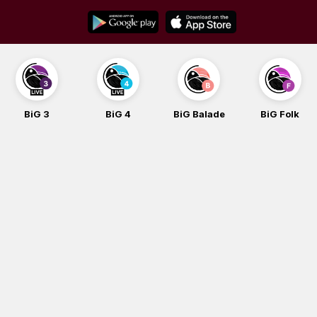
Skip
to
content
BiG 3
BiG 4
BiG Balade
BiG Folk