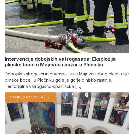
Intervencije dobojskih vatrogasaca: Eksplozija
plinske boce u Majevcu i požar u Pločniku
Dobojski vatrogasci intervenisali su u Majevcu zbog eksplozije
plinske boce i u Pločniku gdje je gorjelo nisko rastinje.
Teritorijalna vatrogasno-spasilačka […]
REPUBLIKA SRPSKA / BIH