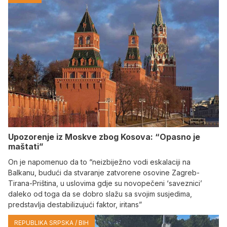
Upozorenje iz Moskve zbog Kosova: “Opasno je
maštati”
On je napomenuo da to “neizbiježno vodi eskalaciji na
Balkanu, budući da stvaranje zatvorene osovine Zagreb-
Tirana-Priština, u uslovima gdje su novopečeni ‘saveznici’
daleko od toga da se dobro slažu sa svojim susjedima,
predstavlja destabilizujući faktor, iritans”
REPUBLIKA SRPSKA / BIH