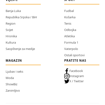
Banja Luka
Fudbal
Republika Srpska / BiH
Košarka
Region
Tenis
Svijet
Odbojka
Hronika
Atletika
Kultura
Formula 1
Saopštenje za medije
Vaterpolo
Ostali sportovi
MAGAZIN
PRATITE NAS
Facebook
Ljubav i seks
Instagram
Moda
X / Twitter
ShowBiz
Zanimljivo