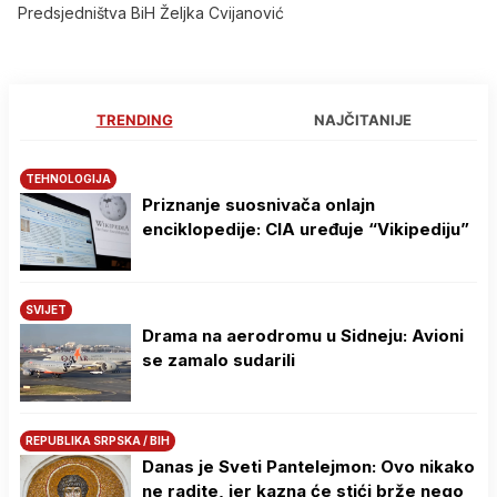
Predsjedništva BiH Željka Cvijanović
TRENDING
NAJČITANIJE
TEHNOLOGIJA
Priznanje suosnivača onlajn
enciklopedije: CIA uređuje “Vikipediju”
SVIJET
Drama na aerodromu u Sidneju: Avioni
se zamalo sudarili
REPUBLIKA SRPSKA / BIH
Danas je Sveti Pantelejmon: Ovo nikako
ne radite, jer kazna će stići brže nego