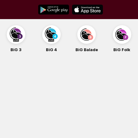
Skip
to
content
BiG 3
BiG 4
BiG Balade
BiG Folk