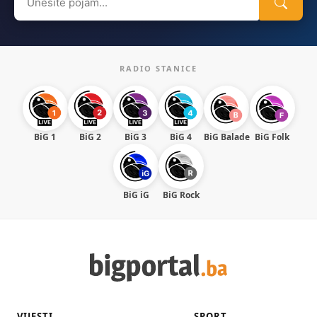
for:
RADIO STANICE
BiG 1
BiG 2
BiG 3
BiG 4
BiG Balade
BiG Folk
BiG iG
BiG Rock
VIJESTI
SPORT