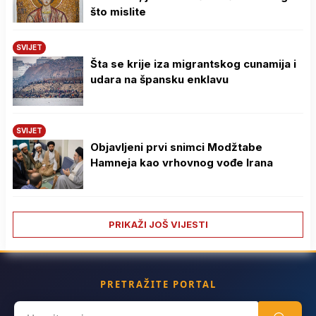
što mislite
SVIJET
Šta se krije iza migrantskog cunamija i
udara na špansku enklavu
SVIJET
Objavljeni prvi snimci Modžtabe
Hamneja kao vrhovnog vođe Irana
PRIKAŽI JOŠ VIJESTI
PRETRAŽITE PORTAL
Search