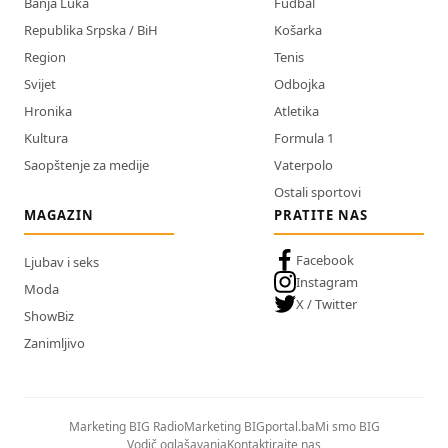
Banja Luka
Fudbal
Republika Srpska / BiH
Košarka
Region
Tenis
Svijet
Odbojka
Hronika
Atletika
Kultura
Formula 1
Saopštenje za medije
Vaterpolo
Ostali sportovi
MAGAZIN
PRATITE NAS
Facebook
Ljubav i seks
Instagram
Moda
X / Twitter
ShowBiz
Zanimljivo
Marketing BIG Radio
Marketing BIGportal.ba
Mi smo BIG
Vodič oglašavanja
Kontaktirajte nas