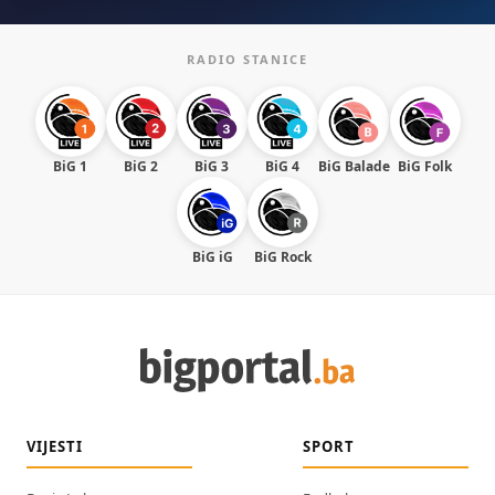
RADIO STANICE
BiG 1
BiG 2
BiG 3
BiG 4
BiG Balade
BiG Folk
BiG iG
BiG Rock
VIJESTI
SPORT