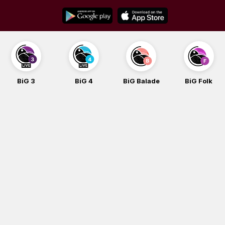
Skip
to
content
BiG 3
BiG 4
BiG Balade
BiG Folk