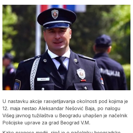
U nastavku akcije rasvjetljavanja okolnosti pod kojima je
12. maja nestao Aleksandar Nešović Baja, po nalogu
Višeg javnog tužilaštva u Beogradu uhapšen je načelnik
Policijske uprave za grad Beograd V.M.
Kako prenose mediji, riječ je o načelniku beogradske