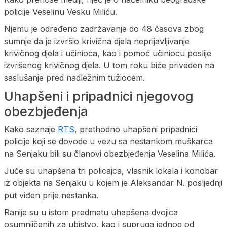
policije Veselinu Vesku Miliću.
Njemu je određeno zadržavanje do 48 časova zbog
sumnje da je izvršio krivična djela neprijavljivanje
krivičnog djela i učinioca, kao i pomoć učiniocu poslije
izvršenog krivičnog djela. U tom roku biće priveden na
saslušanje pred nadležnim tužiocem.
Uhapšeni i pripadnici njegovog
obezbjeđenja
Kako saznaje
RTS
, prethodno uhapšeni pripadnici
policije koji se dovode u vezu sa nestankom muškarca
na Senjaku bili su članovi obezbjeđenja Veselina Milića.
Juče su uhapšena tri policajca, vlasnik lokala i konobar
iz objekta na Senjaku u kojem je Aleksandar N. posljednji
put viđen prije nestanka.
Ranije su u istom predmetu uhapšena dvojica
osumnjičenih za ubistvo, kao i supruga jednog od