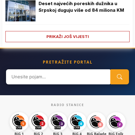
Deset najvećih poreskih dužnika u
Srpskoj duguju više od 84 miliona KM
PRIKAŽI JOŠ VIJESTI
PRETRAŽITE PORTAL
Search
for:
RADIO STANICE
BiG 1
BiG 2
BiG 3
BiG 4
BiG Balade
BiG Folk