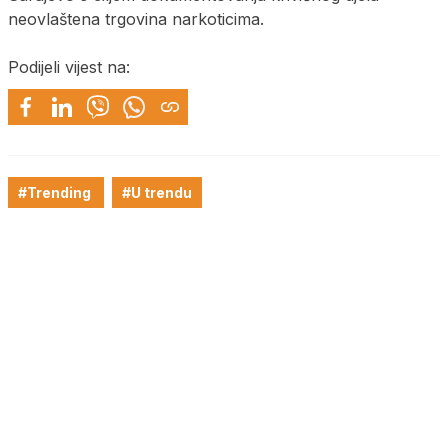
neovlaštena trgovina narkoticima.
Podijeli vijest na:
#Trending
#U trendu