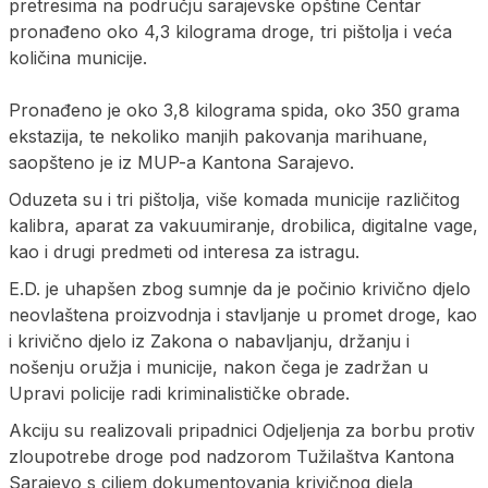
pretresima na području sarajevske opštine Centar
pronađeno oko 4,3 kilograma droge, tri pištolja i veća
količina municije.
Pronađeno je oko 3,8 kilograma spida, oko 350 grama
ekstazija, te nekoliko manjih pakovanja marihuane,
saopšteno je iz MUP-a Kantona Sarajevo.
Oduzeta su i tri pištolja, više komada municije različitog
kalibra, aparat za vakuumiranje, drobilica, digitalne vage,
kao i drugi predmeti od interesa za istragu.
E.D. je uhapšen zbog sumnje da je počinio krivično djelo
neovlaštena proizvodnja i stavljanje u promet droge, kao
i krivično djelo iz Zakona o nabavljanju, držanju i
nošenju oružja i municije, nakon čega je zadržan u
Upravi policije radi kriminalističke obrade.
Akciju su realizovali pripadnici Odjeljenja za borbu protiv
zloupotrebe droge pod nadzorom Tužilaštva Kantona
Sarajevo s ciljem dokumentovanja krivičnog djela