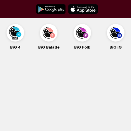
Skip
to
content
BiG 4
BiG Balade
BiG Folk
BiG iG