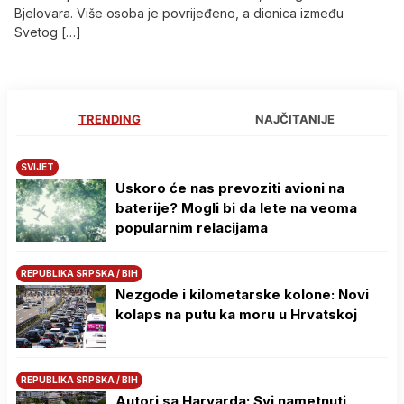
Bjelovara. Više osoba je povrijeđeno, a dionica između
Svetog […]
TRENDING
NAJČITANIJE
SVIJET
Uskoro će nas prevoziti avioni na
baterije? Mogli bi da lete na veoma
popularnim relacijama
REPUBLIKA SRPSKA / BIH
Nezgode i kilometarske kolone: Novi
kolaps na putu ka moru u Hrvatskoj
REPUBLIKA SRPSKA / BIH
Autori sa Harvarda: Svi nametnuti