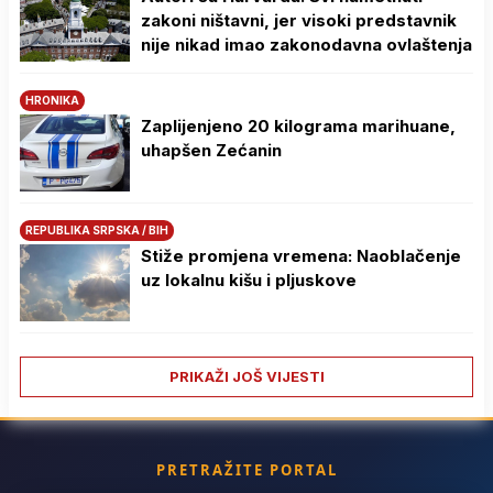
zakoni ništavni, jer visoki predstavnik
nije nikad imao zakonodavna ovlaštenja
HRONIKA
Zaplijenjeno 20 kilograma marihuane,
uhapšen Zećanin
REPUBLIKA SRPSKA / BIH
Stiže promjena vremena: Naoblačenje
uz lokalnu kišu i pljuskove
PRIKAŽI JOŠ VIJESTI
PRETRAŽITE PORTAL