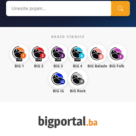
Search
for:
RADIO STANICE
BiG 1
BiG 2
BiG 3
BiG 4
BiG Balade
BiG Folk
BiG iG
BiG Rock