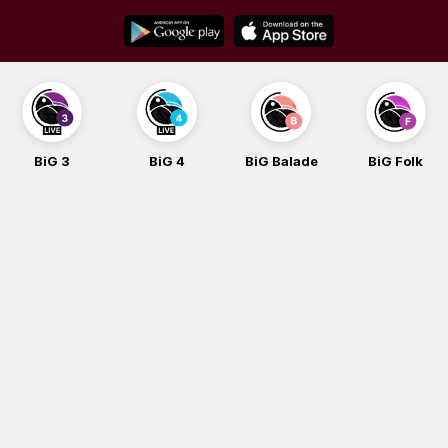
Skip
to
content
BiG 3
BiG 4
BiG Balade
BiG Folk