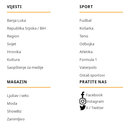
VIJESTI
SPORT
Banja Luka
Fudbal
Republika Srpska / BiH
Košarka
Region
Tenis
Svijet
Odbojka
Hronika
Atletika
Kultura
Formula 1
Saopštenje za medije
Vaterpolo
Ostali sportovi
MAGAZIN
PRATITE NAS
Facebook
Ljubav i seks
Instagram
Moda
X / Twitter
ShowBiz
Zanimljivo