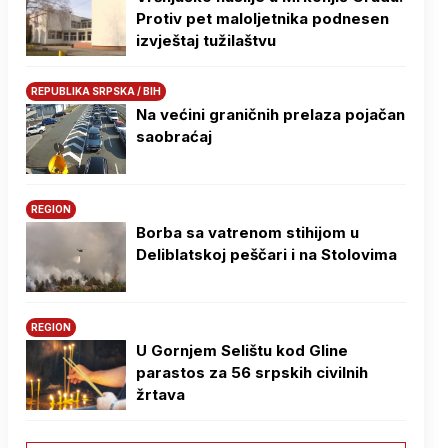
Protiv pet maloljetnika podnesen
izvještaj tužilaštvu
REPUBLIKA SRPSKA / BIH
Na većini graničnih prelaza pojačan
saobraćaj
REGION
Borba sa vatrenom stihijom u
Deliblatskoj peščari i na Stolovima
REGION
U Gornjem Selištu kod Gline
parastos za 56 srpskih civilnih
žrtava