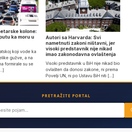
metarske kolone:
 putu ka moru u
Autori sa Harvarda: Svi
nametnuti zakoni ništavni, jer
visoki predstavnik nije nikad
atskoj koji vode ka
imao zakonodavna ovlaštenja
like gužve, a na
Visoki predstavnik u BiH nije nikad bio
a formirale su se
ovlašten da donosi zakone, ni prema
[…]
Povelji UN, ni po Ustavu BiH niti […]
PRETRAŽITE PORTAL
ch