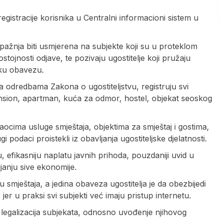
gistracije korisnika u Centralni informacioni sistem u
ažnja biti usmjerena na subjekte koji su u proteklom
stojnosti odjave, te pozivaju ugostitelje koji pružaju
sku obavezu.
a odredbama Zakona o ugostiteljstvu, registruju svi
 pansion, apartman, kuća za odmor, hostel, objekat seoskog
ocima usluge smještaja, objektima za smještaj i gostima,
 podaci proistekli iz obavljanja ugostiteljske djelatnosti.
, efikasniju naplatu javnih prihoda, pouzdaniji uvid u
ijanju sive ekonomije.
u smještaja, a jedina obaveza ugostitelja je da obezbijedi
jer u praksi svi subjekti već imaju pristup internetu.
a i legalizacija subjekata, odnosno uvođenje njihovog