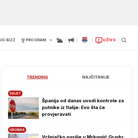
BIG BIZZ
PROGRAM
UŽIVO
TRENDING
NAJČITANIJE
SVIJET
Španija od danas uvodi kontrole za
putnike iz Italije: Evo šta će
provjeravati
HRONIKA
Vršnjačko nasilje u Mrkonjić Gradu: