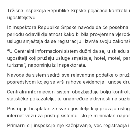
Tržišna inspekcija Republike Srpske pojačaće kontrole re
ugostiteljstvu.
Iz Inspektora Republike Srpske navode da će posebna p
periodu odjavili djelatnost kako bi bila provjerena vjerodo
uslugu smještaja da se registraciju i izvrše svoju zakon
“U Centralni informacioni sistem dužni da se, u skladu s
ugostitelji koji pružaju usluge smještaja, hotel, motel,
turizma”, napominju iz Inspektorata.
Navode da sistem sadrži sve relevantne podatke o pruža
posredstvom kojeg se vrši njihova evidencija i unose drugi
Centralni informacioni sistem obezbjeđuje bolju kontrolu
statističke pokazatelje, te unapređuje aktivnosti na suzb
Pristup je besplatan za sve ugostitelje koji pružaju uslug
internet vezu za pristup sistemu, što je minimalan napor 
Primarni cilj inspekcije nije kažnjavanje, već registracij