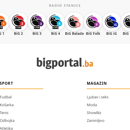
RADIO STANICE
G 1
BiG 2
BiG 3
BiG 4
BiG Balade
BiG Folk
BiG iG
BiG
SPORT
MAGAZIN
Fudbal
Ljubav i seks
Košarka
Moda
Tenis
ShowBiz
Odbojka
Zanimljivo
Atletika