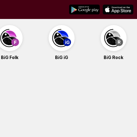
BiG Folk
BiG iG
BiG Rock