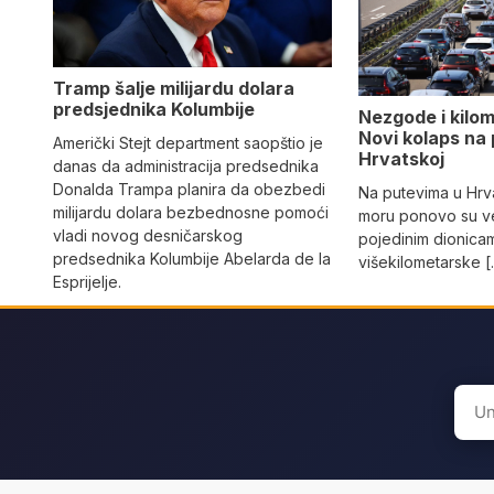
Tramp šalje milijardu dolara
predsjednika Kolumbije
Nezgode i kilo
Novi kolaps na
Američki Stejt department saopštio je
Hrvatskoj
danas da administracija predsednika
Donalda Trampa planira da obezbedi
Na putevima u Hrv
milijardu dolara bezbednosne pomoći
moru ponovo su ve
vladi novog desničarskog
pojedinim dionicam
predsednika Kolumbije Abelarda de la
višekilometarske 
Esprijelje.
Sear
for: