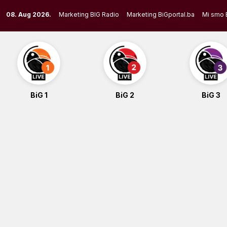
Skip
08. Aug 2026.
Marketing BIG Radio
Marketing BiGportal.ba
Mi smo 
to
content
BiG 1
BiG 2
BiG 3