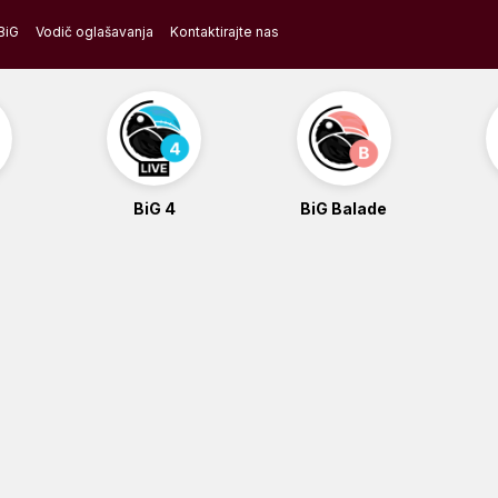
BiG
Vodič oglašavanja
Kontaktirajte nas
BiG 4
BiG Balade