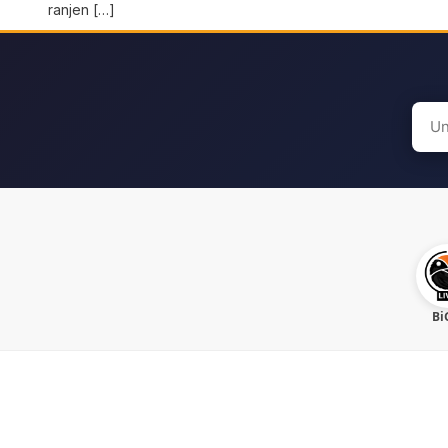
ranjen […]
Sear
for:
Bi