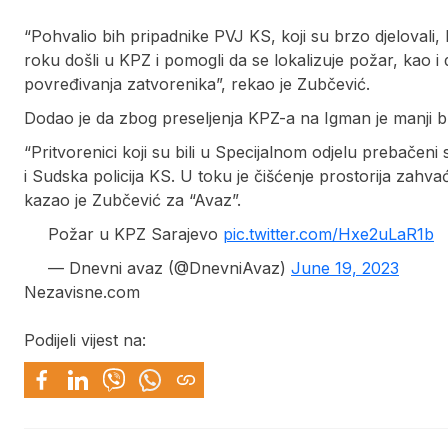
“Pohvalio bih pripadnike PVJ KS, koji su brzo djelovali
roku došli u KPZ i pomogli da se lokalizuje požar, kao i 
povređivanja zatvorenika”, rekao je Zubčević.
Dodao je da zbog preseljenja KPZ-a na Igman je manji br
“Pritvorenici koji su bili u Specijalnom odjelu prebače
i Sudska policija KS. U toku je čišćenje prostorija zah
kazao je Zubčević za “Avaz”.
Požar u KPZ Sarajevo
pic.twitter.com/Hxe2uLaR1b
— Dnevni avaz (@DnevniAvaz)
June 19, 2023
Nezavisne.com
Podijeli vijest na: