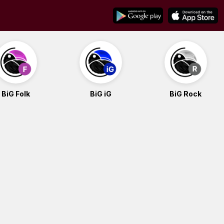
BiG Folk
BiG iG
BiG Rock