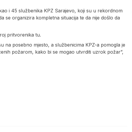
, kao i 45 službenika KPZ Sarajevo, koji su u rekordnom
da se organizira kompletna situacija te da nije došlo da
oj pritvorenika tu.
ni su na posebno mjesto, a službenicima KPZ-a pomogla je
vaćenih požarom, kako bi se mogao utvrditi uzrok požar”,