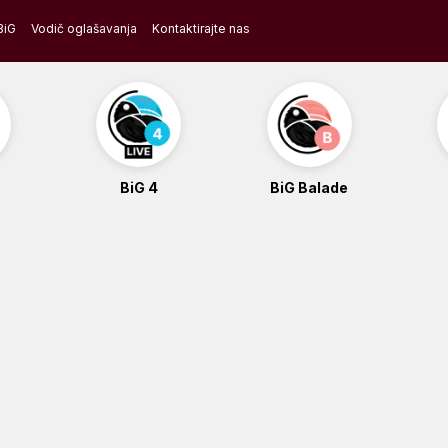
BiG
Vodič oglašavanja
Kontaktirajte nas
BiG 4
BiG Balade