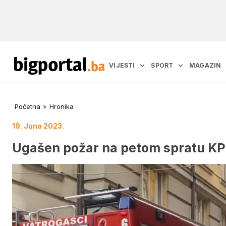
VIJESTI
SPORT
MAGAZIN
Početna
»
Hronika
19. Juna 2023.
Ugašen požar na petom spratu KP