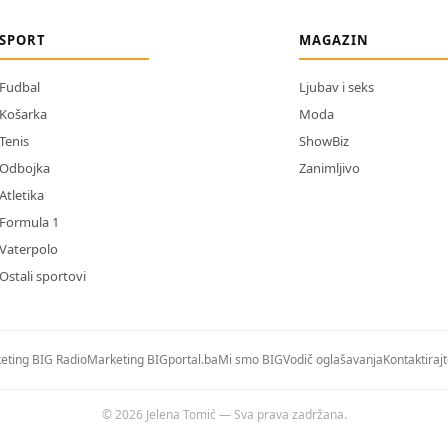
SPORT
MAGAZIN
Fudbal
Ljubav i seks
Košarka
Moda
Tenis
ShowBiz
Odbojka
Zanimljivo
Atletika
Formula 1
Vaterpolo
Ostali sportovi
eting BIG Radio
Marketing BIGportal.ba
Mi smo BIG
Vodič oglašavanja
Kontaktiraj
© 2026 Jelena Tomić — Sva prava zadržana.