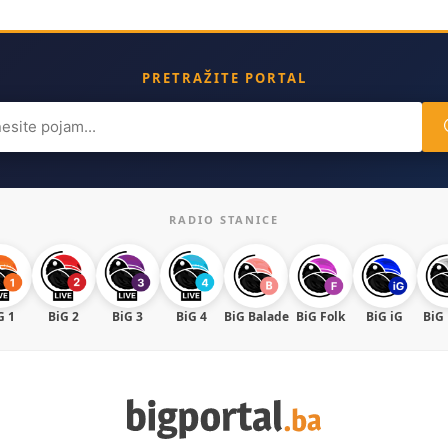
PRETRAŽITE PORTAL
ch
RADIO STANICE
G 1
BiG 2
BiG 3
BiG 4
BiG Balade
BiG Folk
BiG iG
BiG