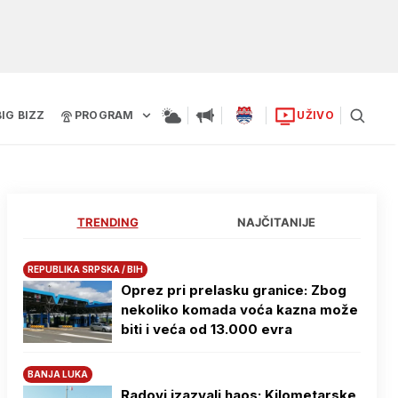
BIG BIZZ
PROGRAM
UŽIVO
TRENDING
NAJČITANIJE
REPUBLIKA SRPSKA / BIH
Oprez pri prelasku granice: Zbog
nekoliko komada voća kazna može
biti i veća od 13.000 evra
BANJA LUKA
Radovi izazvali haos: Kilometarske