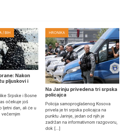
 / BIH
HRONIKA
obrane: Nakon
u pljuskovi i
Na Јarinju privedena tri srpska
policajca
ike Srpske i Bosne
as očekuje još
Policija samoproglašenog Kosova
ljetni dan, ali će u
privela je tri srpska policajca na
i večernjim
punktu Јarinje, jedan od njih je
zadržan na informativnom razgovoru,
dok […]