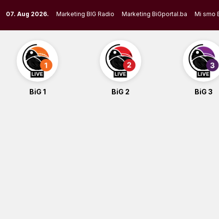
Skip
07. Aug 2026.
Marketing BIG Radio
Marketing BiGportal.ba
Mi smo 
to
content
BiG 1
BiG 2
BiG 3