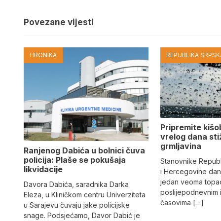
Povezane vijesti
HRONIKA
REPUBLIKA SRPSKA
Pripremite kiš
vrelog dana stiž
grmljavina
Ranjenog Dabića u bolnici čuva
policija: Plaše se pokušaja
Stanovnike Republ
likvidacije
i Hercegovine dan
jedan veoma topao 
Davora Dabića, saradnika Darka
poslijepodnevnim 
Eleza, u Kliničkom centru Univerziteta
časovima […]
u Sarajevu čuvaju jake policijske
snage. Podsjećamo, Davor Dabić je