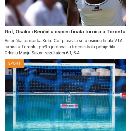
Gof, Osaka i Benčić u osmini finala turnira u Torontu
Američka teniserka Koko Gof plasirala se u osminu finala VTA
turnira u Torontu, pošto je danas u trećem kolu pobijedila
Grkinju Mariju Sakari rezultatom 6:1, 6:4.
SPORT