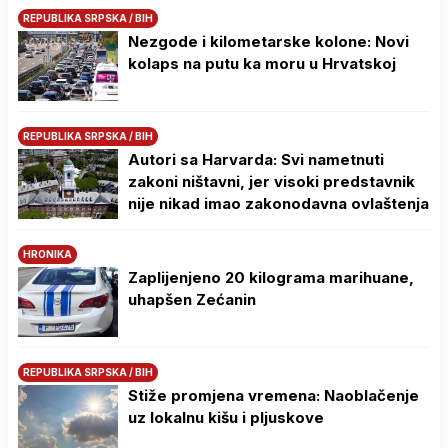
REPUBLIKA SRPSKA / BIH
Nezgode i kilometarske kolone: Novi
kolaps na putu ka moru u Hrvatskoj
REPUBLIKA SRPSKA / BIH
Autori sa Harvarda: Svi nametnuti
zakoni ništavni, jer visoki predstavnik
nije nikad imao zakonodavna ovlaštenja
HRONIKA
Zaplijenjeno 20 kilograma marihuane,
uhapšen Zećanin
REPUBLIKA SRPSKA / BIH
Stiže promjena vremena: Naoblačenje
uz lokalnu kišu i pljuskove