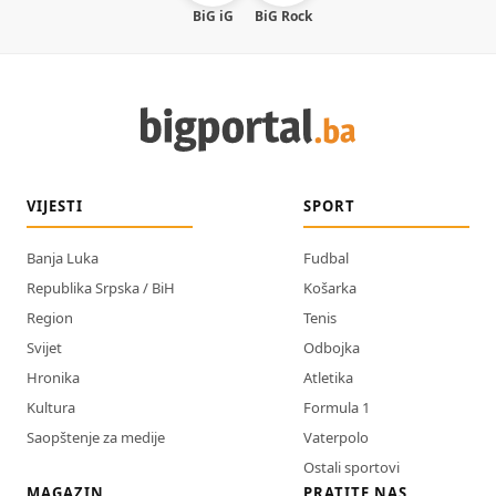
BiG iG
BiG Rock
VIJESTI
SPORT
Banja Luka
Fudbal
Republika Srpska / BiH
Košarka
Region
Tenis
Svijet
Odbojka
Hronika
Atletika
Kultura
Formula 1
Saopštenje za medije
Vaterpolo
Ostali sportovi
MAGAZIN
PRATITE NAS