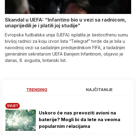
Skandal u UEFA: “Infantino bio u vezi sa radnicom,
unaprijedili je i platili joj studije”
Evropska fudbalska unija (UEFA) isplatila je šestocifrenu sumu
bivšoj radnici za koju izvori lista “Telegraf” tvrde da je bila u
navodnoj vezi sa sadašnjim predsjednikom FIFA, a tadašnjim
generalnim sekretarom UEFA Đanijem Infantinom, objavio je
danas, 8. avgusta, britanski list.
TRENDING
NAJČITANIJE
SVIJET
Uskoro će nas prevoziti avioni na
baterije? Mogli bi da lete na veoma
popularnim relacijama