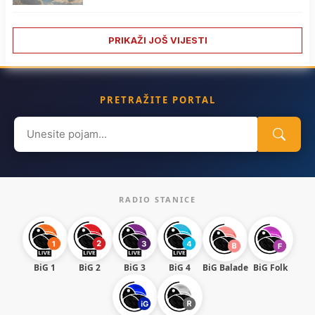
PRIKAŽI JOŠ VIJESTI
PRETRAŽITE PORTAL
Search
for:
RADIO STANICE
BiG 1
BiG 2
BiG 3
BiG 4
BiG Balade
BiG Folk