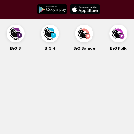
Skip
to
content
BiG 3
BiG 4
BiG Balade
BiG Folk