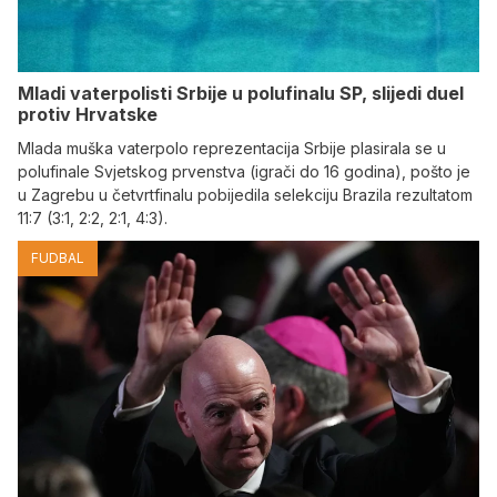
Mladi vaterpolisti Srbije u polufinalu SP, slijedi duel
protiv Hrvatske
Mlada muška vaterpolo reprezentacija Srbije plasirala se u
polufinale Svjetskog prvenstva (igrači do 16 godina), pošto je
u Zagrebu u četvrtfinalu pobijedila selekciju Brazila rezultatom
11:7 (3:1, 2:2, 2:1, 4:3).
FUDBAL