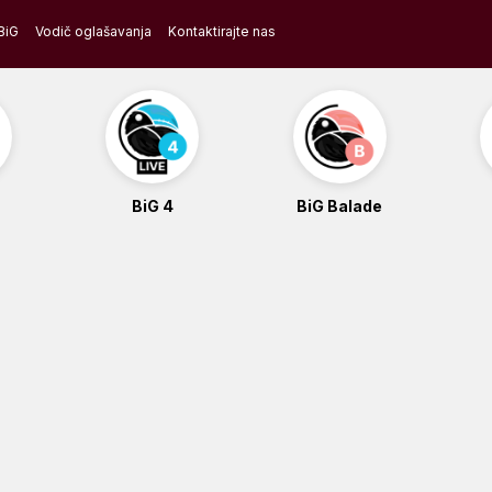
BiG
Vodič oglašavanja
Kontaktirajte nas
BiG 4
BiG Balade