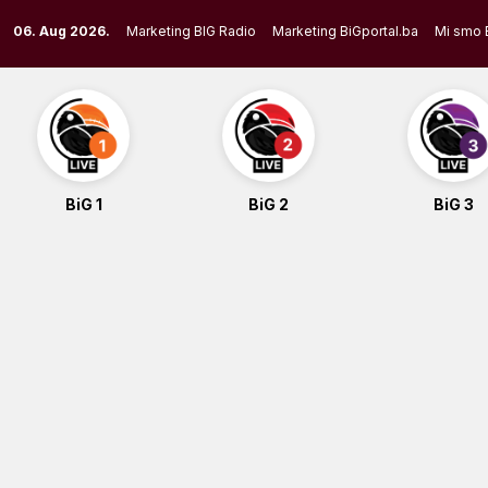
Skip
06. Aug 2026.
Marketing BIG Radio
Marketing BiGportal.ba
Mi smo 
to
content
BiG 1
BiG 2
BiG 3