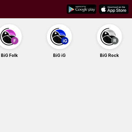
BiG Folk
BiG iG
BiG Rock