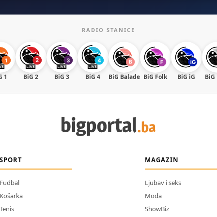
RADIO STANICE
G 1
BiG 2
BiG 3
BiG 4
BiG Balade
BiG Folk
BiG iG
BiG
SPORT
MAGAZIN
Fudbal
Ljubav i seks
Košarka
Moda
Tenis
ShowBiz