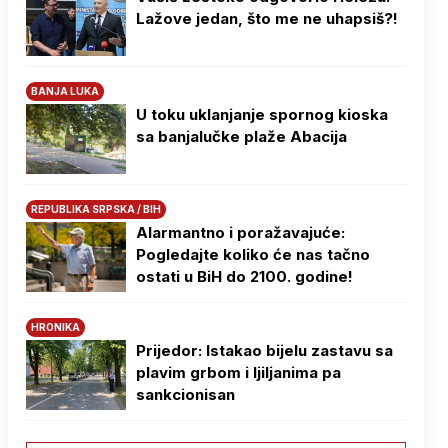
Lažove jedan, što me ne uhapsiš?!
BANJA LUKA
U toku uklanjanje spornog kioska
sa banjalučke plaže Abacija
REPUBLIKA SRPSKA / BIH
Alarmantno i poražavajuće:
Pogledajte koliko će nas tačno
ostati u BiH do 2100. godine!
HRONIKA
Prijedor: Istakao bijelu zastavu sa
plavim grbom i ljiljanima pa
sankcionisan