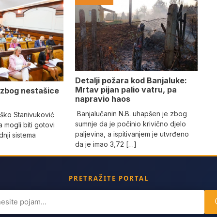
Detalji požara kod Banjaluke:
Mrtav pijan palio vatru, pa
 zbog nestašice
napravio haos
Banjalučanin N.B. uhapšen je zbog
ško Stanivuković
sumnje da je počinio krivično djelo
a mogli biti gotovi
paljevina, a ispitivanjem je utvrđeno
dnji sistema
da je imao 3,72 […]
PRETRAŽITE PORTAL
ch