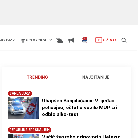
BIG BIZZ
PROGRAM
UŽIVO
TRENDING
NAJČITANIJE
BANJA LUKA
Uhapšen Banjalučanin: Vrijeđao
policajce, oštetio vozilo MUP-a i
odbio alko-test
REPUBLIKA SRPSKA / BIH
Vučić žestoko odgovorio Helezu: