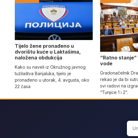
Tijelo žene pronađeno u
dvorištu kuće u Laktašima,
naložena obdukcija
“Ratno stanje”
vode
Kako su naveli iz Okružnog javnog
Gradonačelnik Dra
tužilaštva Banjaluka, tijelo je
rekao je da bi sutr
pronađeno u utorak, 4. avgusta, oko
svi radovi na izgra
22 časa
“Tunjice 1 i 2”.
Sear
for: