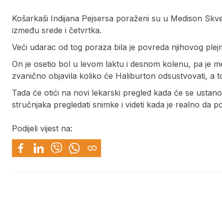
Košarkaši Indijana Pejsersa poraženi su u Medison Skve
između srede i četvrtka.
Veći udarac od tog poraza bila je povreda njihovog plejm
On je osetio bol u levom laktu i desnom kolenu, pa je me
zvanično objavila koliko će Haliburton odsustvovati, a t
Tada će otići na novi lekarski pregled kada će se ustan
stručnjaka pregledati snimke i videti kada je realno da 
Podijeli vijest na: