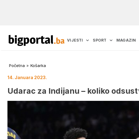
VIJESTI
SPORT
MAGAZIN
Početna
»
Košarka
14. Januara 2023.
Udarac za Indijanu – koliko odsus