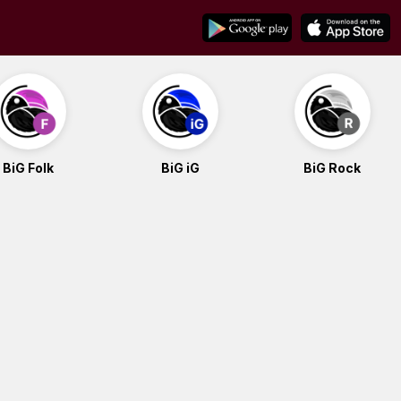
BiG Folk
BiG iG
BiG Rock