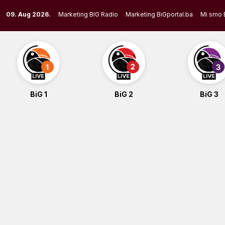
Skip
09. Aug 2026.
Marketing BIG Radio
Marketing BiGportal.ba
Mi smo 
to
content
BiG 1
BiG 2
BiG 3