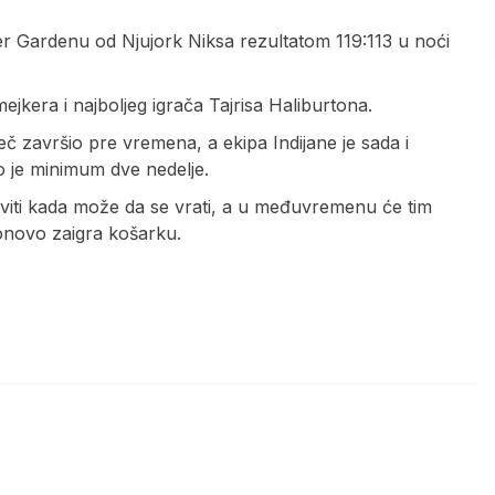
r Gardenu od Njujork Niksa rezultatom 119:113 u noći
ejkera i najboljeg igrača Tajrisa Haliburtona.
č završio pre vremena, a ekipa Indijane je sada i
o je minimum dve nedelje.
oviti kada može da se vrati, a u međuvremenu će tim
ponovo zaigra košarku.