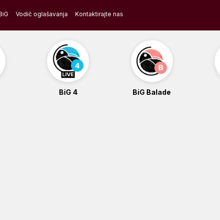
BiG
Vodič oglašavanja
Kontaktirajte nas
BiG 4
BiG Balade