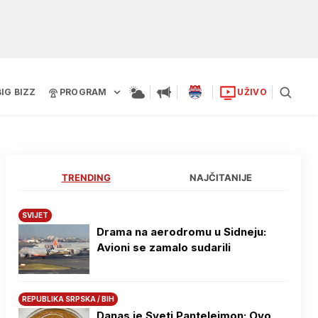
BIG BIZZ
PROGRAM
UŽIVO
TRENDING
NAJČITANIJE
SVIJET
Drama na aerodromu u Sidneju:
Avioni se zamalo sudarili
REPUBLIKA SRPSKA / BIH
Danas je Sveti Pantelejmon: Ovo