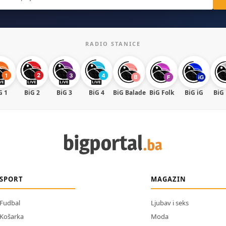
RADIO STANICE
G 1
BiG 2
BiG 3
BiG 4
BiG Balade
BiG Folk
BiG iG
BiG
SPORT
MAGAZIN
Fudbal
Ljubav i seks
Košarka
Moda