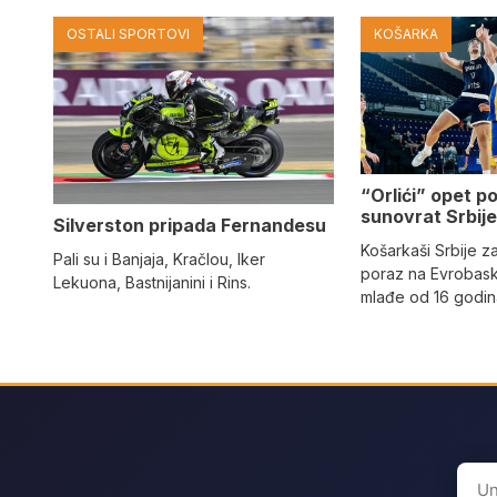
OSTALI SPORTOVI
KOŠARKA
“Orlići” opet p
sunovrat Srbij
Silverston pripada Fernandesu
Košarkaši Srbije zab
Pali su i Banjaja, Kračlou, Iker
poraz na Evrobask
Lekuona, Bastnijanini i Rins.
mlađe od 16 godi
Sear