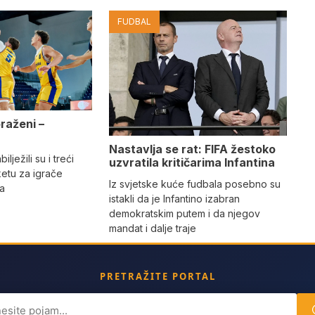
FUDBAL
oraženi –
e
Nastavlja se rat: FIFA žestoko
ilježili su i treći
uzvratila kritičarima Infantina
etu za igrače
Iz svjetske kuće fudbala posebno su
na
istakli da je Infantino izabran
demokratskim putem i da njegov
mandat i dalje traje
PRETRAŽITE PORTAL
ch