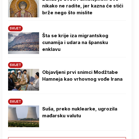
nikako ne radite, jer kazna će stići
brže nego što mislite
SVIJET
Šta se krije iza migrantskog
cunamija i udara na špansku
enklavu
SVIJET
Objavljeni prvi snimci Modžtabe
Hamneja kao vrhovnog vođe Irana
SVIJET
Suša, preko nuklearke, ugrozila
mađarsku valutu