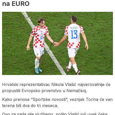
na EURO
Hrvatski reprezentativac Nikola Vlašić najverovatnije će
propustiti Evropsko prvenstvo u Nemačkoj.
Kako prenose “Sportske novosti”, veznjak Torina će van
terena biti dva do tri meseca.
Ovo za sada nije službeno, pošto Vlašić još uvek čeka