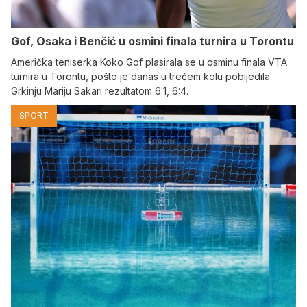
Gof, Osaka i Benčić u osmini finala turnira u Torontu
Američka teniserka Koko Gof plasirala se u osminu finala VTA
turnira u Torontu, pošto je danas u trećem kolu pobijedila
Grkinju Mariju Sakari rezultatom 6:1, 6:4.
SPORT