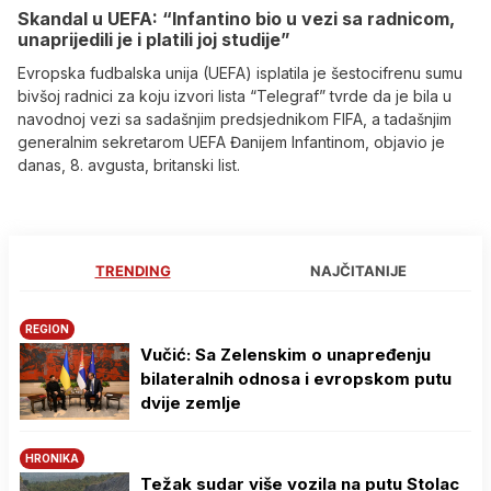
Skandal u UEFA: “Infantino bio u vezi sa radnicom,
unaprijedili je i platili joj studije”
Evropska fudbalska unija (UEFA) isplatila je šestocifrenu sumu
bivšoj radnici za koju izvori lista “Telegraf” tvrde da je bila u
navodnoj vezi sa sadašnjim predsjednikom FIFA, a tadašnjim
generalnim sekretarom UEFA Đanijem Infantinom, objavio je
danas, 8. avgusta, britanski list.
TRENDING
NAJČITANIJE
REGION
Vučić: Sa Zelenskim o unapređenju
bilateralnih odnosa i evropskom putu
dvije zemlje
HRONIKA
Težak sudar više vozila na putu Stolac