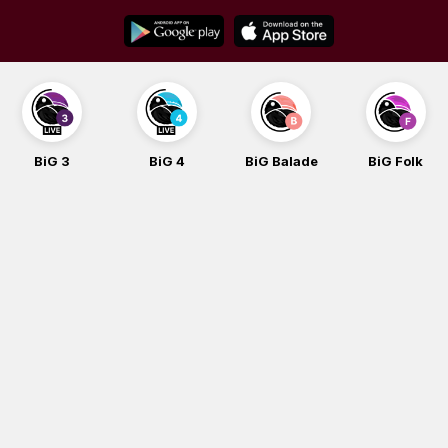
Skip
to
content
BiG 3
BiG 4
BiG Balade
BiG Folk