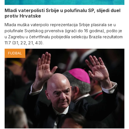
Mladi vaterpolisti Srbije u polufinalu SP, slijedi duel
protiv Hrvatske
Mlada muška vaterpolo reprezentacija Srbije plasirala se u
polufinale Svjetskog prvenstva (igrači do 16 godina), pošto je
u Zagrebu u četvrtfinalu pobijedila selekciju Brazila rezultatom
11:7 (3:1, 2:2, 2:1, 4:3).
FUDBAL