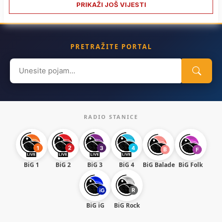
PRIKAŽI JOŠ VIJESTI
PRETRAŽITE PORTAL
Search
for:
RADIO STANICE
BiG 1
BiG 2
BiG 3
BiG 4
BiG Balade
BiG Folk
BiG iG
BiG Rock