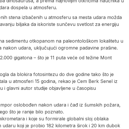
 doba dinosaurusa, a prema najnovijim otkrićima naučnika u
udara dospela u atmosferu.
njenih stena izbačenih u atmosferu sa mesta udara možda
avanju biljaka da iskoriste sunčevu svetlost za energiju
e na sedimentu otkopanom na paleontološkom lokalitetu u
ma nakon udara, uključujući ogromne padavine prašine.
 2.000 gigatona – što je 11 puta veće od težine Mont
ogla da blokira fotosintezu do dve godine tako što je
ala u atmosferi 15 godina, rekao je Cem Berk Senel iz
lu i glavni autor studije objavljene u časopisu
 sumpor oslobođen nakon udara i čađ iz šumskih požara,
ego što je ranije bilo poznato.
mikrometara i koje su formirale globalni sloj oblaka
m udaru koji je probio 182 kilometra širok i 20 km dubok