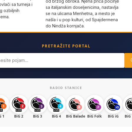
od brzog obroka. Njena priča počinje
vlači sa turneja i
sa italijanskim doseljenicima, nastavlja
 ozbiljnih
se na ulicama Menhetna, a mesto je
lema.
našla i u pop kulturi, od Spajdermena
do Nindža kornjača.
PRETRAŽITE PORTAL
ch
RADIO STANICE
G 1
BiG 2
BiG 3
BiG 4
BiG Balade
BiG Folk
BiG iG
BiG