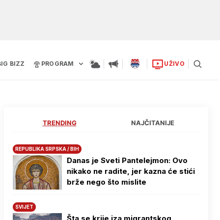
BIG BIZZ
PROGRAM
UŽIVO
TRENDING
NAJČITANIJE
REPUBLIKA SRPSKA / BIH
Danas je Sveti Pantelejmon: Ovo
nikako ne radite, jer kazna će stići
brže nego što mislite
SVIJET
Šta se krije iza migrantskog