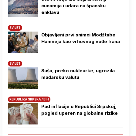
cunamija i udara na špansku
enklavu
SVIJET
Objavljeni prvi snimci Modžtabe
Hamneja kao vrhovnog vođe Irana
SVIJET
Suša, preko nuklearke, ugrozila
mađarsku valutu
REPUBLIKA SRPSKA / BIH
Pad inflacije u Republici Srpskoj,
pogled uperen na globalne rizike