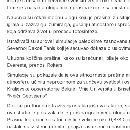
koja je izbrisala tri četvrtine svetskih vrsta i okončala
tome je značajnu ulogu imala prašina koja je sa mesta 
Naučnici su otkrili moćnu ulogu koju je prašina iz usit
igrala u izazivanju izumiranja, gušenju atmosfere i spreč
koja održava život u procesu fotosinteze.
Istraživači su sproveli simulacije paleoklime zasnovan
Severnoj Dakoti Tanis koji je sačuvao dokaze o uslovi
Ukupna količina prašine, kako su izračunali, bila je oko
Everesta, prenosi Rojters.
Simulacije su pokazale da je ova sitnozrnasta prašina m
atmosferu učinila neprozirnom za sunčevu svetlost i ost
Kraljevske opservatorije Belgije i Vrije Universita u Brise
“Nejčr Geosajens”.
Dok su prethodna istraživanja istakla još dva faktora,
ova studija je pokazala da je prašina igrala veću ulogu n
Prašina koju čine silikatne čestice veličine oko 0,8-8,0 
nastale su iz stene granita i gnajsa raspršene u nasilno