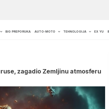
BIG PREPORUKA
AUTO-MOTO
TEHNOLOGIJA
EX YU
auruse, zagadio Zemljinu atmosferu