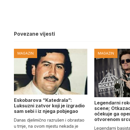
Povezane vijesti
MAGAZIN
MAGAZIN
Eskobarova “Katedrala”:
Legendarni roke
Luksuzni zatvor koji je izgradio
scene; Otkazao
sam sebi i iz njega pobjegao
očekuje ga ope
otvorenom src
Danas djelimično razrušen i obrastao
u trnje, na ovom mjestu nekada je
Legendarni basista