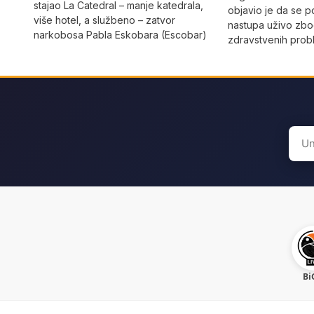
stajao La Catedral – manje katedrala,
objavio je da se po
više hotel, a službeno – zatvor
nastupa uživo zbog
narkobosa Pabla Eskobara (Escobar)
zdravstvenih prob
Sear
for:
Bi