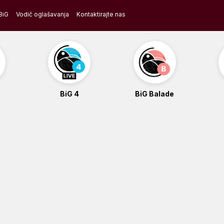
BiG
Vodič oglašavanja
Kontaktirajte nas
BiG 4
BiG Balade