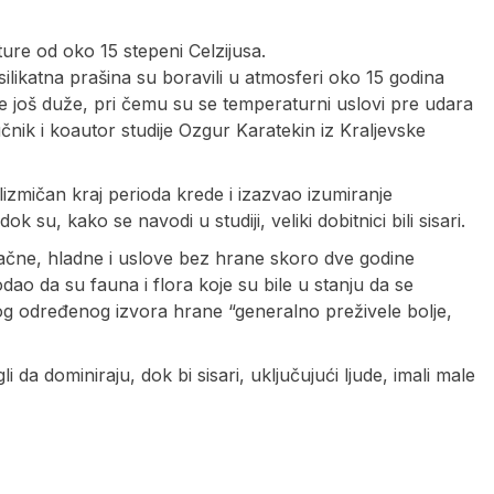
ure od oko 15 stepeni Celzijusa.
likatna prašina su boravili u atmosferi oko 15 godina
 još duže, pri čemu su se temperaturni uslovi pre udara
čnik i koautor studije Ozgur Karatekin iz Kraljevske
lizmičan kraj perioda krede i izazvao izumiranje
su, kako se navodi u studiji, veliki dobitnici bili sisari.
račne, hladne i uslove bez hrane skoro dve godine
dao da su fauna i flora koje su bile u stanju da se
nog određenog izvora hrane “generalno preživele bolje,
 da dominiraju, dok bi sisari, uključujući ljude, imali male