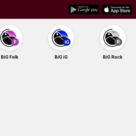
BiG Folk
BiG iG
BiG Rock