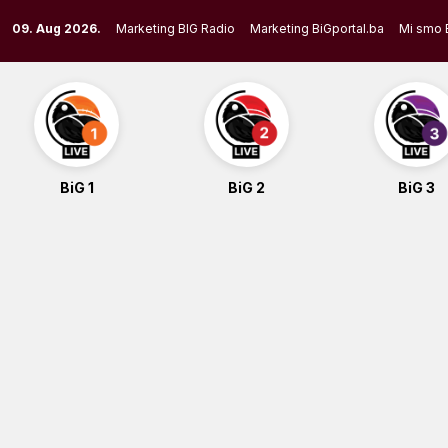
Skip
09. Aug 2026.
Marketing BIG Radio
Marketing BiGportal.ba
Mi smo 
to
content
BiG 1
BiG 2
BiG 3