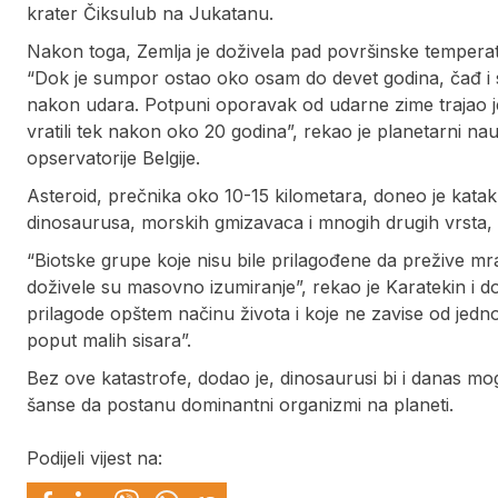
krater Čiksulub na Jukatanu.
Nakon toga, Zemlja je doživela pad površinske temperat
“Dok je sumpor ostao oko osam do devet godina, čađ i si
nakon udara. Potpuni oporavak od udarne zime trajao je
vratili tek nakon oko 20 godina”, rekao je planetarni nau
opservatorije Belgije.
Asteroid, prečnika oko 10-15 kilometara, doneo je katak
dinosaurusa, morskih gmizavaca i mnogih drugih vrsta, dok 
“Biotske grupe koje nisu bile prilagođene da prežive m
doživele su masovno izumiranje”, rekao je Karatekin i do
prilagode opštem načinu života i koje ne zavise od jed
poput malih sisara”.
Bez ove katastrofe, dodao je, dinosaurusi bi i danas mogli
šanse da postanu dominantni organizmi na planeti.
Podijeli vijest na: