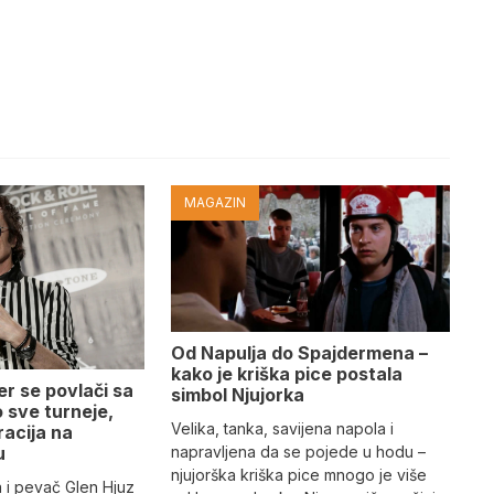
MAGAZIN
Od Napulja do Spajdermena –
kako je kriška pice postala
r se povlači sa
simbol Njujorka
 sve turneje,
Velika, tanka, savijena napola i
racija na
napravljena da se pojede u hodu –
u
njujorška kriška pice mnogo je više
 i pevač Glen Hjuz