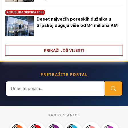
REPUBLIKA SRPSKA / BIH
Deset najvećih poreskih dužnika u
Srpskoj duguju više od 84 miliona KM
PRIKAŽI JOŠ VIJESTI
PRETRAŽITE PORTAL
Search
for:
RADIO STANICE