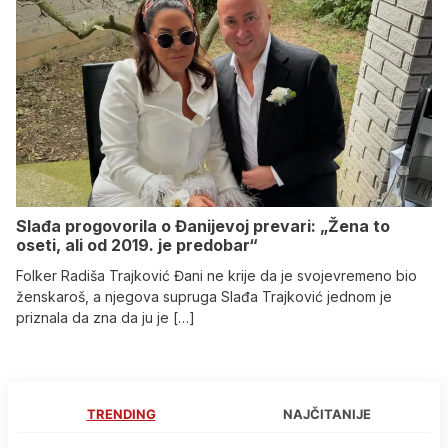
Slađa progovorila o Đanijevoj prevari: „Žena to
oseti, ali od 2019. je predobar“
Folker Radiša Trajković Đani ne krije da je svojevremeno bio
ženskaroš, a njegova supruga Slađa Trajković jednom je
priznala da zna da ju je […]
TRENDING
NAJČITANIJE