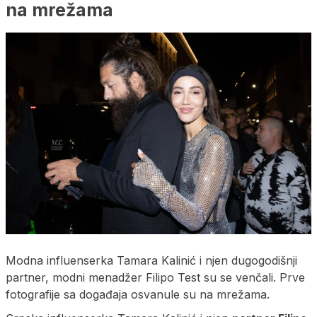
na mrežama
Modna influenserka Tamara Kalinić i njen dugogodišnji
partner, modni menadžer Filipo Test su se venčali. Prve
fotografije sa događaja osvanule su na mrežama.