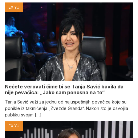
EX YU
Nećete verovati čime bi se Tanja Savić bavila da
nije pevačica: „Jako sam ponosna na to“
Tanja Savić važi za jednu od najuspešnijih pevačica koje su
ponikle iz takmičenja „Zvezde Granda“. Nakon što je osvojila
publiku svojim […]
EX YU