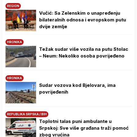
REGION
Vučić: Sa Zelenskim o unapređenju
bilateralnih odnosa i evropskom putu
dvije zemlje
HRONIKA
Težak sudar više vozila na putu Stolac
– Neum: Nekoliko osoba povrijeđeno
HRONIKA
Sudar vozova kod Bjelovara, ima
povrijeđenih
REPUBLIKA SRPSKA / BIH
Toplotni talas puni ambulante u
Srpskoj: Sve više građana traži pomoć
zbog vrućina