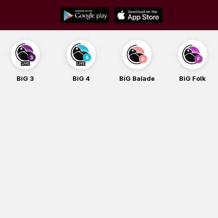
Skip
to
content
BiG 3
BiG 4
BiG Balade
BiG Folk