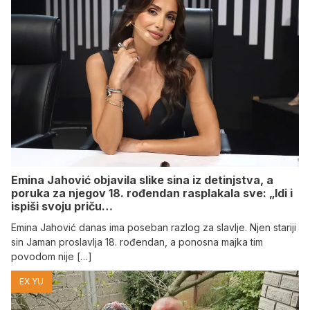
Emina Jahović objavila slike sina iz detinjstva, a
poruka za njegov 18. rođendan rasplakala sve: „Idi i
ispiši svoju priču…
Emina Jahović danas ima poseban razlog za slavlje. Njen stariji
sin Jaman proslavlja 18. rođendan, a ponosna majka tim
povodom nije […]
EX YU