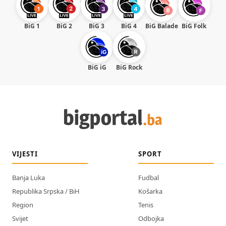
BiG 1
BiG 2
BiG 3
BiG 4
BiG Balade
BiG Folk
BiG iG
BiG Rock
VIJESTI
SPORT
Banja Luka
Fudbal
Republika Srpska / BiH
Košarka
Region
Tenis
Svijet
Odbojka