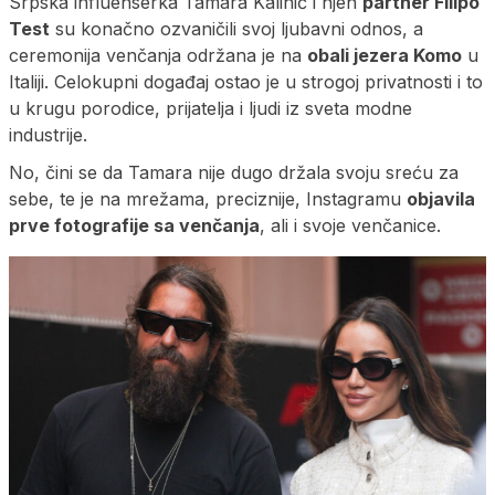
Srpska influenserka Tamara Kalinić i njen
partner Filipo
Test
su konačno ozvaničili svoj ljubavni odnos, a
ceremonija venčanja održana je na
obali jezera Komo
u
Italiji. Celokupni događaj ostao je u strogoj privatnosti i to
u krugu porodice, prijatelja i ljudi iz sveta modne
industrije.
No, čini se da Tamara nije dugo držala svoju sreću za
sebe, te je na mrežama, preciznije, Instagramu
objavila
prve fotografije sa venčanja
, ali i svoje venčanice.