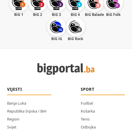
BiG 1
BiG 2
BiG 3
BiG 4
BiG Balade
BiG Folk
BiG iG
BiG Rock
VIJESTI
SPORT
Banja Luka
Fudbal
Republika Srpska / BiH
Košarka
Region
Tenis
Svijet
Odbojka