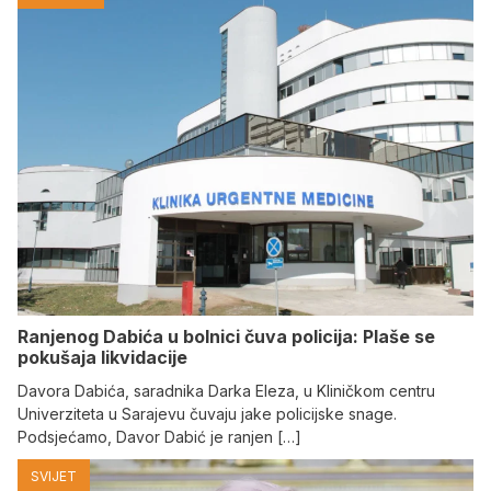
Ranjenog Dabića u bolnici čuva policija: Plaše se
pokušaja likvidacije
Davora Dabića, saradnika Darka Eleza, u Kliničkom centru
Univerziteta u Sarajevu čuvaju jake policijske snage.
Podsjećamo, Davor Dabić je ranjen […]
SVIJET