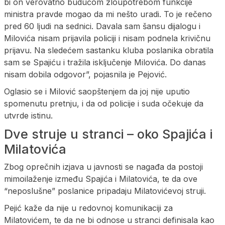
bi on verovatno budućom zloupotrebom funkcije
ministra pravde mogao da mi nešto uradi. To je rečeno
pred 60 ljudi na sednici. Davala sam šansu dijalogu i
Milovića nisam prijavila policiji i nisam podnela krivičnu
prijavu. Na sledećem sastanku kluba poslanika obratila
sam se Spajiću i tražila isključenje Milovića. Do danas
nisam dobila odgovor”, pojasnila je Pejović.
Oglasio se i Milović saopštenjem da joj nije uputio
spomenutu pretnju, i da od policije i suda očekuje da
utvrde istinu.
Dve struje u stranci – oko Spajića i
Milatovića
Zbog oprečnih izjava u javnosti se nagađa da postoji
mimoilaženje između Spajića i Milatovića, te da ove
“neposlušne” poslanice pripadaju Milatovićevoj struji.
Pejić kaže da nije u redovnoj komunikaciji za
Milatovićem, te da ne bi odnose u stranci definisala kao