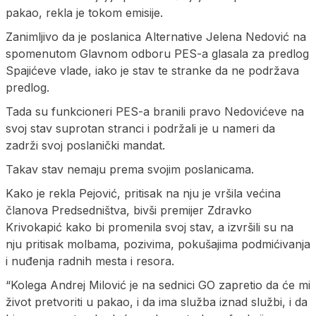
pakao, rekla je tokom emisije.
Zanimljivo da je poslanica Alternative Jelena Nedović na
spomenutom Glavnom odboru PES-a glasala za predlog
Spajićeve vlade, iako je stav te stranke da ne podržava
predlog.
Tada su funkcioneri PES-a branili pravo Nedovićeve na
svoj stav suprotan stranci i podržali je u nameri da
zadrži svoj poslanički mandat.
Takav stav nemaju prema svojim poslanicama.
Kako je rekla Pejović, pritisak na nju je vršila većina
članova Predsedništva, bivši premijer Zdravko
Krivokapić kako bi promenila svoj stav, a izvršili su na
nju pritisak molbama, pozivima, pokušajima podmićivanja
i nuđenja radnih mesta i resora.
“Kolega Andrej Milović je na sednici GO zapretio da će mi
život pretvoriti u pakao, i da ima služba iznad službi, i da