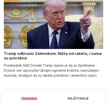
Tramp odbrusio Zelenskom: Ništa od raketa, i nama
su potrebne
Predsednik SAD Donald Tramp izjavio je da su Sjedinjene
Države već isporučile Ukrajini ogromne količine naoružanja i
municije, dodajući da su rakete potrebne i američkoj vojsci.
TRENDING
NAJČITANIJE