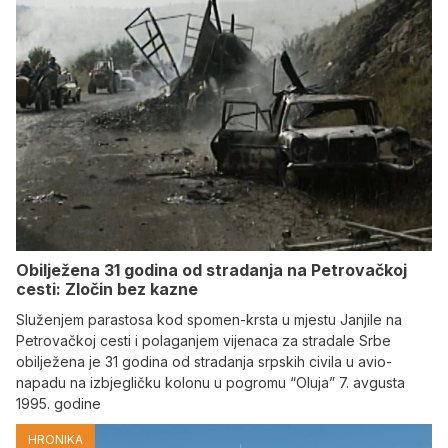
Obilježena 31 godina od stradanja na Petrovačkoj
cesti: Zločin bez kazne
Služenjem parastosa kod spomen-krsta u mjestu Janjile na
Petrovačkoj cesti i polaganjem vijenaca za stradale Srbe
obilježena je 31 godina od stradanja srpskih civila u avio-
napadu na izbjegličku kolonu u pogromu “Oluja” 7. avgusta
1995. godine
HRONIKA