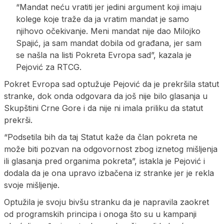
“Mandat neću vratiti jer jedini argument koji imaju
kolege koje traže da ja vratim mandat je samo
njihovo očekivanje. Meni mandat nije dao Milojko
Spajić, ja sam mandat dobila od građana, jer sam
se našla na listi Pokreta Evropa sad”, kazala je
Pejović za RTCG.
Pokret Evropa sad optužuje Pejović da je prekršila statut
stranke, dok onda odgovara da još nije bilo glasanja u
Skupštini Crne Gore i da nije ni imala priliku da statut
prekrši.
“Podsetila bih da taj Statut kaže da član pokreta ne
može biti pozvan na odgovornost zbog iznetog mišljenja
ili glasanja pred organima pokreta”, istakla je Pejović i
dodala da je ona upravo izbačena iz stranke jer je rekla
svoje mišljenje.
Optužila je svoju bivšu stranku da je napravila zaokret
od programskih principa i onoga što su u kampanji