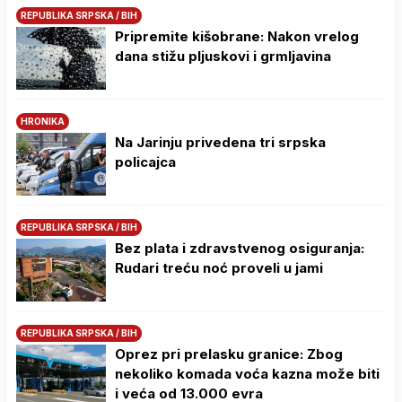
REPUBLIKA SRPSKA / BIH
Pripremite kišobrane: Nakon vrelog
dana stižu pljuskovi i grmljavina
HRONIKA
Na Јarinju privedena tri srpska
policajca
REPUBLIKA SRPSKA / BIH
Bez plata i zdravstvenog osiguranja:
Rudari treću noć proveli u jami
REPUBLIKA SRPSKA / BIH
Oprez pri prelasku granice: Zbog
nekoliko komada voća kazna može biti
i veća od 13.000 evra