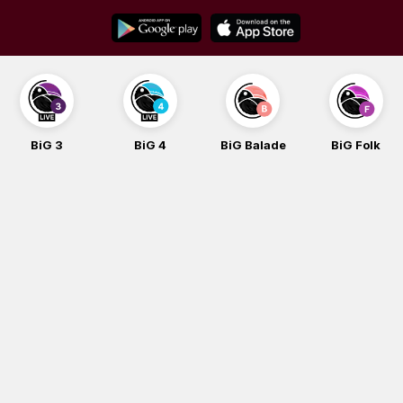
Skip
to
content
G 3
BiG 4
BiG Balade
BiG Folk
B