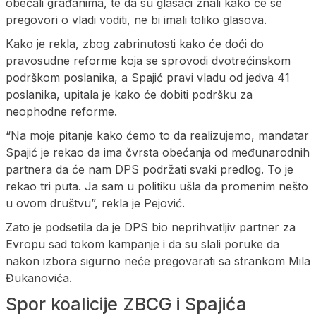
obećali građanima, te da su glasači znali kako će se
pregovori o vladi voditi, ne bi imali toliko glasova.
Kako je rekla, zbog zabrinutosti kako će doći do
pravosudne reforme koja se sprovodi dvotrećinskom
podrškom poslanika, a Spajić pravi vladu od jedva 41
poslanika, upitala je kako će dobiti podršku za
neophodne reforme.
“Na moje pitanje kako ćemo to da realizujemo, mandatar
Spajić je rekao da ima čvrsta obećanja od međunarodnih
partnera da će nam DPS podržati svaki predlog. To je
rekao tri puta. Ja sam u politiku ušla da promenim nešto
u ovom društvu”, rekla je Pejović.
Zato je podsetila da je DPS bio neprihvatljiv partner za
Evropu sad tokom kampanje i da su slali poruke da
nakon izbora sigurno neće pregovarati sa strankom Mila
Đukanovića.
Spor koalicije ZBCG i Spajića