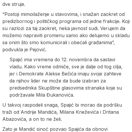
dve struje.
“Postoji mimoilaženje u stavovima, i snažan zaokret od
predizbornog i političkog programa od jedne frakcije. Koji
su razlozi za taj zaokret, neka javnost sudi. Verujem da
možemo napraviti promenu samo ako delujemo u skladu
sa onim što smo komunicirali i obećali građanima”,
podvukla je Pejović.
Spajić ima vremena do 12. novembra da sastavi
vladu. Kako vreme odmiče, sve je dalje od tog cilja,
jer i Demokrate Alekse Bečića imaju svoje zahteve
da njihov lider ne može da bude izabran za
predsednika Skupštine glasovima stranaka koje su
podržavale Mila Đukanovića.
U takvoj raspodeli snaga, Spajić bi morao da podršku
traži od Andrije Mandića, Milana Kneževića i Dritana
Abazovića, a on to ne želi.
Zato je Mandić sinoć pozvao Spajića da obnovi