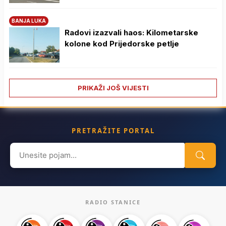
BANJA LUKA
Radovi izazvali haos: Kilometarske
kolone kod Prijedorske petlje
PRIKAŽI JOŠ VIJESTI
PRETRAŽITE PORTAL
Search
for:
RADIO STANICE