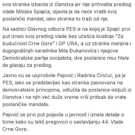
ova stranka izbacila iz članstva jer nije prihvatila predlog
vlade Milojka Spajića, izjavila je da neće vratiti svoj
poslanički mandat, iako stranka to traži od nje.
Na sednici Glavnog odbora PES-a na kojoj je Spajić prvi
put izneo svoj predlog vlade bez učešća koalicije “Za
budućnost Crne Gore” i GP URA, a uz stranke manjina i
dugogodišnjih saradnika Mila Đukanovića i njegove
Demokratske partije socijalista, dve poslanice nisu htele
da glasaju za predlog.
Javno su se usprotivile Pejović i Radinka Ćinćur, pa je
PES, iako se predstavljao kao stranka zasnovana na
demokratskim principima, odlučila da poslanice isključi iz
članstva i na njih već duže vreme vrši pritisak da vrate
poslaničke mandate.
Pejović se prvi put pojavila u javnosti i iznela detalje o
tome kako su tekli pregovori o sastavljanju 44. Vlade
Crne Gore.