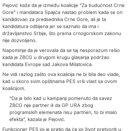
Pejović kaže da je između koalicije “Za budućnost Crne
Gore” i mandatara Spajića nastao problem kada se on
kandidovao za predsednika Crne Gore, ali je ta
kandidatura odbijena jer se saznalo da ima i
državljanstvo Srbije, što prema crnogorskom zakonu
nije dozvoljeno.
Napominje da je verovala da se taj nesporazum rešio
kada je ZBCG u drugom krugu glasanja podržao
kandidata Evrope sad Jakova Milatovića.
Ne vidi razlog zašto ova koalicija ne bi bila deo vlade,
kad u skoro svim opštinama PES vrši vlast sa ovom
koalicijom.
“Da je bilo kad u kampanji pomenuto da savez
ZBCG nije partner ili da GP URA zbog
programskih elemenata nisu partneri, to bi imalo
efekta”, kazala je Pejović.
Funkcioner PES joj je pretio da će joj život pretvoriti u