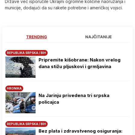
Države već isporučile Ukrajini ogromne količine naoružanja i
municije, dodajući da su rakete potrebne i američkoj vojsci.
TRENDING
NAJČITANIJE
REPUBLIKA SRPSKA / BIH
Pripremite kišobrane: Nakon vrelog
dana stižu pljuskovi i grmljavina
HRONIKA
Na Јarinju privedena tri srpska
policajca
REPUBLIKA SRPSKA / BIH
Bez plata i zdravstvenog osiguranja: