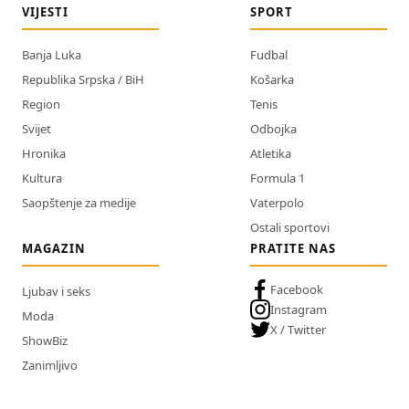
VIJESTI
SPORT
Banja Luka
Fudbal
Republika Srpska / BiH
Košarka
Region
Tenis
Svijet
Odbojka
Hronika
Atletika
Kultura
Formula 1
Saopštenje za medije
Vaterpolo
Ostali sportovi
MAGAZIN
PRATITE NAS
Facebook
Ljubav i seks
Instagram
Moda
X / Twitter
ShowBiz
Zanimljivo