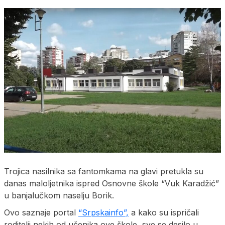
Trojica nasilnika sa fantomkama na glavi pretukla su
danas maloljetnika ispred Osnovne škole “Vuk Karadžić”
u banjalučkom naselju Borik.
Ovo saznaje portal
“Srpskainfo”,
a kako su ispričali
roditelji nekih od učenika ove škole, sve se desilo u