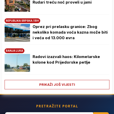
Rudari treću noć proveli u jami
REPUBLIKA SRPSKA / BIH
Oprez pri prelasku granice: Zbog
nekoliko komada voća kazna može biti
i veća od 13.000 evra
BANJA LUKA
Radovi izazvali haos: Kilometarske
kolone kod Prijedorske petlje
PRIKAŽI JOŠ VIJESTI
PRETRAŽITE PORTAL