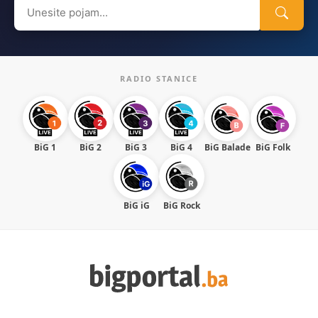
Search
for:
RADIO STANICE
BiG 1
BiG 2
BiG 3
BiG 4
BiG Balade
BiG Folk
BiG iG
BiG Rock