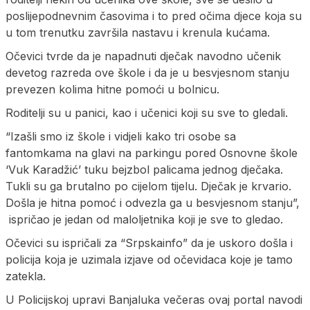
poslijepodnevnim časovima i to pred očima djece koja su
u tom trenutku završila nastavu i krenula kućama.
Očevici tvrde da je napadnuti dječak navodno učenik
devetog razreda ove škole i da je u besvjesnom stanju
prevezen kolima hitne pomoći u bolnicu.
Roditelji su u panici, kao i učenici koji su sve to gledali.
“Izašli smo iz škole i vidjeli kako tri osobe sa
fantomkama na glavi na parkingu pored Osnovne škole
‘Vuk Karadžić’ tuku bejzbol palicama jednog dječaka.
Tukli su ga brutalno po cijelom tijelu. Dječak je krvario.
Došla je hitna pomoć i odvezla ga u besvjesnom stanju”,
ispričao je jedan od maloljetnika koji je sve to gledao.
Očevici su ispričali za “Srpskainfo” da je uskoro došla i
policija koja je uzimala izjave od očevidaca koje je tamo
zatekla.
U Policijskoj upravi Banjaluka večeras ovaj portal navodi