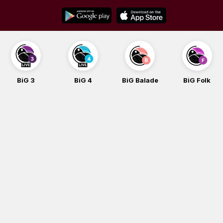
Skip
to
content
BiG 3
BiG 4
BiG Balade
BiG Folk