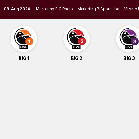
Skip
08. Aug 2026.
Marketing BIG Radio
Marketing BiGportal.ba
Mi smo 
to
content
BiG 1
BiG 2
BiG 3