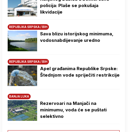
policija: Plaše se pokušaja
likvidacije
REPUBLIKA SRPSKA / BIH
Sava blizu istorijskog minimuma,
vodosnabdijevanje uredno
REPUBLIKA SRPSKA / BIH
Apel građanima Republike Srpske:
Štednjom vode spriječiti restrikcije
BANJA LUKA
Rezervoari na Manjači na
minimumu, voda će se puštati
selektivno