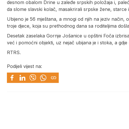
desnom obalom Drine u zaleđe srpskih položaja i, pal
da slome slavski kolač, masakrirali srpske žene, starce i
Ubijeno je 56 mještana, a mnogi od njih na jeziv način, od
troje djece, koja su prethodnog dana sa roditeljima došl
Desetak zaselaka Gornje Јošanice u opštini Foča izbris
već i pomoćni objekti, uz nejač ubijana je i stoka, a gdje s
RTRS.
Podijeli vijest na: