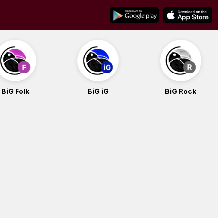
BiG Folk
BiG iG
BiG Rock