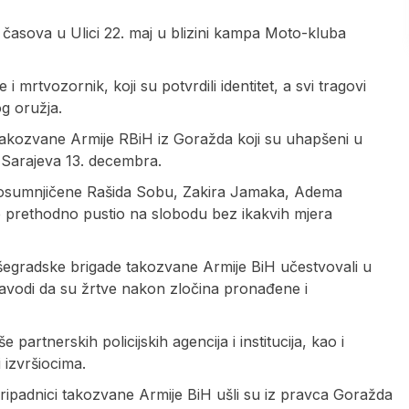
5 časova u Ulici 22. maj u blizini kampa Moto-kluba
 i mrtvozornik, koji su potvrdili identitet, a svi tragovi
g oružja.
 takozvane Armije RBiH iz Goražda koji su uhapšeni u
i Sarajeva 13. decembra.
a osumnjičene Rašida Sobu, Zakira Јamaka, Adema
e prethodno pustio na slobodu bez ikakvih mjera
išegradske brigade takozvane Armije BiH učestvovali u
 navodi da su žrtve nakon zločina pronađene i
partnerskih policijskih agencija i institucija, kao i
 izvršiocima.
ripadnici takozvane Armije BiH ušli su iz pravca Goražda