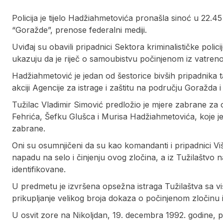
Policija je tijelo Hadžiahmetovića pronašla sinoć u 22.4
“Goražde”, prenose federalni mediji.
Uviđaj su obavili pripadnici Sektora kriminalističke policije
ukazuju da je riječ o samoubistvu počinjenom iz vatreno
Hadžiahmetović je jedan od šestorice bivših pripadnika
akciji Agencije za istrage i zaštitu na području Goražda 
Tužilac Vladimir Simović predložio je mjere zabrane z
Fehrića, Šefku Glušca i Murisa Hadžiahmetovića, koje j
zabrane.
Oni su osumnjičeni da su kao komandanti i pripadnici V
napadu na selo i činjenju ovog zločina, a iz Tužilaštvo
identifikovane.
U predmetu je izvršena opsežna istraga Tužilaštva sa više 
prikupljanje velikog broja dokaza o počinjenom zločinu i
U osvit zore na Nikoljdan, 19. decembra 1992. godine, p