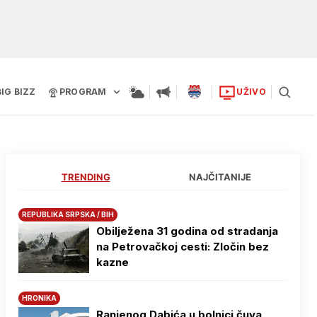
BIG BIZZ
PROGRAM
UŽIVO
TRENDING
NAJČITANIJE
REPUBLIKA SRPSKA / BIH
Obilježena 31 godina od stradanja
na Petrovačkoj cesti: Zločin bez
kazne
HRONIKA
Ranjenog Dabića u bolnici čuva