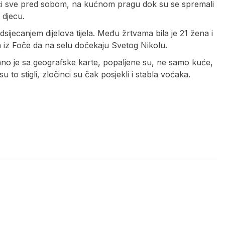
eći sve pred sobom, na kućnom pragu dok su se spremali
 djecu.
sijecanjem dijelova tijela. Među žrtvama bila je 21 žena i
a iz Foče da na selu dočekaju Svetog Nikolu.
ano je sa geografske karte, popaljene su, ne samo kuće,
u to stigli, zločinci su čak posjekli i stabla voćaka.