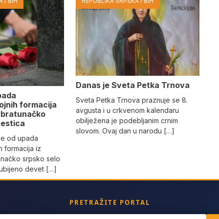
 / BIH
REPUBLIKA SRPSKA / BIH
Danas je Sveta Petka Trnova
pada
Sveta Petka Trnova praznuje se 8.
ojnih formacija
avgusta i u crkvenom kalendaru
u bratunačko
obilježena je podebljanim crnim
žestica
slovom. Ovaj dan u narodu […]
ne od upada
h formacija iz
unačko srpsko selo
 ubijeno devet […]
PRETRAŽITE PORTAL