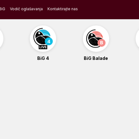
BiG
Vodič oglašavanja
Kontaktirajte nas
BiG 4
BiG Balade