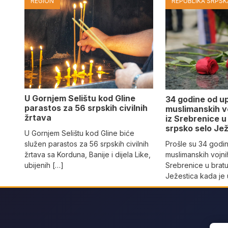
REGION
REPUBLIKA SRPSKA
U Gornjem Selištu kod Gline
34 godine od u
parastos za 56 srpskih civilnih
muslimanskih v
žrtava
iz Srebrenice 
srpsko selo Јe
U Gornjem Selištu kod Gline biće
služen parastos za 56 srpskih civilnih
Prošle su 34 godi
žrtava sa Korduna, Banije i dijela Like,
muslimanskih vojni
ubijenih […]
Srebrenice u brat
Јežestica kada je