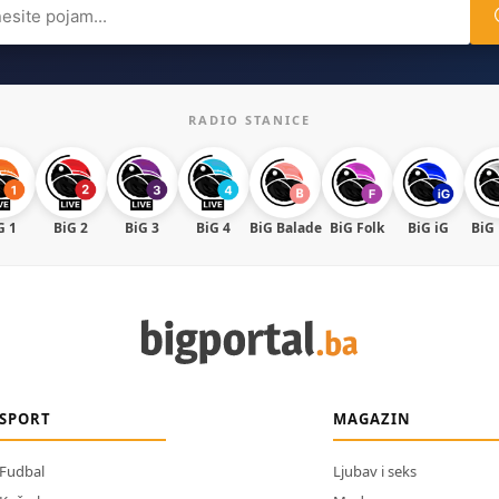
ch
RADIO STANICE
G 1
BiG 2
BiG 3
BiG 4
BiG Balade
BiG Folk
BiG iG
BiG
SPORT
MAGAZIN
Fudbal
Ljubav i seks