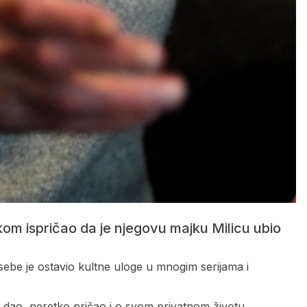
kom ispričao da je njegovu majku Milicu ubio
sebe je ostavio kultne uloge u mnogim serijama i
a dao, neretko pričao i o svom privatnom životu.