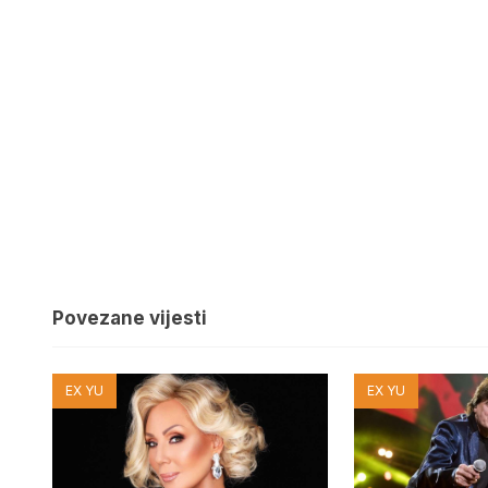
Povezane vijesti
EX YU
EX YU