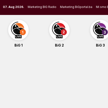
Skip
07. Aug 2026.
Marketing BIG Radio
Marketing BiGportal.ba
Mi smo 
to
content
BiG 1
BiG 2
BiG 3