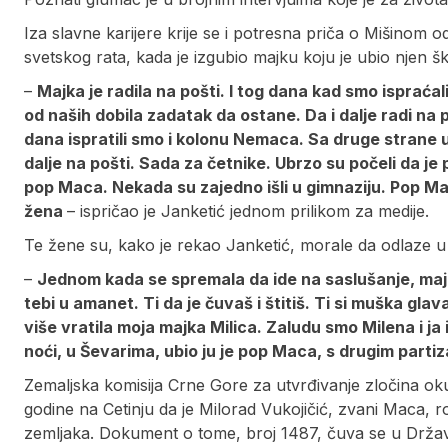
Iza slavne karijere krije se i potresna priča o Mišinom 
svetskog rata, kada je izgubio majku koju je ubio njen šk
–
Majka je radila na pošti. I tog dana kad smo ispraća
od naših dobila zadatak da ostane. Da i dalje radi na
dana ispratili smo i kolonu Nemaca. Sa druge strane u 
dalje na pošti. Sada za četnike. Ubrzo su počeli da je
pop Maca. Nekada su zajedno išli u gimnaziju. Pop Mac
žena
– ispričao je Janketić jednom prilikom za medije.
Te žene su, kako je rekao Janketić, morale da odlaze 
–
Jednom kada se spremala da ide na saslušanje, majk
tebi u amanet. Ti da je čuvaš i štitiš. Ti si muška glav
više vratila moja majka Milica. Zaludu smo Milena i ja 
noći, u Ševarima, ubio ju je pop Maca, s drugim part
Zemaljska komisija Crne Gore za utvrđivanje zločina oku
godine na Cetinju da je Milorad Vukojičić, zvani Maca, r
zemljaka. Dokument o tome, broj 1487, čuva se u Držav