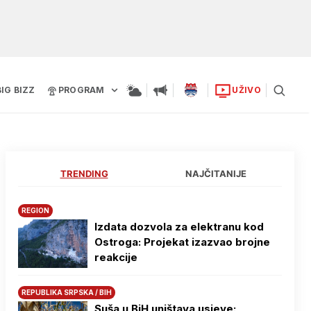
BIG BIZZ
PROGRAM
UŽIVO
TRENDING
NAJČITANIJE
REGION
Izdata dozvola za elektranu kod
Ostroga: Projekat izazvao brojne
reakcije
REPUBLIKA SRPSKA / BIH
Suša u BiH uništava usjeve: