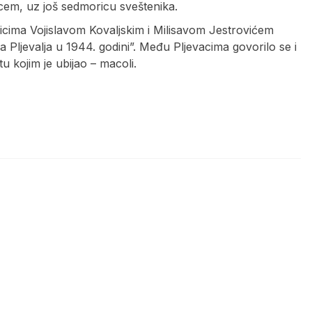
em, uz još sedmoricu sveštenika.
snicima Vojislavom Kovaljskim i Milisavom Jestrovićem
 Pljevalja u 1944. godini”. Među Pljevacima govorilo se i
 kojim je ubijao – macoli.