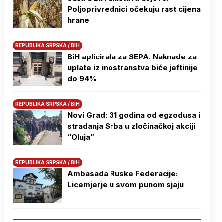
Poljoprivrednici očekuju rast cijena
hrane
REPUBLIKA SRPSKA / BIH
BiH aplicirala za SEPA: Naknade za
uplate iz inostranstva biće jeftinije
do 94%
REPUBLIKA SRPSKA / BIH
Novi Grad: 31 godina od egzodusa i
stradanja Srba u zločinačkoj akciji
“Oluja”
REPUBLIKA SRPSKA / BIH
Ambasada Ruske Federacije:
Licemjerje u svom punom sjaju