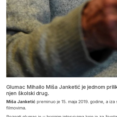
Glumac Mihailo Miša Janketić je jednom prili
njen školski drug.
Miša Janketić
preminuo je 15. maja 2019. godine, a iza 
filmovima.
Poznati glumac je u brojnim intervjuima koje je za život