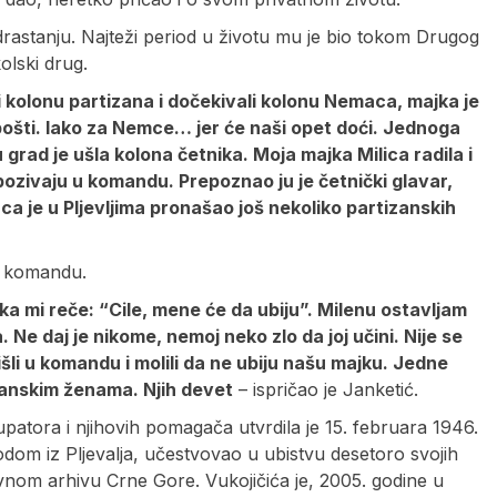
odrastanju. Najteži period u životu mu je bio tokom Drugog
olski drug.
li kolonu partizana i dočekivali kolonu Nemaca, majka je
 pošti. Iako za Nemce… jer će naši opet doći. Jednoga
grad je ušla kolona četnika. Moja majka Milica radila i
 pozivaju u komandu. Prepoznao ju je četnički glavar,
a je u Pljevljima pronašao još nekoliko partizanskih
u komandu.
a mi reče: “Cile, mene će da ubiju”. Milenu ostavljam
a. Ne daj je nikome, nemoj neko zlo da joj učini. Nije se
išli u komandu i molili da ne ubiju našu majku. Jedne
izanskim ženama. Njih devet
– ispričao je Janketić.
patora i njihovih pomagača utvrdila je 15. februara 1946.
odom iz Pljevalja, učestvovao u ubistvu desetoro svojih
nom arhivu Crne Gore. Vukojičića je, 2005. godine u