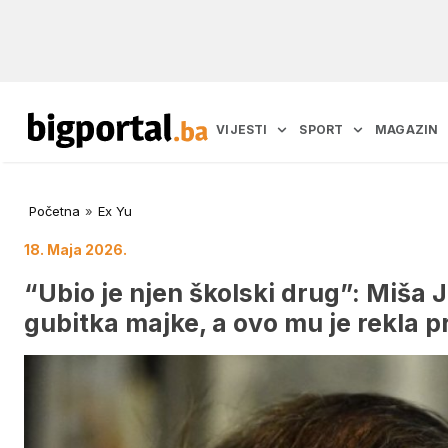
VIJESTI
SPORT
MAGAZIN
Početna
»
Ex Yu
18. Maja 2026.
“Ubio je njen školski drug”: Miša 
gubitka majke, a ovo mu je rekla p