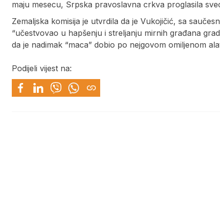
maju mesecu, Srpska pravoslavna crkva proglasila svec
Zemaljska komisija je utvrdila da je Vukojičić, sa sauče
“učestvovao u hapšenju i streljanju mirnih građana grada
da je nadimak “maca” dobio po nejgovom omiljenom alatu
Podijeli vijest na: