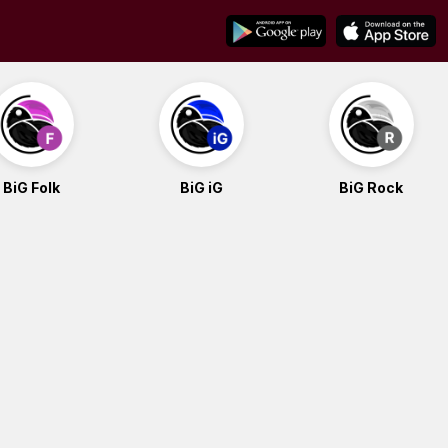
BiG Folk
BiG iG
BiG Rock