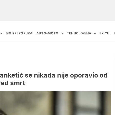
BIG PREPORUKA
AUTO-MOTO
TEHNOLOGIJA
EX YU
Janketić se nikada nije oporavio od
red smrt