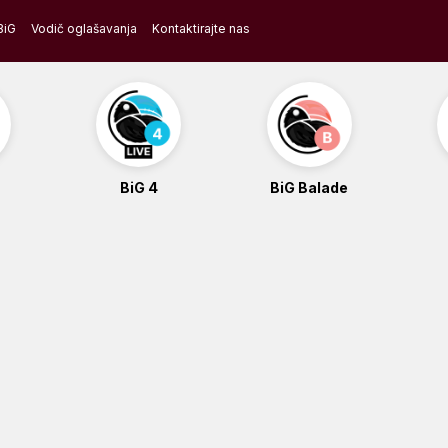
BiG
Vodič oglašavanja
Kontaktirajte nas
BiG 4
BiG Balade