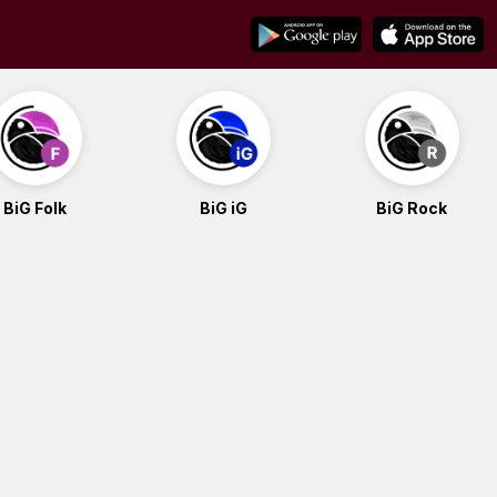
BiG Folk
BiG iG
BiG Rock