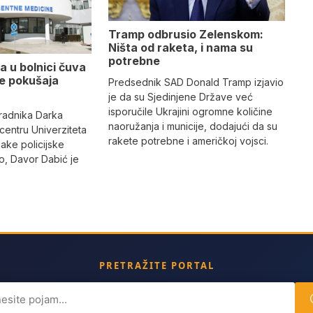
Tramp odbrusio Zelenskom:
Ništa od raketa, i nama su
potrebne
a u bolnici čuva
se pokušaja
Predsednik SAD Donald Tramp izjavio
je da su Sjedinjene Države već
isporučile Ukrajini ogromne količine
radnika Darka
naoružanja i municije, dodajući da su
 centru Univerziteta
rakete potrebne i američkoj vojsci.
jake policijske
, Davor Dabić je
PRETRAŽITE PORTAL
ch