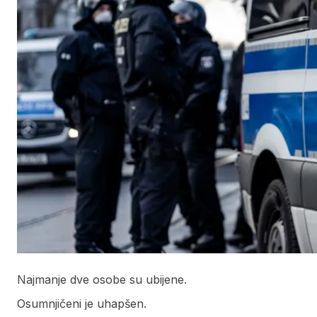
Najmanje dve osobe su ubijene.
Osumnjičeni je uhapšen.