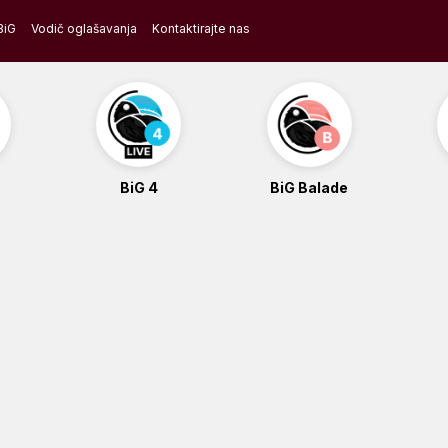
BiG
Vodič oglašavanja
Kontaktirajte nas
BiG 4
BiG Balade