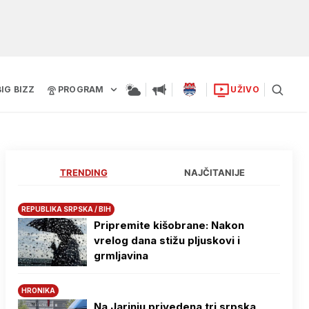
BIG BIZZ
PROGRAM
UŽIVO
TRENDING
NAJČITANIJE
REPUBLIKA SRPSKA / BIH
Pripremite kišobrane: Nakon
vrelog dana stižu pljuskovi i
grmljavina
HRONIKA
Na Јarinju privedena tri srpska