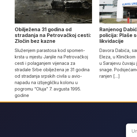
Obilježena 31 godina od
Ranjenog Dabić
stradanja na Petrovačkoj cesti:
policija: Plaše 
Zločin bez kazne
likvidacije
Služenjem parastosa kod spomen-
Davora Dabića, sa
krsta u mjestu Janjile na Petrovačkoj
Eleza, u Kliničkom
cesti i polaganjem vijenaca za
u Sarajevu čuvaju 
stradale Srbe obilježena je 31 godina
snage. Podsjećamo
od stradanja srpskih civila u avio-
ranjen […]
napadu na izbjegličku kolonu u
pogromu “Oluja” 7. avgusta 1995.
godine
Sear
for: