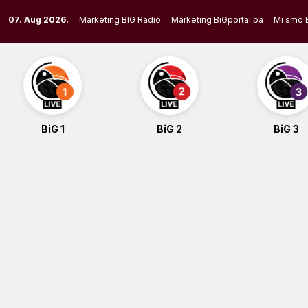
Skip
07. Aug 2026.
Marketing BIG Radio
Marketing BiGportal.ba
Mi smo 
to
content
BiG 1
BiG 2
BiG 3