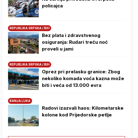
policajca
REPUBLIKA SRPSKA / BIH
Bez plata i zdravstvenog
osiguranja: Rudari treću noć
proveli u jami
REPUBLIKA SRPSKA / BIH
Oprez pri prelasku granice: Zbog
nekoliko komada voća kazna može
biti i veća od 13.000 evra
BANJA LUKA
Radovi izazvali haos: Kilometarske
kolone kod Prijedorske petlje