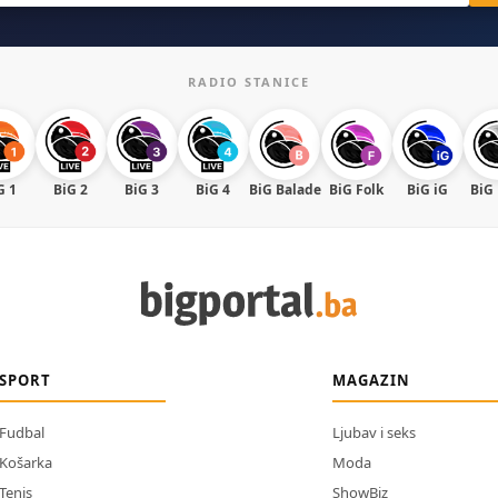
RADIO STANICE
G 1
BiG 2
BiG 3
BiG 4
BiG Balade
BiG Folk
BiG iG
BiG
SPORT
MAGAZIN
Fudbal
Ljubav i seks
Košarka
Moda
Tenis
ShowBiz