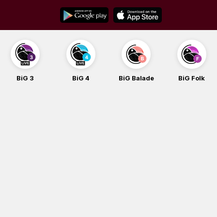
Skip
to
content
BiG 3
BiG 4
BiG Balade
BiG Folk