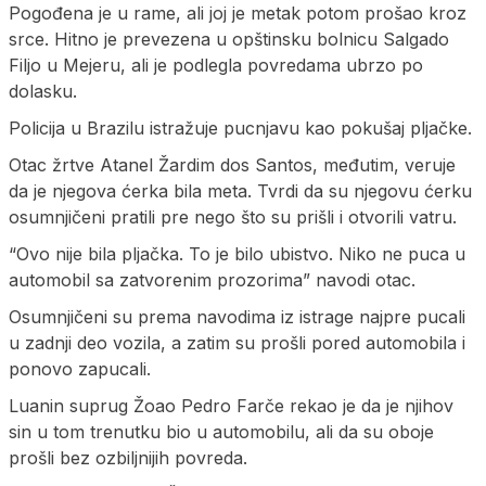
Pogođena je u rame, ali joj je metak potom prošao kroz
srce. Hitno je prevezena u opštinsku bolnicu Salgado
Filjo u Mejeru, ali je podlegla povredama ubrzo po
dolasku.
Policija u Brazilu istražuje pucnjavu kao pokušaj pljačke.
Otac žrtve Atanel Žardim dos Santos, međutim, veruje
da je njegova ćerka bila meta. Tvrdi da su njegovu ćerku
osumnjičeni pratili pre nego što su prišli i otvorili vatru.
“Ovo nije bila pljačka. To je bilo ubistvo. Niko ne puca u
automobil sa zatvorenim prozorima” navodi otac.
Osumnjičeni su prema navodima iz istrage najpre pucali
u zadnji deo vozila, a zatim su prošli pored automobila i
ponovo zapucali.
Luanin suprug Žoao Pedro Farče rekao je da je njihov
sin u tom trenutku bio u automobilu, ali da su oboje
prošli bez ozbiljnijih povreda.