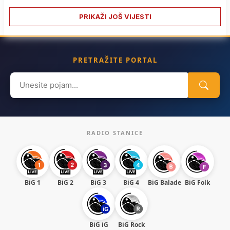
PRIKAŽI JOŠ VIJESTI
PRETRAŽITE PORTAL
Search
for:
RADIO STANICE
BiG 1
BiG 2
BiG 3
BiG 4
BiG Balade
BiG Folk
BiG iG
BiG Rock