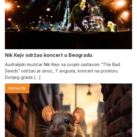
Nik Kejv održao koncert u Beogradu
Australijski muzičar Nik Kejv sa svojim sastavom “The Bad
Seeds” održao je sinoć, 7. avgusta, koncert na prostoru
Donjeg grada […]
MAGAZIN