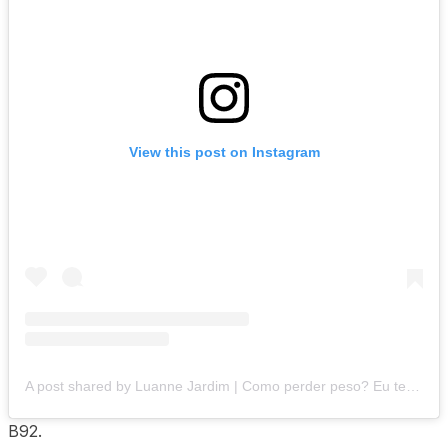
View this post on Instagram
A post shared by Luanne Jardim | Como perder peso? Eu te ajudo! (@jardimluanne)
B92.