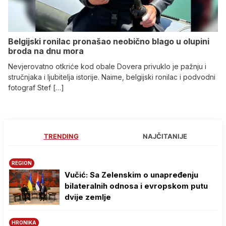
Belgijski ronilac pronašao neobično blago u olupini
broda na dnu mora
Nevjerovatno otkriće kod obale Dovera privuklo je pažnju i
stručnjaka i ljubitelja istorije. Naime, belgijski ronilac i podvodni
fotograf Stef […]
TRENDING
NAJČITANIJE
REGION
Vučić: Sa Zelenskim o unapređenju
bilateralnih odnosa i evropskom putu
dvije zemlje
HRONIKA