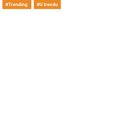
#Trending
#U trendu