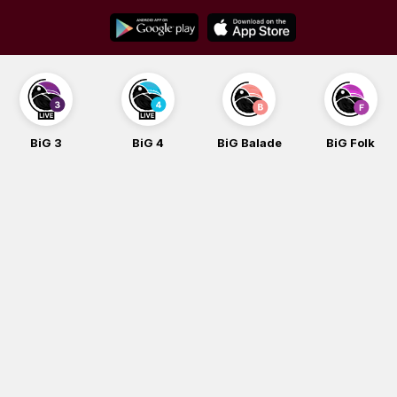
Skip
to
content
BiG 3
BiG 4
BiG Balade
BiG Folk