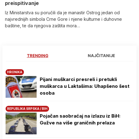
preispitivanje
Iz Ministarstva su poručili da je manastir Ostrog jedan od
najvrednijih simbola Crne Gore i njene kulturne i duhovne
baštine, te da njegova zaštita mora…
TRENDING
NAJČITANIJE
HRONIKA
Pijani muškarci presreli i pretukli
muškarca u Laktašima: Uhapšeno šest
osoba
REPUBLIKA SRPSKA / BIH
Pojačan saobraćaj na izlazu iz BiH:
Gužve na više graničnih prelaza