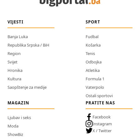
VIJESTI
SPORT
Banja Luka
Fudbal
Republika Srpska / BiH
Košarka
Region
Tenis
Svijet
Odbojka
Hronika
Atletika
Kultura
Formula 1
Saopštenje za medije
Vaterpolo
Ostali sportovi
MAGAZIN
PRATITE NAS
Facebook
Ljubav i seks
Instagram
Moda
X / Twitter
ShowBiz