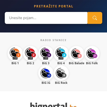
PRETRAŽITE PORTAL
Search
for:
RADIO STANICE
BiG 1
BiG 2
BiG 3
BiG 4
BiG Balade
BiG Folk
BiG iG
BiG Rock