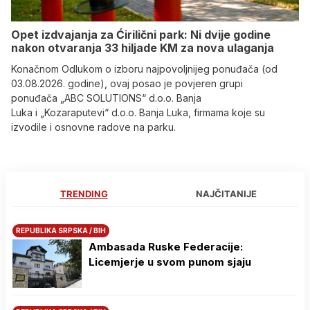
Opet izdvajanja za Ćirilični park: Ni dvije godine
nakon otvaranja 33 hiljade KM za nova ulaganja
Konačnom Odlukom o izboru najpovoljnijeg ponuđača (od
03.08.2026. godine), ovaj posao je povjeren grupi
ponuđača „ABC SOLUTIONS“ d.o.o. Banja
Luka i „Kozaraputevi“ d.o.o. Banja Luka, firmama koje su
izvodile i osnovne radove na parku.
TRENDING
NAJČITANIJE
REPUBLIKA SRPSKA / BIH
Ambasada Ruske Federacije:
Licemjerje u svom punom sjaju