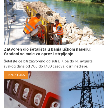
Zatvoren dio šetališta u banjalučkom naselju:
Građani se mole za oprez i strpljenje
Šetalište će biti zatvoreno od sutra, 7. pa do 14. avgusta
svakog dana od 7.00 do 17.00 časova, osim nedjelje.
BANJA LUKA