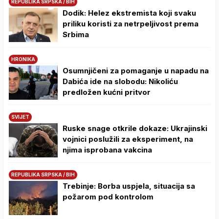
REPUBLIKA SRPSKA / BIH
Dodik: Helez ekstremista koji svaku
priliku koristi za netrpeljivost prema
Srbima
HRONIKA
Osumnjičeni za pomaganje u napadu na
Dabića ide na slobodu: Nikoliću
predložen kućni pritvor
SVIJET
Ruske snage otkrile dokaze: Ukrajinski
vojnici poslužili za eksperiment, na
njima isprobana vakcina
REPUBLIKA SRPSKA / BIH
Trebinje: Borba uspjela, situacija sa
požarom pod kontrolom