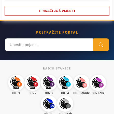
PRIKAŽI JOŠ VIJESTI
PRETRAŽITE PORTAL
Search
for:
RADIO STANICE
BiG 1
BiG 2
BiG 3
BiG 4
BiG Balade
BiG Folk
BiG iG
BiG Rock