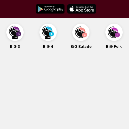
Skip
to
content
BiG 3
BiG 4
BiG Balade
BiG Folk