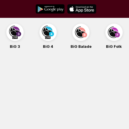
Skip
to
content
BiG 3
BiG 4
BiG Balade
BiG Folk