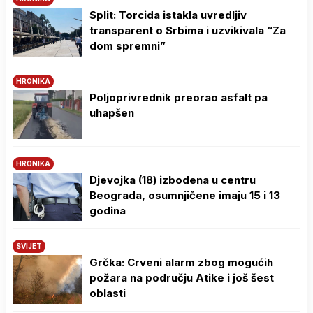
Split: Torcida istakla uvredljiv
transparent o Srbima i uzvikivala “Za
dom spremni”
HRONIKA
Poljoprivrednik preorao asfalt pa
uhapšen
HRONIKA
Djevojka (18) izbodena u centru
Beograda, osumnjičene imaju 15 i 13
godina
SVIJET
Grčka: Crveni alarm zbog mogućih
požara na području Atike i još šest
oblasti