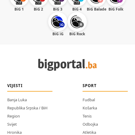
BiG 1
BiG 2
BiG 3
BiG 4
BiG Balade
BiG Folk
BiG iG
BiG Rock
VIJESTI
SPORT
Banja Luka
Fudbal
Republika Srpska / BiH
Košarka
Region
Tenis
Svijet
Odbojka
Hronika
Atletika