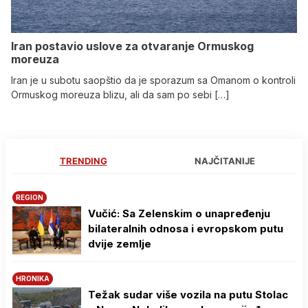
Iran postavio uslove za otvaranje Ormuskog
moreuza
Iran je u subotu saopštio da je sporazum sa Omanom o kontroli
Ormuskog moreuza blizu, ali da sam po sebi […]
TRENDING
NAJČITANIJE
REGION
Vučić: Sa Zelenskim o unapređenju
bilateralnih odnosa i evropskom putu
dvije zemlje
HRONIKA
Težak sudar više vozila na putu Stolac