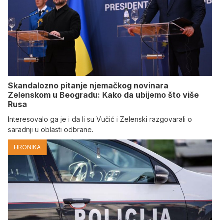
Skandalozno pitanje njemačkog novinara
Zelenskom u Beogradu: Kako da ubijemo što više
Rusa
Interesovalo ga je i da li su Vučić i Zelenski razgovarali o
saradnji u oblasti odbrane.
HRONIKA