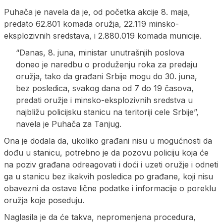
Puhača je navela da je, od početka akcije 8. maja,
predato 62.801 komada oružja, 22.119 minsko-
eksplozivnih sredstava, i 2.880.019 komada municije.
“Danas, 8. juna, ministar unutrašnjih poslova
doneo je naredbu o produženju roka za predaju
oružja, tako da građani Srbije mogu do 30. juna,
bez posledica, svakog dana od 7 do 19 časova,
predati oružje i minsko-eksplozivnih sredstva u
najbližu policijsku stanicu na teritoriji cele Srbije”,
navela je Puhača za Tanjug.
Ona je dodala da, ukoliko građani nisu u mogućnosti da
dođu u stanicu, potrebno je da pozovu policiju koja će
na poziv građana odreagovati i doći i uzeti oružje i odneti
ga u stanicu bez ikakvih posledica po građane, koji nisu
obavezni da ostave lične podatke i informacije o poreklu
oružja koje poseduju.
Naglasila je da će takva, nepromenjena procedura,