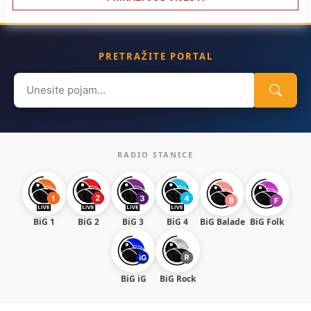
PRETRAŽITE PORTAL
Search
for:
RADIO STANICE
BiG 1
BiG 2
BiG 3
BiG 4
BiG Balade
BiG Folk
BiG iG
BiG Rock