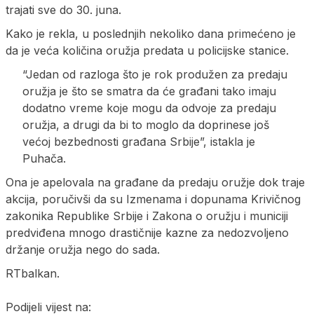
trajati sve do 30. juna.
Kako je rekla, u poslednjih nekoliko dana primećeno je
da je veća količina oružja predata u policijske stanice.
“Jedan od razloga što je rok produžen za predaju
oružja je što se smatra da će građani tako imaju
dodatno vreme koje mogu da odvoje za predaju
oružja, a drugi da bi to moglo da doprinese još
većoj bezbednosti građana Srbije”, istakla je
Puhača.
Ona je apelovala na građane da predaju oružje dok traje
akcija, poručivši da su Izmenama i dopunama Krivičnog
zakonika Republike Srbije i Zakona o oružju i municiji
predviđena mnogo drastičnije kazne za nedozvoljeno
držanje oružja nego do sada.
RTbalkan.
Podijeli vijest na: