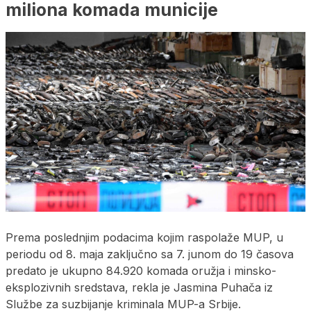
miliona komada municije
Prema poslednjim podacima kojim raspolaže MUP, u
periodu od 8. maja zaključno sa 7. junom do 19 časova
predato je ukupno 84.920 komada oružja i minsko-
eksplozivnih sredstava, rekla je Jasmina Puhača iz
Službe za suzbijanje kriminala MUP-a Srbije.