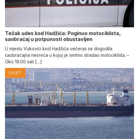
Težak udes kod Hadžića: Poginuo motociklista,
saobraćaj u potpunosti obustavljen
U mjestu Vukovići kod Hadžića večeras se dogodila
saobraćajna nesreća u kojoj je smrtno stradao motociklista. –
Oko 19.00 sati […]
SVIJET