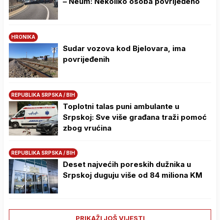
– Neum: Nekoliko osoba povrijeđeno
HRONIKA
Sudar vozova kod Bjelovara, ima
povrijeđenih
REPUBLIKA SRPSKA / BIH
Toplotni talas puni ambulante u
Srpskoj: Sve više građana traži pomoć
zbog vrućina
REPUBLIKA SRPSKA / BIH
Deset najvećih poreskih dužnika u
Srpskoj duguju više od 84 miliona KM
PRIKAŽI JOŠ VIJESTI