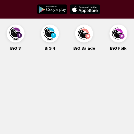
Skip
to
content
BiG 3
BiG 4
BiG Balade
BiG Folk