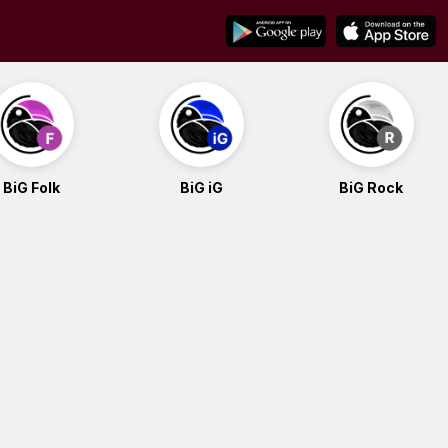
BiG Folk
BiG iG
BiG Rock