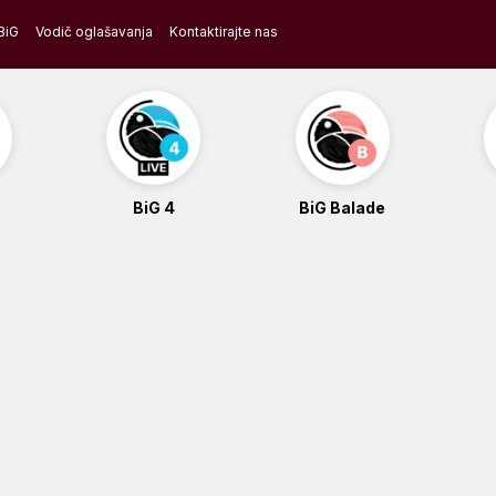
BiG
Vodič oglašavanja
Kontaktirajte nas
BiG 4
BiG Balade