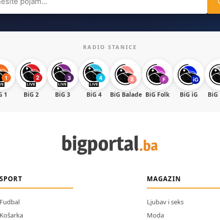
RADIO STANICE
G 1
BiG 2
BiG 3
BiG 4
BiG Balade
BiG Folk
BiG iG
BiG
SPORT
MAGAZIN
Fudbal
Ljubav i seks
Košarka
Moda