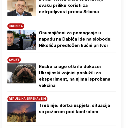
svaku priliku koristi za
netrpeljivost prema Srbima
HRONIKA
Osumnjičeni za pomaganje u
napadu na Dabića ide na slobodu:
Nikoliću predložen kućni pritvor
SVIJET
Ruske snage otkrile dokaze:
Ukrajinski vojnici poslužili za
eksperiment, na njima isprobana
vakcina
REPUBLIKA SRPSKA / BIH
Trebinje: Borba uspjela, situacija
sa požarom pod kontrolom