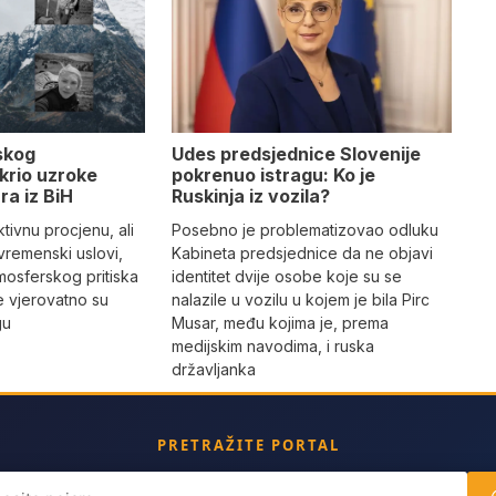
Udes predsjednice Slovenije
skog
pokrenuo istragu: Ko je
krio uzroke
Ruskinja iz vozila?
ra iz BiH
Posebno je problematizovao odluku
tivnu procjenu, ali
Kabineta predsjednice da ne objavi
vremenski uslovi,
identitet dvije osobe koje su se
mosferskog pritiska
nalazile u vozilu u kojem je bila Pirc
e vjerovatno su
Musar, među kojima je, prema
gu
medijskim navodima, i ruska
državljanka
PRETRAŽITE PORTAL
ch