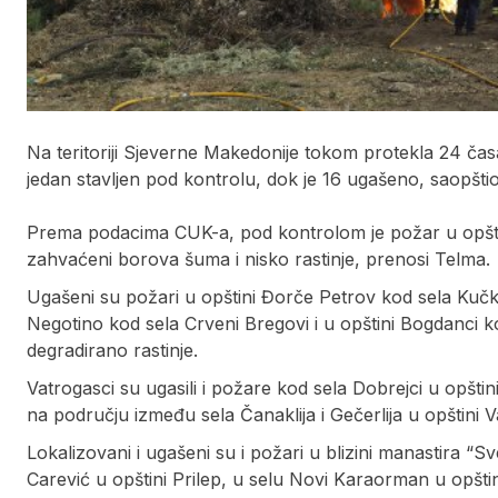
Na teritoriji Sjeverne Makedonije tokom protekla 24 čas
jedan stavljen pod kontrolu, dok je 16 ugašeno, saopšti
Prema podacima CUK-a, pod kontrolom je požar u opštin
zahvaćeni borova šuma i nisko rastinje, prenosi Telma.
Ugašeni su požari u opštini Đorče Petrov kod sela Kučko
Negotino kod sela Crveni Bregovi i u opštini Bogdanci ko
degradirano rastinje.
Vatrogasci su ugasili i požare kod sela Dobrejci u opštin
na području između sela Čanaklija i Gečerlija u opštini Vas
Lokalizovani i ugašeni su i požari u blizini manastira “
Carević u opštini Prilep, u selu Novi Karaorman u opštini