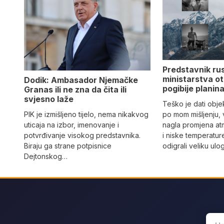
Predstavnik ru
ministarstva ot
Dodik: Ambasador Njemačke
pogibije planina
Granas ili ne zna da čita ili
svjesno laže
Teško je dati objek
PIK je izmišljeno tijelo, nema nikakvog
po mom mišljenju, 
uticaja na izbor, imenovanje i
nagla promjena at
potvrđivanje visokog predstavnika.
i niske temperatur
Biraju ga strane potpisnice
odigrali veliku ulo
Dejtonskog…
Sear