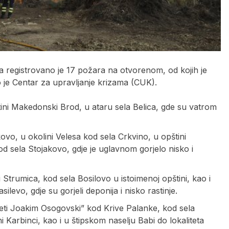
a registrovano je 17 požara na otvorenom, od kojih je
o je Centar za upravljanje krizama (CUK).
i Makedonski Brod, u ataru sela Belica, gde su vatrom
vo, u okolini Velesa kod sela Crkvino, u opštini
d sela Stojakovo, gdje je uglavnom gorjelo nisko i
i Strumica, kod sela Bosilovo u istoimenoj opštini, kao i
ilevo, gdje su gorjeli deponija i nisko rastinje.
Sveti Јoakim Osogovski” kod Krive Palanke, kod sela
 Karbinci, kao i u štipskom naselju Babi do lokaliteta