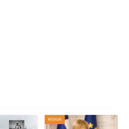
REGION