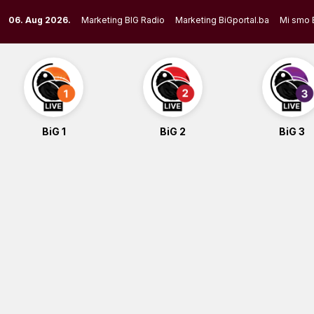
Skip
06. Aug 2026.
Marketing BIG Radio
Marketing BiGportal.ba
Mi smo 
to
content
BiG 1
BiG 2
BiG 3