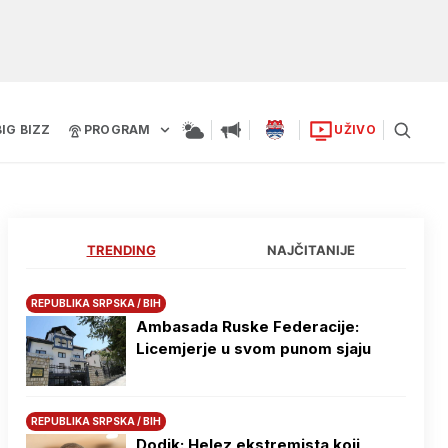
BIG BIZZ
PROGRAM
UŽIVO
TRENDING
NAJČITANIJE
REPUBLIKA SRPSKA / BIH
Ambasada Ruske Federacije:
Licemjerje u svom punom sjaju
REPUBLIKA SRPSKA / BIH
Dodik: Helez ekstremista koji