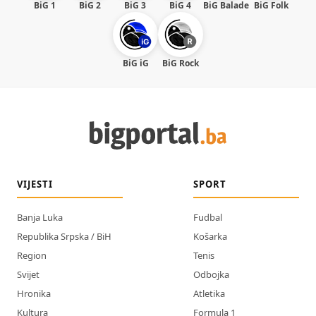
BiG 1
BiG 2
BiG 3
BiG 4
BiG Balade
BiG Folk
BiG iG
BiG Rock
VIJESTI
SPORT
Banja Luka
Fudbal
Republika Srpska / BiH
Košarka
Region
Tenis
Svijet
Odbojka
Hronika
Atletika
Kultura
Formula 1