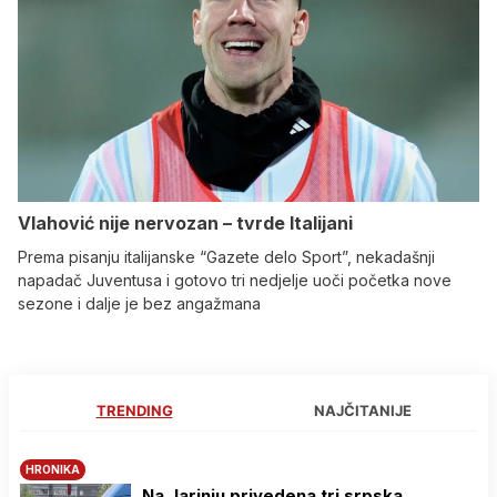
Vlahović nije nervozan – tvrde Italijani
Prema pisanju italijanske “Gazete delo Sport”, nekadašnji
napadač Juventusa i gotovo tri nedjelje uoči početka nove
sezone i dalje je bez angažmana
TRENDING
NAJČITANIJE
HRONIKA
Na Јarinju privedena tri srpska