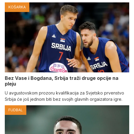
KOŠARKA
Bez Vase i Bogdana, Srbija traži druge opcije na
pleju
U avgustovskom prozoru kvalifikacija za Svjetsko prvenstvo
Srbija će još jednom biti bez svojih glavnih orgaizatora igre.
FUDBAL