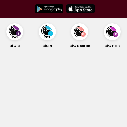
Skip
to
content
BiG 3
BiG 4
BiG Balade
BiG Folk