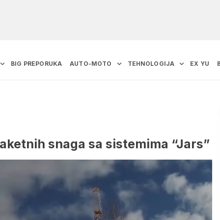
BIG PREPORUKA
AUTO-MOTO
TEHNOLOGIJA
EX YU
 raketnih snaga sa sistemima “Jars”