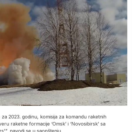
 za 2023. godinu, komisija za komandu raketnih
ru raketne formacije ‘Omsk’ i ‘Novosibirsk’ sa
”, navodi se u saopštenju.