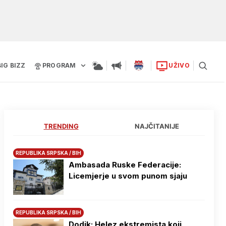
BIG BIZZ
PROGRAM
UŽIVO
TRENDING
NAJČITANIJE
REPUBLIKA SRPSKA / BIH
Ambasada Ruske Federacije:
Licemjerje u svom punom sjaju
REPUBLIKA SRPSKA / BIH
Dodik: Helez ekstremista koji