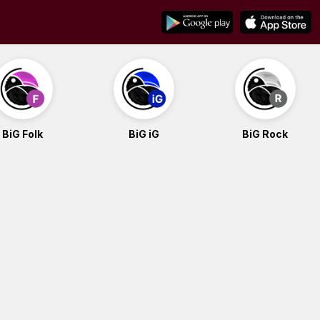
BiG Folk
BiG iG
BiG Rock