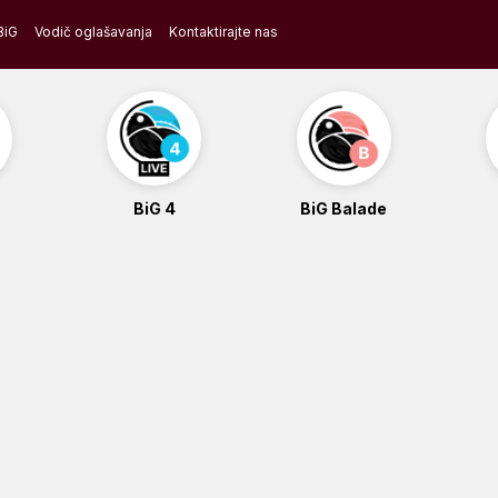
BiG
Vodič oglašavanja
Kontaktirajte nas
BiG 4
BiG Balade