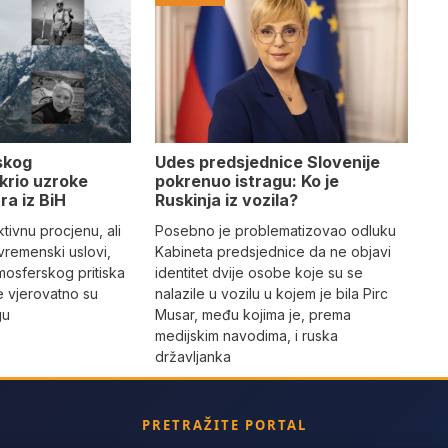
Udes predsjednice Slovenije
skog
pokrenuo istragu: Ko je
krio uzroke
Ruskinja iz vozila?
ra iz BiH
Posebno je problematizovao odluku
tivnu procjenu, ali
Kabineta predsjednice da ne objavi
vremenski uslovi,
identitet dvije osobe koje su se
mosferskog pritiska
nalazile u vozilu u kojem je bila Pirc
e vjerovatno su
Musar, među kojima je, prema
gu
medijskim navodima, i ruska
državljanka
PRETRAŽITE PORTAL