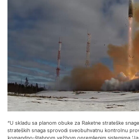
“U skladu sa planom obuke za Raketne strateške snage
strateških snaga sprovodi sveobuhvatnu kontrolnu prove
komandno-štabnom vežbom opremljenim sistemima ‘Jars'