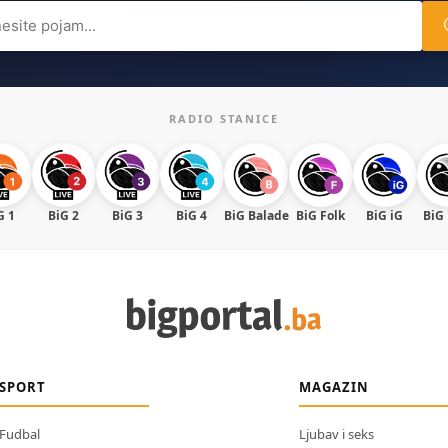
ch
RADIO STANICE
G 1
BiG 2
BiG 3
BiG 4
BiG Balade
BiG Folk
BiG iG
BiG
SPORT
MAGAZIN
Fudbal
Ljubav i seks