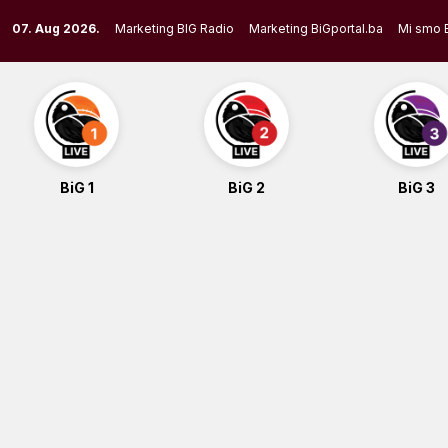
Skip
07. Aug 2026.
Marketing BIG Radio
Marketing BiGportal.ba
Mi smo 
to
content
BiG 1
BiG 2
BiG 3