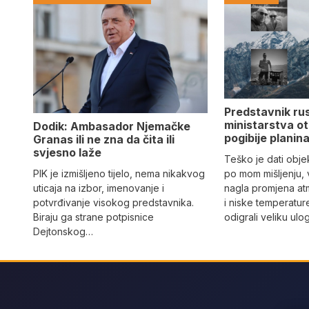
Predstavnik ru
ministarstva ot
Dodik: Ambasador Njemačke
pogibije planina
Granas ili ne zna da čita ili
svjesno laže
Teško je dati objek
PIK je izmišljeno tijelo, nema nikakvog
po mom mišljenju, 
uticaja na izbor, imenovanje i
nagla promjena at
potvrđivanje visokog predstavnika.
i niske temperatur
Biraju ga strane potpisnice
odigrali veliku ulo
Dejtonskog…