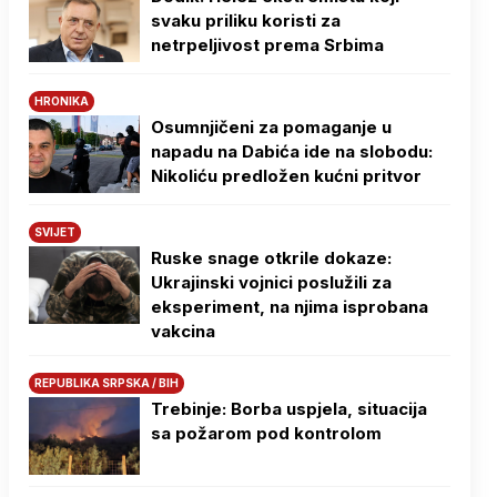
svaku priliku koristi za
netrpeljivost prema Srbima
HRONIKA
Osumnjičeni za pomaganje u
napadu na Dabića ide na slobodu:
Nikoliću predložen kućni pritvor
SVIJET
Ruske snage otkrile dokaze:
Ukrajinski vojnici poslužili za
eksperiment, na njima isprobana
vakcina
REPUBLIKA SRPSKA / BIH
Trebinje: Borba uspjela, situacija
sa požarom pod kontrolom