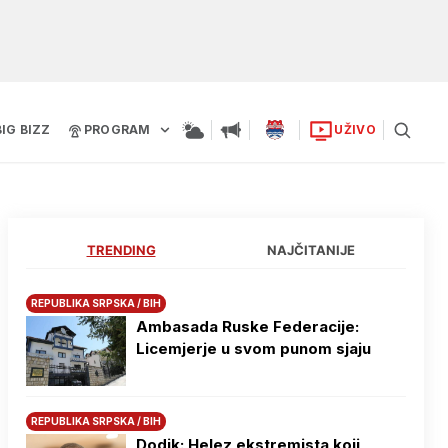
BIG BIZZ
PROGRAM
UŽIVO
TRENDING
NAJČITANIJE
REPUBLIKA SRPSKA / BIH
Ambasada Ruske Federacije:
Licemjerje u svom punom sjaju
REPUBLIKA SRPSKA / BIH
Dodik: Helez ekstremista koji