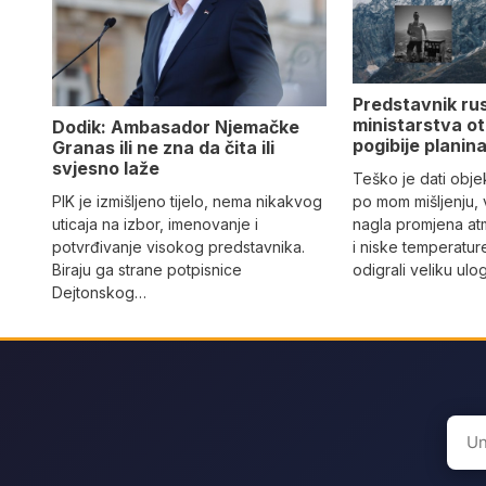
Predstavnik ru
ministarstva ot
Dodik: Ambasador Njemačke
pogibije planina
Granas ili ne zna da čita ili
svjesno laže
Teško je dati objek
PIK je izmišljeno tijelo, nema nikakvog
po mom mišljenju, 
uticaja na izbor, imenovanje i
nagla promjena at
potvrđivanje visokog predstavnika.
i niske temperatur
Biraju ga strane potpisnice
odigrali veliku ulo
Dejtonskog…
Sear
for: