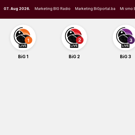
Skip
07. Aug 2026.
Marketing BIG Radio
Marketing BiGportal.ba
Mi smo 
to
content
BiG 1
BiG 2
BiG 3