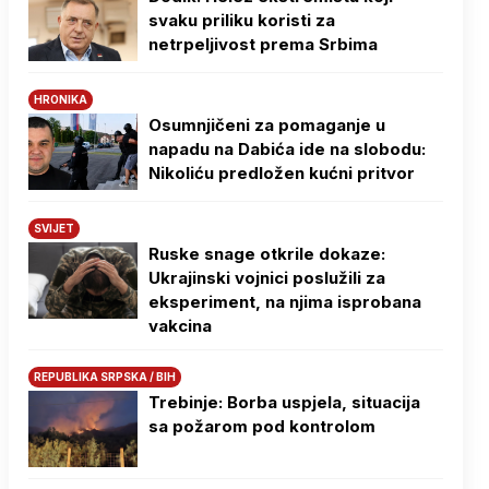
svaku priliku koristi za
netrpeljivost prema Srbima
HRONIKA
Osumnjičeni za pomaganje u
napadu na Dabića ide na slobodu:
Nikoliću predložen kućni pritvor
SVIJET
Ruske snage otkrile dokaze:
Ukrajinski vojnici poslužili za
eksperiment, na njima isprobana
vakcina
REPUBLIKA SRPSKA / BIH
Trebinje: Borba uspjela, situacija
sa požarom pod kontrolom