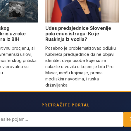
Udes predsjednice Slovenije
skog
pokrenuo istragu: Ko je
krio uzroke
Ruskinja iz vozila?
ra iz BiH
Posebno je problematizovao odluku
tivnu procjenu, ali
Kabineta predsjednice da ne objavi
vremenski uslovi,
identitet dvije osobe koje su se
mosferskog pritiska
nalazile u vozilu u kojem je bila Pirc
e vjerovatno su
Musar, među kojima je, prema
gu
medijskim navodima, i ruska
državljanka
PRETRAŽITE PORTAL
ch