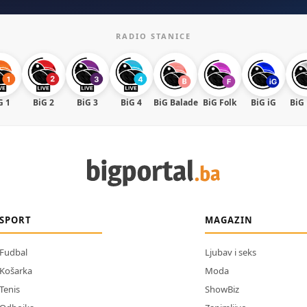
RADIO STANICE
G 1
BiG 2
BiG 3
BiG 4
BiG Balade
BiG Folk
BiG iG
BiG
SPORT
MAGAZIN
Fudbal
Ljubav i seks
Košarka
Moda
Tenis
ShowBiz