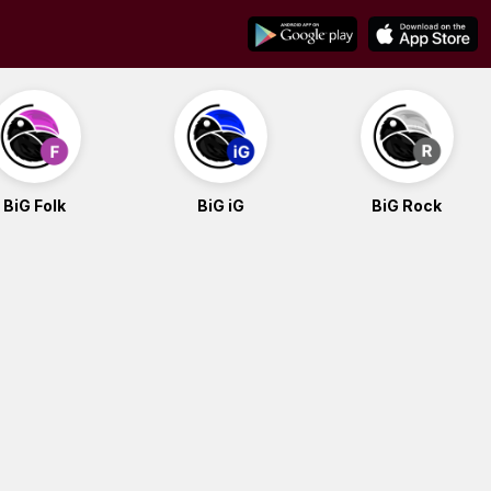
BiG Folk
BiG iG
BiG Rock