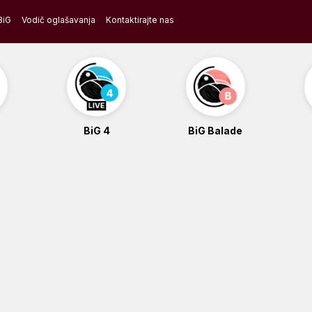
BiG
Vodič oglašavanja
Kontaktirajte nas
BiG 4
BiG Balade