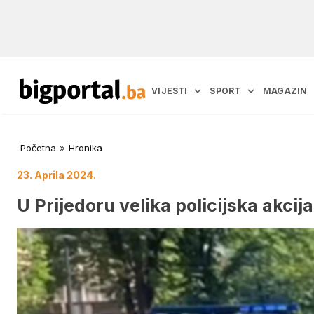
VIJESTI
SPORT
MAGAZIN
Početna
»
Hronika
23. Aprila 2024.
U Prijedoru velika policijska akcij