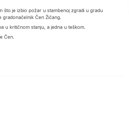
on što je izbio požar u stambenoj zgradi u gradu
je gradonačelnik Čen Žičang.
ba u kritičnom stanju, a jedna u teškom.
je Čen.