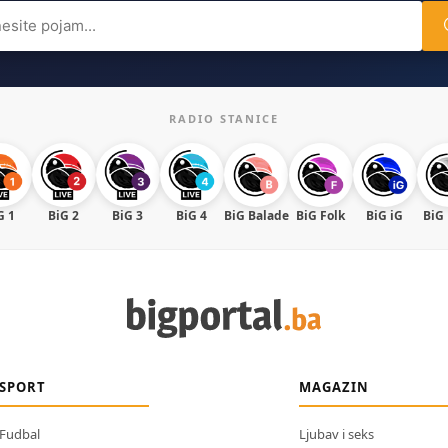
ch
RADIO STANICE
G 1
BiG 2
BiG 3
BiG 4
BiG Balade
BiG Folk
BiG iG
BiG
SPORT
MAGAZIN
Fudbal
Ljubav i seks