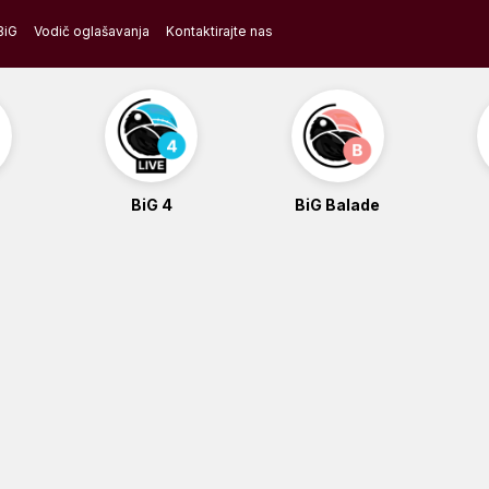
BiG
Vodič oglašavanja
Kontaktirajte nas
BiG 4
BiG Balade