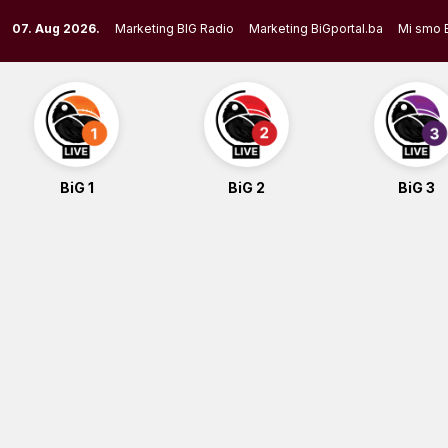
Skip
07. Aug 2026.
Marketing BIG Radio
Marketing BiGportal.ba
Mi smo 
to
content
BiG 1
BiG 2
BiG 3