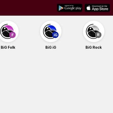
BiG Folk
BiG iG
BiG Rock