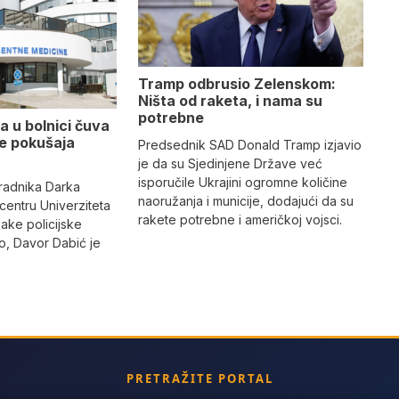
Tramp odbrusio Zelenskom:
Ništa od raketa, i nama su
potrebne
a u bolnici čuva
se pokušaja
Predsednik SAD Donald Tramp izjavio
je da su Sjedinjene Države već
isporučile Ukrajini ogromne količine
radnika Darka
naoružanja i municije, dodajući da su
 centru Univerziteta
rakete potrebne i američkoj vojsci.
jake policijske
, Davor Dabić je
PRETRAŽITE PORTAL