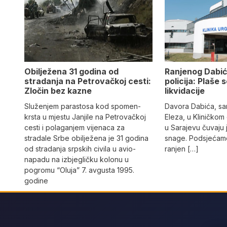
Obilježena 31 godina od
Ranjenog Dabić
stradanja na Petrovačkoj cesti:
policija: Plaše 
Zločin bez kazne
likvidacije
Služenjem parastosa kod spomen-
Davora Dabića, sa
krsta u mjestu Janjile na Petrovačkoj
Eleza, u Kliničkom
cesti i polaganjem vijenaca za
u Sarajevu čuvaju 
stradale Srbe obilježena je 31 godina
snage. Podsjećamo
od stradanja srpskih civila u avio-
ranjen […]
napadu na izbjegličku kolonu u
pogromu “Oluja” 7. avgusta 1995.
godine