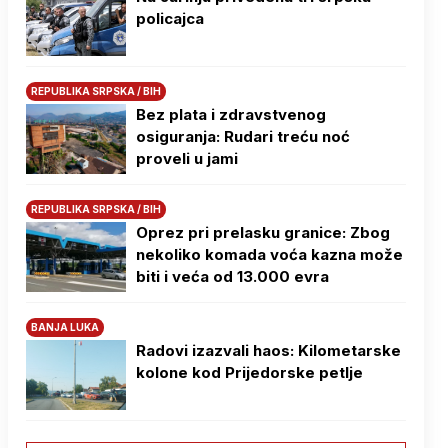
policajca
REPUBLIKA SRPSKA / BIH
Bez plata i zdravstvenog
osiguranja: Rudari treću noć
proveli u jami
REPUBLIKA SRPSKA / BIH
Oprez pri prelasku granice: Zbog
nekoliko komada voća kazna može
biti i veća od 13.000 evra
BANJA LUKA
Radovi izazvali haos: Kilometarske
kolone kod Prijedorske petlje