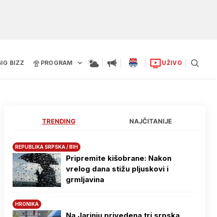
BIG BIZZ
PROGRAM
UŽIVO
TRENDING
NAJČITANIJE
REPUBLIKA SRPSKA / BIH
Pripremite kišobrane: Nakon
vrelog dana stižu pljuskovi i
grmljavina
HRONIKA
Na Јarinju privedena tri srpska