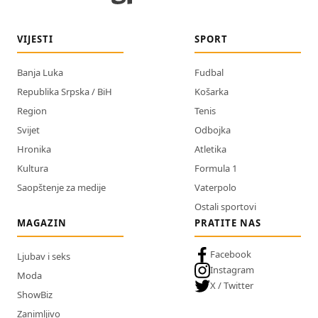
VIJESTI
SPORT
Banja Luka
Fudbal
Republika Srpska / BiH
Košarka
Region
Tenis
Svijet
Odbojka
Hronika
Atletika
Kultura
Formula 1
Saopštenje za medije
Vaterpolo
Ostali sportovi
MAGAZIN
PRATITE NAS
Facebook
Ljubav i seks
Instagram
Moda
X / Twitter
ShowBiz
Zanimljivo