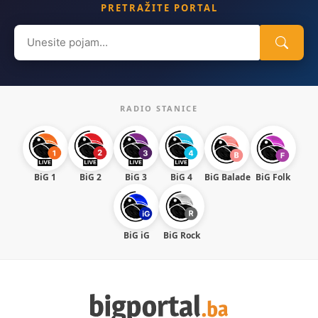
PRETRAŽITE PORTAL
Search
for:
RADIO STANICE
BiG 1
BiG 2
BiG 3
BiG 4
BiG Balade
BiG Folk
BiG iG
BiG Rock