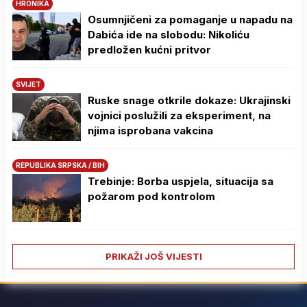
HRONIKA
Osumnjičeni za pomaganje u napadu na
Dabića ide na slobodu: Nikoliću
predložen kućni pritvor
SVIJET
Ruske snage otkrile dokaze: Ukrajinski
vojnici poslužili za eksperiment, na
njima isprobana vakcina
REPUBLIKA SRPSKA / BIH
Trebinje: Borba uspjela, situacija sa
požarom pod kontrolom
PRIKAŽI JOŠ VIJESTI