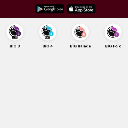
Skip
to
content
BiG 3
BiG 4
BiG Balade
BiG Folk