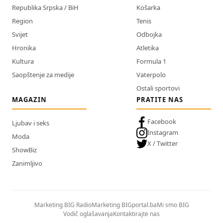
Republika Srpska / BiH
Košarka
Region
Tenis
Svijet
Odbojka
Hronika
Atletika
Kultura
Formula 1
Saopštenje za medije
Vaterpolo
Ostali sportovi
MAGAZIN
PRATITE NAS
Facebook
Ljubav i seks
Instagram
Moda
X / Twitter
ShowBiz
Zanimljivo
Marketing BIG Radio
Marketing BIGportal.ba
Mi smo BIG
Vodič oglašavanja
Kontaktirajte nas