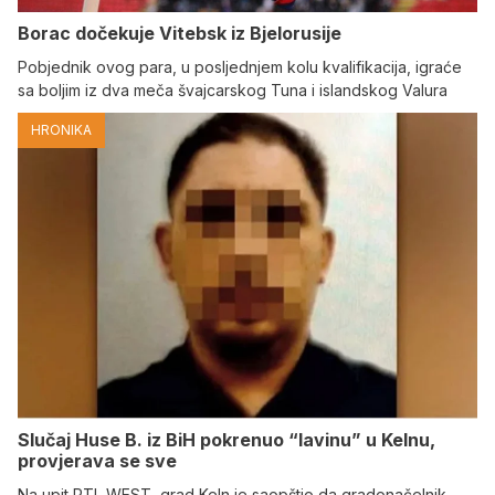
Borac dočekuje Vitebsk iz Bjelorusije
Pobjednik ovog para, u posljednjem kolu kvalifikacija, igraće
sa boljim iz dva meča švajcarskog Tuna i islandskog Valura
HRONIKA
Slučaj Huse B. iz BiH pokrenuo “lavinu” u Kelnu,
provjerava se sve
Na upit RTL WEST, grad Keln je saopštio da gradonačelnik