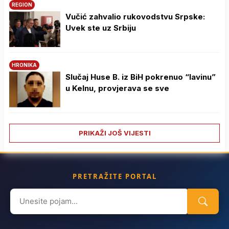
REGION
Vučić zahvalio rukovodstvu Srpske:
Uvek ste uz Srbiju
HRONIKA
Slučaj Huse B. iz BiH pokrenuo “lavinu”
u Kelnu, provjerava se sve
PRIKAŽI JOŠ VIJESTI
PRETRAŽITE PORTAL
Search
for: