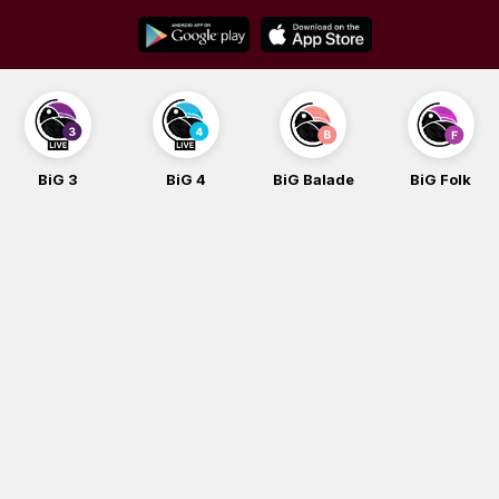
Skip
to
content
BiG 3
BiG 4
BiG Balade
BiG Folk