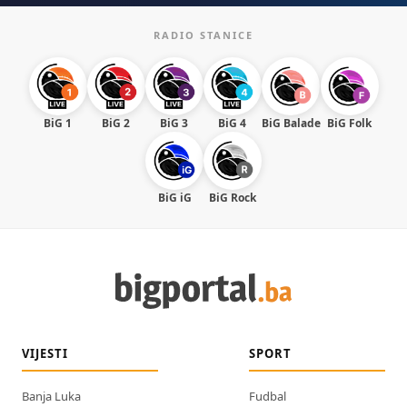
RADIO STANICE
BiG 1
BiG 2
BiG 3
BiG 4
BiG Balade
BiG Folk
BiG iG
BiG Rock
VIJESTI
SPORT
Banja Luka
Fudbal